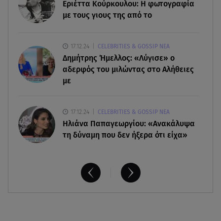
Μικαέλα Κάσαρη: Έτοιμη για το Miss World
Εριέττα Κούρκουλου: Η φωτογραφία
με τους γιους της από το
06.08.26 , 16:17
Έλληνας ηθοποιός: «Δεν πιστεύω στον Θεό. Είναι
17.12.24
CELEBRITIES & GOSSIP ΝΕΑ
δημιούργημα του ανθρώπου»
Δημήτρης Ήμελλος: «Λύγισε» ο
αδερφός του μιλώντας στο Αλήθειες
με
17.12.24
CELEBRITIES & GOSSIP ΝΕΑ
Ηλιάνα Παπαγεωργίου: «Ανακάλυψα
τη δύναμη που δεν ήξερα ότι είχα»