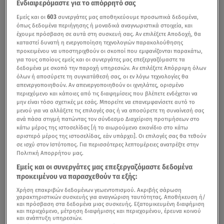
Ενδιαφερόμαστε για το απόρρητό σας
Εμείς και οι
603
συνεργάτες μας αποθηκεύουμε προσωπικά δεδομένα,
όπως δεδομένα περιήγησης ή μοναδικά αναγνωριστικά στοιχεία, και
έχουμε πρόσβαση σε αυτά στη συσκευή σας. Αν επιλέξετε Αποδοχή, θα
καταστεί δυνατή η ενεργοποίηση τεχνολογιών παρακολούθησης
προκειμένου να υποστηριχθούν οι σκοποί που εμφανίζονται παρακάτω,
για τους οποίους εμείς και οι συνεργάτες μας επεξεργαζόμαστε τα
δεδομένα με σκοπό την παροχή υπηρεσιών. Αν επιλέξετε Απόρριψη όλων
όλων ή αποσύρετε τη συγκατάθεσή σας, οι εν λόγω τεχνολογίες θα
απενεργοποιηθούν. Αν απενεργοποιηθούν οι ιχνηλάτες, ορισμένο
περιεχόμενο και κάποιες από τις διαφημίσεις που βλέπετε ενδέχεται να
μην είναι τόσο σχετικές με εσάς. Μπορείτε να επανεμφανίσετε αυτό το
μενού για να αλλάξετε τις επιλογές σας ή να αποσύρετε τη συναίνεσή σας
ανά πάσα στιγμή πατώντας τον σύνδεσμο Διαχείριση προτιμήσεων στο
κάτω μέρος της ιστοσελίδας [ή το αιωρούμενο εικονίδιο στο κάτω
αριστερό μέρος της ιστοσελίδας, εάν υπάρχει]. Οι επιλογές σας θα τεθούν
σε ισχύ στον Ιστότοπος. Για περισσότερες λεπτομέρειες ανατρέξτε στην
Πολιτική Απορρήτου μας.
Εμείς και οι συνεργάτες μας επεξεργαζόμαστε δεδομένα
προκειμένου να παρασχεθούν τα εξής:
Χρήση επακριβών δεδομένων γεωεντοπισμού. Ακριβής σάρωση
χαρακτηριστικών συσκευής για αναγνώριση ταυτότητας. Αποθήκευση ή/
και πρόσβαση στα δεδομένα μιας συσκευής. Εξατομικευμένη διαφήμιση
και περιεχόμενο, μέτρηση διαφήμισης και περιεχομένου, έρευνα κοινού
και ανάπτυξη υπηρεσιών.