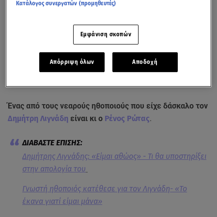
Κατάλογος συνεργατών (προμηθευτές)
Εμφάνιση σκοπών
Απόρριψη όλων
Αποδοχή
Όσα είπε ο Ρένος Ρώτας στην πρωινή εκπομπή του Mega
Ένας από τους νεαρούς ηθοποιούς που είχε δάσκαλο τον
Δημήτρη Λιγνάδη
είναι κι ο
Ρένος Ρώτας
.
Δημήτρης Λιγνάδης: «Είμαι αθώος» - Τι θα υποστηρίξει
στην απολογία του
Γνωστή ηθοποιός κατέθεσε για τον Λιγνάδη- «Το
έκανα γιατί είμαι μάνα»