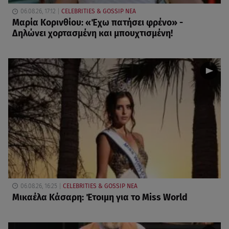
06.08.26, 17:12
CELEBRITIES & GOSSIP ΝΕΑ
Μαρία Κορινθίου: «Έχω πατήσει φρένο» -
Δηλώνει χορτασμένη και μπουχτισμένη!
06.08.26, 16:25
CELEBRITIES & GOSSIP ΝΕΑ
Μικαέλα Κάσαρη: Έτοιμη για το Miss World