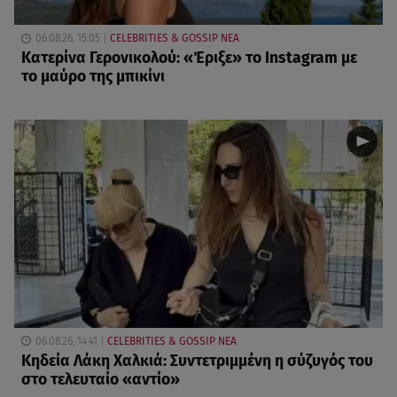
06.08.26, 15:05
CELEBRITIES & GOSSIP ΝΕΑ
Κατερίνα Γερονικολού: «Έριξε» το Instagram με
το μαύρο της μπικίνι
06.08.26, 14:41
CELEBRITIES & GOSSIP ΝΕΑ
Κηδεία Λάκη Χαλκιά: Συντετριμμένη η σύζυγός του
στο τελευταίο «αντίο»