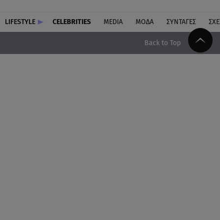
LIFESTYLE
CELEBRITIES
MEDIA
ΜΟΔΑ
ΣΥΝΤΑΓΕΣ
ΣΧΕ
Back to Top