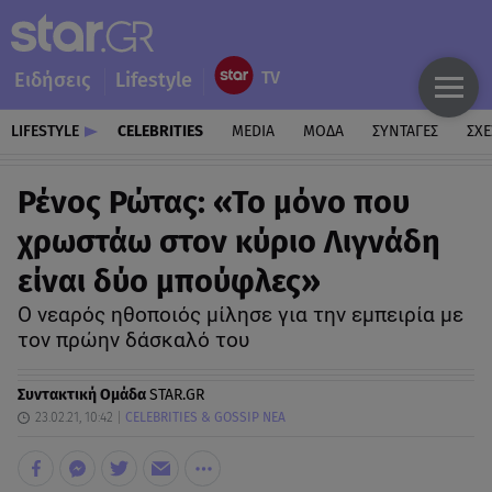
Ειδήσεις
Lifestyle
LIFESTYLE
CELEBRITIES
MEDIA
ΜΟΔΑ
ΣΥΝΤΑΓΕΣ
ΣΧΕ
Ρένος Ρώτας: «Το μόνο που
χρωστάω στον κύριο Λιγνάδη
είναι δύο μπούφλες»
Ο νεαρός ηθοποιός μίλησε για την εμπειρία με
τον πρώην δάσκαλό του
Συντακτική Ομάδα
STAR.GR
23.02.21, 10:42
CELEBRITIES & GOSSIP ΝΕΑ