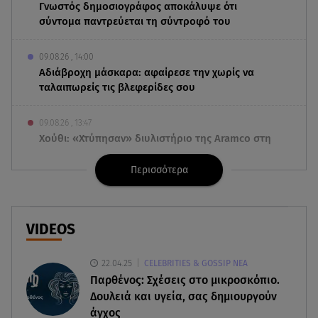
Γνωστός δημοσιογράφος αποκάλυψε ότι
σύντομα παντρεύεται τη σύντροφό του
09.08.26 , 14:00
Αδιάβροχη μάσκαρα: αφαίρεσε την χωρίς να
ταλαιπωρείς τις βλεφερίδες σου
09.08.26 , 13:47
Χούθι: «Χτύπησαν» διυλιστήριο της Aramco στη
Σαουδική Αραβία
Περισσότερα
09.08.26 , 13:31
Μήλος: Ελικόπτερο προσγειώθηκε στο
Σαρακήνικο
VIDEOS
09.08.26 , 13:30
22.04.25
CELEBRITIES & GOSSIP ΝΕΑ
Μαντόνα για Γουίλιαμ Όρμπιτ: «Η μουσική σου
Παρθένος: Σχέσεις στο μικροσκόπιο.
μου έδωσε ένα μαγικό χαλί»
Δουλειά και υγεία, σας δημιουργούν
άγχος