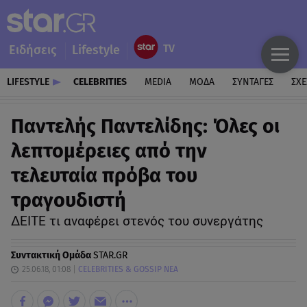
Ειδήσεις
Lifestyle
LIFESTYLE
CELEBRITIES
MEDIA
ΜΟΔΑ
ΣΥΝΤΑΓΕΣ
ΣΧΕ
Παντελής Παντελίδης: Όλες οι
λεπτομέρειες από την
τελευταία πρόβα του
τραγουδιστή
ΔΕΙΤΕ τι αναφέρει στενός του συνεργάτης
Συντακτική Ομάδα
STAR.GR
25.06.18, 01:08
CELEBRITIES & GOSSIP ΝΕΑ