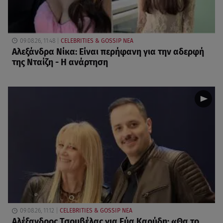
09.08.26, 11:48
CELEBRITIES & GOSSIP ΝΕΑ
Αλεξάνδρα Νίκα: Είναι περήφανη για την αδερφή
της Νταίζη - Η ανάρτηση
09.08.26, 11:12
CELEBRITIES & GOSSIP ΝΕΑ
Αλέξανδρος Τσουβέλας για Εύα Καρύδη: «Θα το