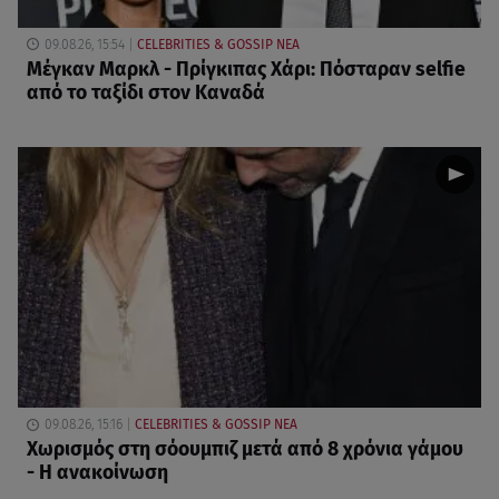
09.08.26, 15:54
CELEBRITIES & GOSSIP ΝΕΑ
Μέγκαν Μαρκλ - Πρίγκιπας Χάρι: Πόσταραν selfie
από το ταξίδι στον Καναδά
09.08.26, 15:16
CELEBRITIES & GOSSIP ΝΕΑ
Χωρισμός στη σόουμπιζ μετά από 8 χρόνια γάμου
- Η ανακοίνωση