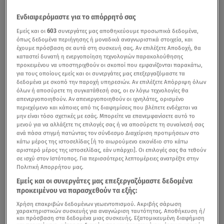
Ενδιαφερόμαστε για το απόρρητό σας
Εμείς και οι
603
συνεργάτες μας αποθηκεύουμε προσωπικά δεδομένα,
όπως δεδομένα περιήγησης ή μοναδικά αναγνωριστικά στοιχεία, και
έχουμε πρόσβαση σε αυτά στη συσκευή σας. Αν επιλέξετε Αποδοχή, θα
καταστεί δυνατή η ενεργοποίηση τεχνολογιών παρακολούθησης
προκειμένου να υποστηριχθούν οι σκοποί που εμφανίζονται παρακάτω,
για τους οποίους εμείς και οι συνεργάτες μας επεξεργαζόμαστε τα
δεδομένα με σκοπό την παροχή υπηρεσιών. Αν επιλέξετε Απόρριψη όλων
όλων ή αποσύρετε τη συγκατάθεσή σας, οι εν λόγω τεχνολογίες θα
απενεργοποιηθούν. Αν απενεργοποιηθούν οι ιχνηλάτες, ορισμένο
περιεχόμενο και κάποιες από τις διαφημίσεις που βλέπετε ενδέχεται να
μην είναι τόσο σχετικές με εσάς. Μπορείτε να επανεμφανίσετε αυτό το
μενού για να αλλάξετε τις επιλογές σας ή να αποσύρετε τη συναίνεσή σας
ανά πάσα στιγμή πατώντας τον σύνδεσμο Διαχείριση προτιμήσεων στο
κάτω μέρος της ιστοσελίδας [ή το αιωρούμενο εικονίδιο στο κάτω
αριστερό μέρος της ιστοσελίδας, εάν υπάρχει]. Οι επιλογές σας θα τεθούν
σε ισχύ στον Ιστότοπος. Για περισσότερες λεπτομέρειες ανατρέξτε στην
Πολιτική Απορρήτου μας.
Εμείς και οι συνεργάτες μας επεξεργαζόμαστε δεδομένα
προκειμένου να παρασχεθούν τα εξής:
Χρήση επακριβών δεδομένων γεωεντοπισμού. Ακριβής σάρωση
χαρακτηριστικών συσκευής για αναγνώριση ταυτότητας. Αποθήκευση ή/
και πρόσβαση στα δεδομένα μιας συσκευής. Εξατομικευμένη διαφήμιση