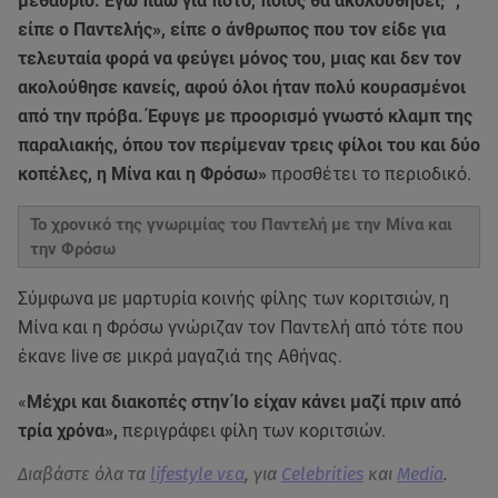
μεθαύριο. Εγώ πάω για ποτό, ποιος θα ακολουθήσει; '',
είπε ο Παντελής», είπε ο άνθρωπος που τον είδε για
τελευταία φορά να φεύγει μόνος του, μιας και δεν τον
ακολούθησε κανείς, αφού όλοι ήταν πολύ κουρασμένοι
από την πρόβα. Έφυγε με προορισμό γνωστό κλαμπ της
παραλιακής, όπου τον περίμεναν τρεις φίλοι του και δύο
κοπέλες, η Μίνα και η Φρόσω»
προσθέτει το περιοδικό.
Το χρονικό της γνωριμίας του Παντελή με την Μίνα και
την Φρόσω
Σύμφωνα με μαρτυρία κοινής φίλης των κοριτσιών, η
Μίνα και η Φρόσω γνώριζαν τον Παντελή από τότε που
έκανε live σε μικρά μαγαζιά της Αθήνας.
«
Μέχρι και διακοπές στην Ίο είχαν κάνει μαζί πριν από
τρία χρόνα»,
περιγράφει φίλη των κοριτσιών.
Διαβάστε όλα τα
lifestyle νεα
, για
Celebrities
και
Media
.