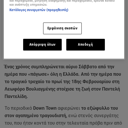
και περιεχόμενο, μέτρηση διαφήμισης και περιεχομένου, έρευνα κοινού
και ανάπτυξη υπηρεσιών.
Κατάλογος συνεργατών (προμηθευτές)
Εμφάνιση σκοπών
Απόρριψη όλων
Αποδοχή
Ένας χρόνος συμπληρώνεται αύριο Σάββατο από την
ημέρα που «πάγωσε» όλη η Ελλάδα. Από την ημέρα που
το τραγικό τροχαίο το πρωί της 18ης Φεβρουαρίου στη
Λεωφόρο Βουλιαγμένης στοίχισε τη ζωή στον Παντελή
Παντελίδη.
Το περιοδικό
Down Town
αφιερώνει
το εξώφυλλο του
στον αγαπημένο τραγουδιστή,
ενώ στενός συνεργάτης
του, που ήταν κοντά του στην τελευταία πρόβα πριν από