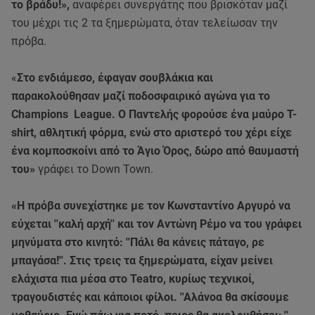
το βράδυ!»,
αναφέρει συνεργάτης που βρισκόταν μαζί
του μέχρι τις 2 τα ξημερώματα, όταν τελείωσαν την
πρόβα.
«
Στο ενδιάμεσο, έφαγαν σουβλάκια και
παρακολούθησαν μαζί ποδοσφαιρικό αγώνα για το
Champions League. Ο Παντελής φορούσε ένα μαύρο T-
shirt, αθλητική φόρμα, ενώ στο αριστερό του χέρι είχε
ένα κομποσκοίνι από το Άγιο Όρος, δώρο από θαυμαστή
του»
γράφει το Down Town.
«Η πρόβα συνεχίστηκε με τον Κωνσταντίνο Αργυρό να
εύχεται ''καλή αρχή'' και τον Αντώνη Ρέμο να του γράφει
μηνύματα στο κινητό: ''Πάλι θα κάνεις πάταγο, ρε
μπαγάσα!''. Στις τρεις τα ξημερώματα, είχαν μείνει
ελάχιστα πια μέσα στο Teatro, κυρίως τεχνικοί,
τραγουδιστές και κάποιοι φίλοι. ''Αλάνοα θα σκίσουμε