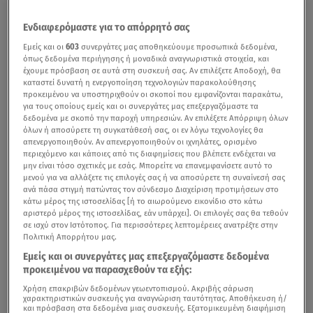
Ενδιαφερόμαστε για το απόρρητό σας
Εμείς και οι
603
συνεργάτες μας αποθηκεύουμε προσωπικά δεδομένα,
όπως δεδομένα περιήγησης ή μοναδικά αναγνωριστικά στοιχεία, και
έχουμε πρόσβαση σε αυτά στη συσκευή σας. Αν επιλέξετε Αποδοχή, θα
καταστεί δυνατή η ενεργοποίηση τεχνολογιών παρακολούθησης
προκειμένου να υποστηριχθούν οι σκοποί που εμφανίζονται παρακάτω,
για τους οποίους εμείς και οι συνεργάτες μας επεξεργαζόμαστε τα
δεδομένα με σκοπό την παροχή υπηρεσιών. Αν επιλέξετε Απόρριψη όλων
όλων ή αποσύρετε τη συγκατάθεσή σας, οι εν λόγω τεχνολογίες θα
απενεργοποιηθούν. Αν απενεργοποιηθούν οι ιχνηλάτες, ορισμένο
περιεχόμενο και κάποιες από τις διαφημίσεις που βλέπετε ενδέχεται να
μην είναι τόσο σχετικές με εσάς. Μπορείτε να επανεμφανίσετε αυτό το
μενού για να αλλάξετε τις επιλογές σας ή να αποσύρετε τη συναίνεσή σας
ανά πάσα στιγμή πατώντας τον σύνδεσμο Διαχείριση προτιμήσεων στο
κάτω μέρος της ιστοσελίδας [ή το αιωρούμενο εικονίδιο στο κάτω
αριστερό μέρος της ιστοσελίδας, εάν υπάρχει]. Οι επιλογές σας θα τεθούν
σε ισχύ στον Ιστότοπος. Για περισσότερες λεπτομέρειες ανατρέξτε στην
Πολιτική Απορρήτου μας.
Εμείς και οι συνεργάτες μας επεξεργαζόμαστε δεδομένα
προκειμένου να παρασχεθούν τα εξής:
Χρήση επακριβών δεδομένων γεωεντοπισμού. Ακριβής σάρωση
χαρακτηριστικών συσκευής για αναγνώριση ταυτότητας. Αποθήκευση ή/
και πρόσβαση στα δεδομένα μιας συσκευής. Εξατομικευμένη διαφήμιση