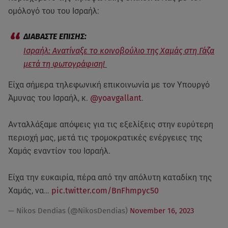
ομόλογό του του Ισραήλ:
Ισραήλ: Ανατίναξε το κοινοβούλιο της Χαμάς στη Γάζα
μετά τη φωτογράφιση!
Είχα σήμερα τηλεφωνική επικοινωνία με τον Υπουργό
Άμυνας του Ισραήλ, κ.
@yoavgallant
.
Ανταλλάξαμε απόψεις για τις εξελίξεις στην ευρύτερη
περιοχή μας, μετά τις τρομοκρατικές ενέργειες της
Χαμάς εναντίον του Ισραήλ.
Είχα την ευκαιρία, πέρα από την απόλυτη καταδίκη της
Χαμάς, να…
pic.twitter.com/BnFhmpyc50
— Nikos Dendias (@NikosDendias)
November 16, 2023