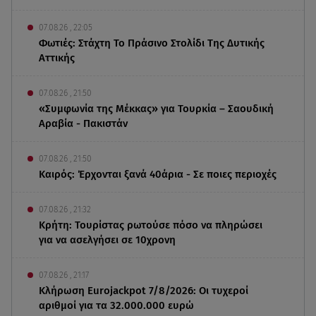
07.08.26 , 22:05
Φωτιές: Στάχτη Το Πράσινο Στολίδι Της Δυτικής
Αττικής
07.08.26 , 21:50
«Συμφωνία της Μέκκας» για Τουρκία – Σαουδική
Αραβία - Πακιστάν
07.08.26 , 21:50
Καιρός: Έρχονται ξανά 40άρια - Σε ποιες περιοχές
07.08.26 , 21:32
Κρήτη: Τουρίστας ρωτούσε πόσο να πληρώσει
για να ασελγήσει σε 10χρονη
07.08.26 , 21:17
Κλήρωση Eurojackpot 7/8/2026: Οι τυχεροί
αριθμοί για τα 32.000.000 ευρώ