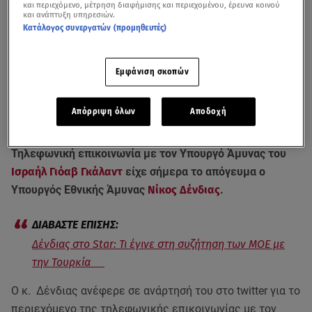
και περιεχόμενο, μέτρηση διαφήμισης και περιεχομένου, έρευνα κοινού
και ανάπτυξη υπηρεσιών.
Κατάλογος συνεργατών (προμηθευτές)
Εμφάνιση σκοπών
Απόρριψη όλων
Αποδοχή
Τηλεφωνική επικοινωνία με τον Υπουργό Άμυνας του
Ισραήλ
Γιόαβ Γκάλαντ
είχε σήμερα το απόγευμα ο
Υπουργός Εθνικής Άμυνας
Νίκος Δένδιας
.
Δένδιας στο Star: Τι έγινε στη συζήτηση των ΜΟΕ με
την Τουρκία
Ο κ. Δένδιας ανέφερε σε ανάρτησή του στο twitter για το
περιεχόμενο της τηλεφωνικής επικοινωνίας με τον