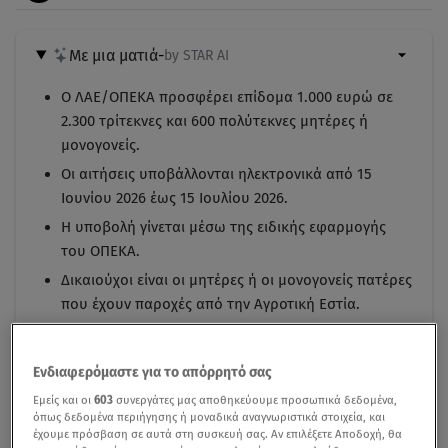
Με μια ματιά
-
by STAR AI
Ο ΛΑΕ/ΟΠΕΚΑ προσφέρει επίδομα 1.000 ευρώ σε
2.300 τρίτεκνες και 600 πολύτεκνες μητέρες ή
μονογονείς.
Οι αιτήσεις υποβάλλονται ηλεκτρονικά από 15
Ιουνίου 2026 έως 15 Ιουλίου 2026.
Η υποβολή γίνεται μέσω της ειδικής εφαρμογής
του ΟΠΕΚΑ.
Δικαιούχοι είναι οι μητέρες ή οι μονογονείς πατέρες
που έχουν παροχές από την Αγροτική Εστία.
Ενδιαφερόμαστε για το απόρρητό σας
Εμείς και οι
603
συνεργάτες μας αποθηκεύουμε προσωπικά δεδομένα,
όπως δεδομένα περιήγησης ή μοναδικά αναγνωριστικά στοιχεία, και
έχουμε πρόσβαση σε αυτά στη συσκευή σας. Αν επιλέξετε Αποδοχή, θα