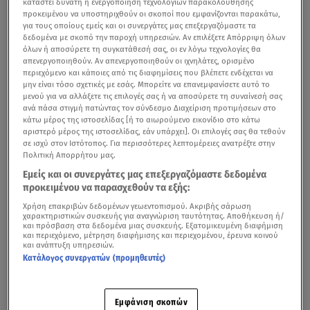
καταστεί δυνατή η ενεργοποίηση τεχνολογιών παρακολούθησης
προκειμένου να υποστηριχθούν οι σκοποί που εμφανίζονται παρακάτω,
για τους οποίους εμείς και οι συνεργάτες μας επεξεργαζόμαστε τα
δεδομένα με σκοπό την παροχή υπηρεσιών. Αν επιλέξετε Απόρριψη όλων
όλων ή αποσύρετε τη συγκατάθεσή σας, οι εν λόγω τεχνολογίες θα
απενεργοποιηθούν. Αν απενεργοποιηθούν οι ιχνηλάτες, ορισμένο
περιεχόμενο και κάποιες από τις διαφημίσεις που βλέπετε ενδέχεται να
μην είναι τόσο σχετικές με εσάς. Μπορείτε να επανεμφανίσετε αυτό το
μενού για να αλλάξετε τις επιλογές σας ή να αποσύρετε τη συναίνεσή σας
ανά πάσα στιγμή πατώντας τον σύνδεσμο Διαχείριση προτιμήσεων στο
κάτω μέρος της ιστοσελίδας [ή το αιωρούμενο εικονίδιο στο κάτω
αριστερό μέρος της ιστοσελίδας, εάν υπάρχει]. Οι επιλογές σας θα τεθούν
σε ισχύ στον Ιστότοπος. Για περισσότερες λεπτομέρειες ανατρέξτε στην
Πολιτική Απορρήτου μας.
Εμείς και οι συνεργάτες μας επεξεργαζόμαστε δεδομένα
προκειμένου να παρασχεθούν τα εξής:
Χρήση επακριβών δεδομένων γεωεντοπισμού. Ακριβής σάρωση
χαρακτηριστικών συσκευής για αναγνώριση ταυτότητας. Αποθήκευση ή/
και πρόσβαση στα δεδομένα μιας συσκευής. Εξατομικευμένη διαφήμιση
και περιεχόμενο, μέτρηση διαφήμισης και περιεχομένου, έρευνα κοινού
και ανάπτυξη υπηρεσιών.
Κατάλογος συνεργατών (προμηθευτές)
Εμφάνιση σκοπών