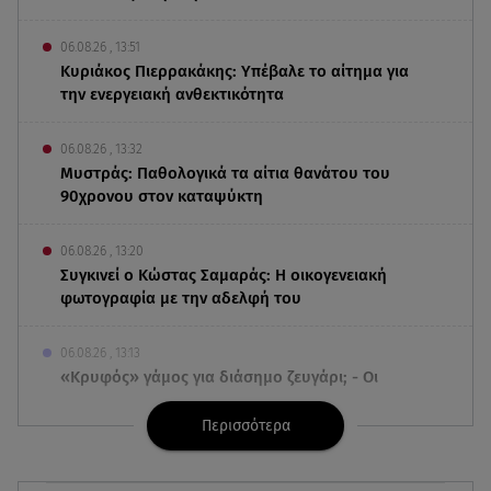
06.08.26 , 13:51
Κυριάκος Πιερρακάκης: Υπέβαλε το αίτημα για
την ενεργειακή ανθεκτικότητα
06.08.26 , 13:32
Μυστράς: Παθολογικά τα αίτια θανάτου του
90χρονου στον καταψύκτη
06.08.26 , 13:20
Συγκινεί ο Κώστας Σαμαράς: Η οικογενειακή
φωτογραφία με την αδελφή του
06.08.26 , 13:13
«Κρυφός» γάμος για διάσημο ζευγάρι; - Οι
φωτογραφίες με τις βέρες
Περισσότερα
06.08.26 , 13:00
«Πολίτες β' κατηγορίας» του Brian Friel, από