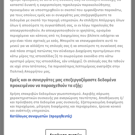
καταστεί δυνατή η ενεργοποίηση τεχνολογιών παρακολούθησης
προκειμένου να υποστηριχθούν οι σκοποί που εμφανίζονται παρακάτω,
για τους οποίους εμείς και οι συνεργάτες μας επεξεργαζόμαστε τα
δεδομένα με σκοπό την παροχή υπηρεσιών. Αν επιλέξετε Απόρριψη όλων
όλων ή αποσύρετε τη συγκατάθεσή σας, οι εν λόγω τεχνολογίες θα
απενεργοποιηθούν. Αν απενεργοποιηθούν οι ιχνηλάτες, ορισμένο
περιεχόμενο και κάποιες από τις διαφημίσεις που βλέπετε ενδέχεται να
μην είναι τόσο σχετικές με εσάς. Μπορείτε να επανεμφανίσετε αυτό το
μενού για να αλλάξετε τις επιλογές σας ή να αποσύρετε τη συναίνεσή σας
ανά πάσα στιγμή πατώντας τον σύνδεσμο Διαχείριση προτιμήσεων στο
κάτω μέρος της ιστοσελίδας [ή το αιωρούμενο εικονίδιο στο κάτω
αριστερό μέρος της ιστοσελίδας, εάν υπάρχει]. Οι επιλογές σας θα τεθούν
σε ισχύ στον Ιστότοπος. Για περισσότερες λεπτομέρειες ανατρέξτε στην
Πολιτική Απορρήτου μας.
Εμείς και οι συνεργάτες μας επεξεργαζόμαστε δεδομένα
προκειμένου να παρασχεθούν τα εξής:
Χρήση επακριβών δεδομένων γεωεντοπισμού. Ακριβής σάρωση
χαρακτηριστικών συσκευής για αναγνώριση ταυτότητας. Αποθήκευση ή/
και πρόσβαση στα δεδομένα μιας συσκευής. Εξατομικευμένη διαφήμιση
και περιεχόμενο, μέτρηση διαφήμισης και περιεχομένου, έρευνα κοινού
και ανάπτυξη υπηρεσιών.
Κατάλογος συνεργατών (προμηθευτές)