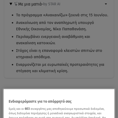
Με μια ματιά
-
by STAR AI
Το πρόγραμμα «Ανακαινίζω» ξεκινά στις 15 Ιουνίου.
Ανακοίνωση από τον αναπληρωτή υπουργό
Εθνικής Οικονομίας, Νίκο Παπαθανάση.
Περιλαμβάνει ενεργειακή αναβάθμιση και
ανακαίνιση κατοικιών.
Στόχος είναι η επαναφορά κλειστών σπιτιών στο
κτηριακό απόθεμα.
Εναρμονίζεται με ευρωπαϊκές προτεραιότητες για
στέγαση και κλιματική κρίση.
Ενδιαφερόμαστε για το απόρρητό σας
Εμείς και οι
603
συνεργάτες μας αποθηκεύουμε προσωπικά δεδομένα,
όπως δεδομένα περιήγησης ή μοναδικά αναγνωριστικά στοιχεία, και
έχουμε πρόσβαση σε αυτά στη συσκευή σας. Αν επιλέξετε Αποδοχή, θα