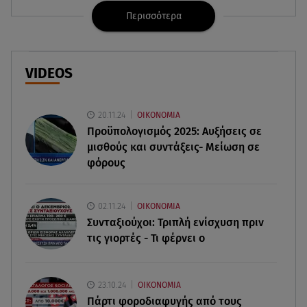
Περισσότερα
08.08.26 , 08:47
Καιρός Δεκαπενταύγουστος: Βοριάδες έως 9
μποφόρ και πτώση θερμοκρασίας
VIDEOS
08.08.26 , 03:00
Εορτολόγιο: Ποιοι γιορτάζουν στις 8 Αυγούστου
20.11.24
ΟΙΚΟΝΟΜΙΑ
Προϋπολογισμός 2025: Αυξήσεις σε
07.08.26 , 22:40
μισθούς και συντάξεις- Μείωση σε
Χανιά: Φίδι δάγκωσε 13χρονο σε παραλία
φόρους
07.08.26 , 22:05
Φωτιές: Στάχτη Το Πράσινο Στολίδι Της Δυτικής
02.11.24
ΟΙΚΟΝΟΜΙΑ
Αττικής
Συνταξιούχοι: Τριπλή ενίσχυση πριν
τις γιορτές - Τι φέρνει ο
07.08.26 , 21:50
«Συμφωνία της Μέκκας» για Τουρκία – Σαουδική
Αραβία - Πακιστάν
23.10.24
ΟΙΚΟΝΟΜΙΑ
Πάρτι φοροδιαφυγής από τους