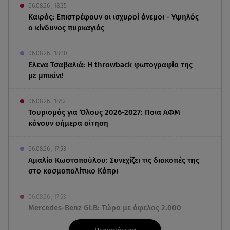
06.08.26 , 18:35
Καιρός: Επιστρέφουν οι ισχυροί άνεμοι - Υψηλός
ο κίνδυνος πυρκαγιάς
06.08.26 , 18:30
Ελενα Τσαβαλιά: Η throwback φωτογραφία της
με μπικίνι!
06.08.26 , 18:12
Τουρισμός για Όλους 2026-2027: Ποια ΑΦΜ
κάνουν σήμερα αίτηση
06.08.26 , 17:53
Αμαλία Κωστοπούλου: Συνεχίζει τις διακοπές της
στο κοσμοπολίτικο Κάπρι
06.08.26 , 17:53
Mercedes-Benz GLB: Τώρα με όφελος 2.000
ευρώ