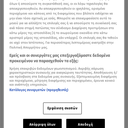
όλων ή αποσύρετε τη συγκατάθεσή σας, οι εν λόγω τεχνολογίες θα
απενεργοποιηθούν. Αν απενεργοποιηθούν οι ιχνηλάτες, ορισμένο
περιεχόμενο και κάποιες από τις διαφημίσεις που βλέπετε ενδέχεται να
μην είναι τόσο σχετικές με εσάς. Μπορείτε να επανεμφανίσετε αυτό το
μενού για να αλλάξετε τις επιλογές σας ή να αποσύρετε τη συναίνεσή σας
ανά πάσα στιγμή πατώντας τον σύνδεσμο Διαχείριση προτιμήσεων στο
κάτω μέρος της ιστοσελίδας [ή το αιωρούμενο εικονίδιο στο κάτω
αριστερό μέρος της ιστοσελίδας, εάν υπάρχει]. Οι επιλογές σας θα τεθούν
σε ισχύ στον Ιστότοπος. Για περισσότερες λεπτομέρειες ανατρέξτε στην
Πολιτική Απορρήτου μας.
Εμείς και οι συνεργάτες μας επεξεργαζόμαστε δεδομένα
προκειμένου να παρασχεθούν τα εξής:
Χρήση επακριβών δεδομένων γεωεντοπισμού. Ακριβής σάρωση
χαρακτηριστικών συσκευής για αναγνώριση ταυτότητας. Αποθήκευση ή/
και πρόσβαση στα δεδομένα μιας συσκευής. Εξατομικευμένη διαφήμιση
και περιεχόμενο, μέτρηση διαφήμισης και περιεχομένου, έρευνα κοινού
και ανάπτυξη υπηρεσιών.
Κατάλογος συνεργατών (προμηθευτές)
Εμφάνιση σκοπών
Απόρριψη όλων
Αποδοχή