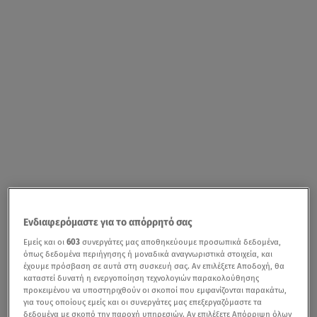
Ενδιαφερόμαστε για το απόρρητό σας
Εμείς και οι
603
συνεργάτες μας αποθηκεύουμε προσωπικά δεδομένα,
όπως δεδομένα περιήγησης ή μοναδικά αναγνωριστικά στοιχεία, και
έχουμε πρόσβαση σε αυτά στη συσκευή σας. Αν επιλέξετε Αποδοχή, θα
καταστεί δυνατή η ενεργοποίηση τεχνολογιών παρακολούθησης
προκειμένου να υποστηριχθούν οι σκοποί που εμφανίζονται παρακάτω,
για τους οποίους εμείς και οι συνεργάτες μας επεξεργαζόμαστε τα
δεδομένα με σκοπό την παροχή υπηρεσιών. Αν επιλέξετε Απόρριψη όλων