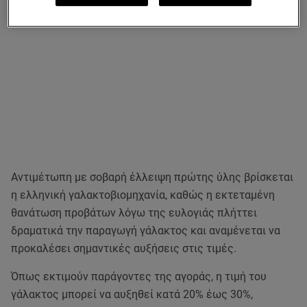
Αντιμέτωπη με σοβαρή έλλειψη πρώτης ύλης βρίσκεται
η ελληνική γαλακτοβιομηχανία, καθώς η εκτεταμένη
θανάτωση προβάτων λόγω της ευλογιάς πλήττει
δραματικά την παραγωγή γάλακτος και αναμένεται να
προκαλέσει σημαντικές αυξήσεις στις τιμές.
Όπως εκτιμούν παράγοντες της αγοράς, η τιμή του
γάλακτος μπορεί να αυξηθεί κατά 20% έως 30%,