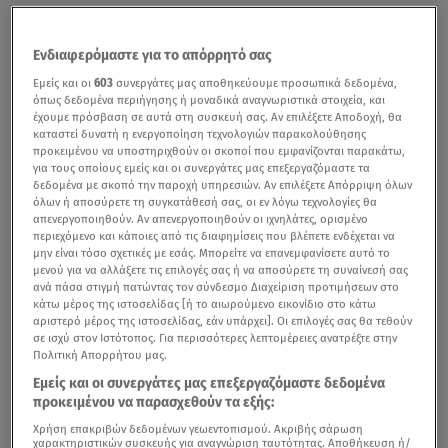
Ενδιαφερόμαστε για το απόρρητό σας
Εμείς και οι
603
συνεργάτες μας αποθηκεύουμε προσωπικά δεδομένα,
όπως δεδομένα περιήγησης ή μοναδικά αναγνωριστικά στοιχεία, και
έχουμε πρόσβαση σε αυτά στη συσκευή σας. Αν επιλέξετε Αποδοχή, θα
καταστεί δυνατή η ενεργοποίηση τεχνολογιών παρακολούθησης
προκειμένου να υποστηριχθούν οι σκοποί που εμφανίζονται παρακάτω,
για τους οποίους εμείς και οι συνεργάτες μας επεξεργαζόμαστε τα
δεδομένα με σκοπό την παροχή υπηρεσιών. Αν επιλέξετε Απόρριψη όλων
όλων ή αποσύρετε τη συγκατάθεσή σας, οι εν λόγω τεχνολογίες θα
απενεργοποιηθούν. Αν απενεργοποιηθούν οι ιχνηλάτες, ορισμένο
περιεχόμενο και κάποιες από τις διαφημίσεις που βλέπετε ενδέχεται να
μην είναι τόσο σχετικές με εσάς. Μπορείτε να επανεμφανίσετε αυτό το
μενού για να αλλάξετε τις επιλογές σας ή να αποσύρετε τη συναίνεσή σας
ανά πάσα στιγμή πατώντας τον σύνδεσμο Διαχείριση προτιμήσεων στο
κάτω μέρος της ιστοσελίδας [ή το αιωρούμενο εικονίδιο στο κάτω
αριστερό μέρος της ιστοσελίδας, εάν υπάρχει]. Οι επιλογές σας θα τεθούν
σε ισχύ στον Ιστότοπος. Για περισσότερες λεπτομέρειες ανατρέξτε στην
Πολιτική Απορρήτου μας.
Εμείς και οι συνεργάτες μας επεξεργαζόμαστε δεδομένα
προκειμένου να παρασχεθούν τα εξής:
Χρήση επακριβών δεδομένων γεωεντοπισμού. Ακριβής σάρωση
χαρακτηριστικών συσκευής για αναγνώριση ταυτότητας. Αποθήκευση ή/