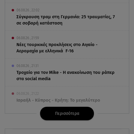
06.08.26 , 22:02
Σύγκρουση τραμ στη Γερμανία: 25 τραυματίες, 7
σε σοβαρή κατάσταση
06.08.26 , 21:59
Νέες τουρκικές προκλήσεις στο Αιγαίο -
Αερομαχία με ελληνικά F-16
06.08.26 , 21:31
Τροχαίο για τον Mike - Η ανακοίνωση του ράπερ
στα social media
06.08.26 , 21:22
Ισραήλ - Κύπρος - Κρήτη: Το μεγαλύτερο
υποθαλάσσιο καλώδιο στον κόσμο
Περισσότερα
06.08.26 , 21:07
Motor Oil: Δωρεά πυροσβεστικών οχημάτων και