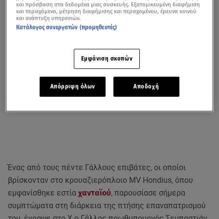
και πρόσβαση στα δεδομένα μιας συσκευής. Εξατομικευμένη διαφήμιση
και περιεχόμενο, μέτρηση διαφήμισης και περιεχομένου, έρευνα κοινού
και ανάπτυξη υπηρεσιών.
Κατάλογος συνεργατών (προμηθευτές)
Εμφάνιση σκοπών
Απόρριψη όλων
Αποδοχή
Ένας από τους πέντε Γάλλους επιβάτες, οι οποίοι
βρίσκονταν στο κρουαζιερόπλοιο MV Hondius, όπου
εμφανίσθηκε εστία
χανταϊού
, παρουσίασε σήμερα
συμπτώματα στη διάρκεια της πτήσης επαναπατρισμού
του, έγραψε στο X ο Γάλλος πρωθυπουργός Σεμπαστιάν