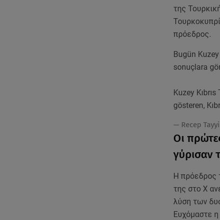
της Τουρκικ
Τουρκοκυπρί
πρόεδρος.
Bugün Kuzey 
sonuçlara gö
Kuzey Kıbrıs 
gösteren, Kıb
— Recep Tayy
Οι πρώτε
γύρισαν 
Η πρόεδρος 
της στο Χ αν
λύση των δυο
Ευχόμαστε η 