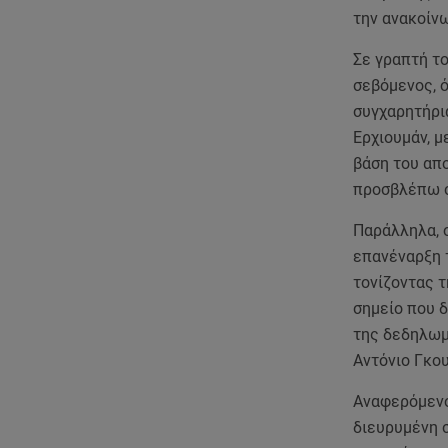
την ανακοίν
Σε γραπτή το
σεβόμενος, 
συγχαρητήρι
Ερχιουμάν, 
βάση του απ
προσβλέπω σ
Παράλληλα, ο
επανέναρξη 
τονίζοντας 
σημείο που δ
της δεδηλωμ
Αντόνιο Γκο
Αναφερόμενος
διευρυμένη σ