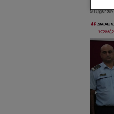
Τουρκίας Ταγ
διεξήχθησαν
Παραλήρη