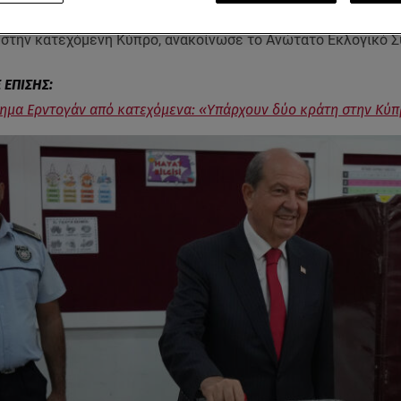
ίπ Ερντογάν, ηττήθηκε στις «προεδρικές εκλογές» οι οποίες
 στην κατεχόμενη Κύπρο, ανακοίνωσε το Ανώτατο Εκλογικό Σ
μα Ερντογάν από κατεχόμενα: «Υπάρχουν δύο κράτη στην Κύ