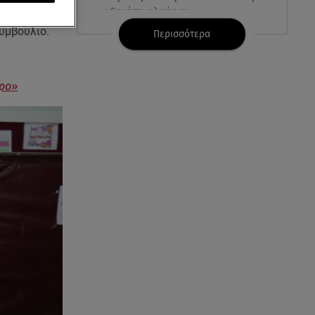
«Γεμάτη αλμύρα»
υμβούλιο.
Περισσότερα
06.08.26 , 22:10
Κλήρωση Τζόκερ 6/8/2026: Οι
τυχεροί αριθμοί για τα
προ»
2.500.000 ευρώ
06.08.26 , 22:02
Σύγκρουση τραμ στη Γερμανία:
25 τραυματίες, 7 σε σοβαρή
κατάσταση
06.08.26 , 21:59
Νέες τουρκικές προκλήσεις στο
Αιγαίο - Αερομαχία με ελληνικά
F-16
06.08.26 , 21:31
Τροχαίο για τον Mike - Η