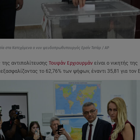
υσία στα Κατεχόμενα ο νυν ψευδοπρωθυπουργός Ερσίν Τατάρ / AP
 της αντιπολίτευσης
Τουφάν Ερχιουρμάν
είναι ο νικητής της
ξασφαλίζοντας το 62,76% των ψήφων, έναντι 35,81 για τον Ε