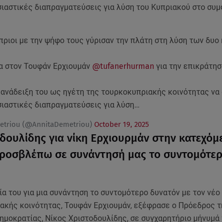
σιαστικές διαπραγματεύσεις για λύση του Κυπριακού στο σ
ριοι με την ψήφο τους γύρισαν την πλάτη στη λύση των δυο
α στον Τουφάν Ερχιουμάν
@tufanerhurman
για την επικράτησ
ανάδειξη του ως ηγέτη της τουρκοκυπριακής κοινότητας να 
σιαστικές διαπραγματεύσεις για λύση…
etriou (@AnnitaDemetriou)
October 19, 2025
οδουλίδης για νίκη Ερχιουρμάν στην κατεχόμ
ροσβλέπω σε συνάντησή μας το συντομότε
α του για μια συνάντηση το συντομότερο δυνατόν με τον νέο
ακής κοινότητας, Τουφάν Ερχιουμάν, εξέφρασε ο Πρόεδρος τ
ημοκρατίας, Νίκος Χριστοδουλίδης, σε συγχαρητήριο μήνυμά