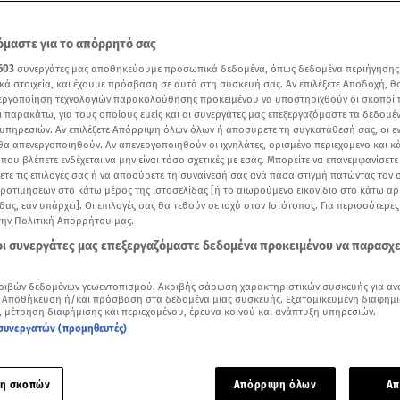
μαστε για το απόρρητό σας
603
συνεργάτες μας αποθηκεύουμε προσωπικά δεδομένα, όπως δεδομένα περιήγησης
κά στοιχεία, και έχουμε πρόσβαση σε αυτά στη συσκευή σας. Αν επιλέξετε Αποδοχή, θ
νεργοποίηση τεχνολογιών παρακολούθησης προκειμένου να υποστηριχθούν οι σκοποί
ι παρακάτω, για τους οποίους εμείς και οι συνεργάτες μας επεξεργαζόμαστε τα δεδομέ
υπηρεσιών. Αν επιλέξετε Απόρριψη όλων όλων ή αποσύρετε τη συγκατάθεσή σας, οι ε
 θα απενεργοποιηθούν. Αν απενεργοποιηθούν οι ιχνηλάτες, ορισμένο περιεχόμενο και κά
 που βλέπετε ενδέχεται να μην είναι τόσο σχετικές με εσάς. Μπορείτε να επανεμφανίσετ
ξετε τις επιλογές σας ή να αποσύρετε τη συναίνεσή σας ανά πάσα στιγμή πατώντας τον
προτιμήσεων στο κάτω μέρος της ιστοσελίδας [ή το αιωρούμενο εικονίδιο στο κάτω α
δας, εάν υπάρχει]. Οι επιλογές σας θα τεθούν σε ισχύ στον Ιστότοπος. Για περισσότερε
ουρμάν νέος ηγέτης του ψευδοκράτους / ΕΡΤ
την Πολιτική Απορρήτου μας.
 οι συνεργάτες μας επεξεργαζόμαστε δεδομένα προκειμένου να παρασχ
Δείτε περισσότερα άρθρα μας στα αποτελέσματα αναζήτησης
ριβών δεδομένων γεωεντοπισμού. Ακριβής σάρωση χαρακτηριστικών συσκευής για αν
Add star.gr on Google
 Αποθήκευση ή/και πρόσβαση στα δεδομένα μιας συσκευής. Εξατομικευμένη διαφήμι
, μέτρηση διαφήμισης και περιεχομένου, έρευνα κοινού και ανάπτυξη υπηρεσιών.
συνεργατών (προμηθευτές)
ε το άρθρο
2:46
λεπτά
η σκοπών
Απόρριψη όλων
Απ
ριος ηγέτης
Ερσίν Τατάρ
, που υποστηρίζεται από τον πρόεδρ