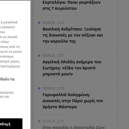
Εορτολόγιο: Ποιοι γιορτάζουν
στις 7 Αυγούστου
 ή μοναδικά
06.08.26 , 23:41
α καταστεί
Βασιλική Ανδρίτσου: Ξεκίνησε
 που
τις διακοπές με τον σύζυγο και
να με σκοπό
την κορούλα της
ν λόγω
ποιες από τις
ε αυτό το μενού
06.08.26 , 23:11
 σύνδεσμο
ριστερό μέρος
Αγγελική Ηλιάδη ανήμερα του
ς λεπτομέρειες
Σωτήρος: «Είδα τον Χριστό
μπροστά μου!»
εθούν τα
06.08.26 , 22:39
αγνώριση
Γαρυφαλλιά Καληφώνη:
ση και
Διακοπές στην Πάρο χωρίς τον
Χρήστο Μάστορα
06.08.26 , 22:12
οδοχή
ο της
Στην παραλία η Αποστολία Ζώη: