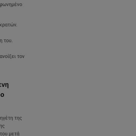
υμφωνημένο
 κρατών.
η του.
ανοίξει τον
ενη
ρο
 ηγέτη της
ης
 του μετά