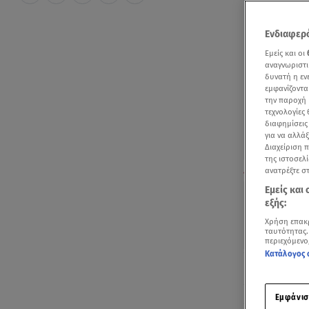
Ενδιαφερό
Εμείς και οι
αναγνωριστι
δυνατή η ε
εμφανίζοντα
την παροχή 
τεχνολογίες
διαφημίσεις
για να αλλά
Διαχείριση 
της ιστοσελί
Ο Τουφάν Ερχι
ανατρέξτε σ
Εμείς και
εξής:
Χρήση επακ
ταυτότητας.
περιεχόμενο
Κατάλογος 
Ακούστ
Εμφάνισ
Ο τουρκοκύπ