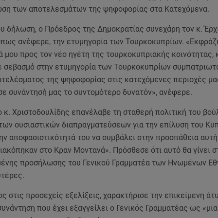
ωση των αποτελεσμάτων της ψηφοφορίας στα Κατεχόμενα.
υ δήλωση, ο Πρόεδρος της Δημοκρατίας συνεχάρη τον κ. Έρχ
όπως ανέφερε, την ετυμηγορία των Τουρκοκυπρίων. «Εκφράζ
ά μου προς τον νέο ηγέτη της τουρκοκυπριακής κοινότητας, 
με σεβασμό στην ετυμηγορία των Τουρκοκυπρίων συμπατριωτ
οτελέσματος της ψηφοφορίας στις κατεχόμενες περιοχές μας
ε συνάντησή μας το συντομότερο δυνατόν», ανέφερε.
 κ. Χριστοδουλίδης επανέλαβε τη σταθερή πολιτική του βού
των ουσιαστικών διαπραγματεύσεων για την επίλυση του Κυπ
την αποφασιστικότητά του να συμβάλει στην προσπάθεια αυτή
ιακόπηκαν στο Κραν Μοντανά». Πρόσθεσε ότι αυτό θα γίνει σ
ένης προσήλωσης του Γενικού Γραμματέα των Ηνωμένων Εθ
υτέρες.
 στις προσεχείς εξελίξεις, χαρακτήρισε την επικείμενη άτ
υνάντηση που έχει εξαγγείλει ο Γενικός Γραμματέας ως «μια