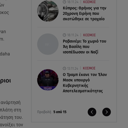
18.11.24
ΚΟΣΜΟΣ
ών
Κύπρος: Θρήνος για την
ύρκος
20χρονη Ειρήνη που
σκοτώθηκε σε τροχαίο
yan
18.11.24
ΚΟΣΜΟΣ
um.
Ροβανιέμι: Το χωριό του
Άη Βασίλη που
ισοπέδωσαν οι Ναζί
 daha
13.11.24
ΚΟΣΜΟΣ
O Τραμπ έκανε τον Έλον
ριοι
Μασκ υπουργό
Κυβερνητικής
Αποτελεσματικότητας
 ανάρτησή
 πλάτη στη
Προβολή
5 από 15
ράτηση του.
ανοίξει τον