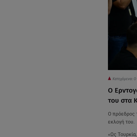
Κατεχόμενα: Ο
Ο Ερντογ
του στ
Ο πρόεδρος 
εκλογή του.
«Ως Τουρκία