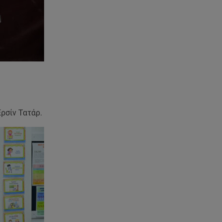
ανακοίνωση του ράπερ στα
social media
06.08.26 , 21:22
Ισραήλ - Κύπρος - Κρήτη: Το
μεγαλύτερο υποθαλάσσιο
καλώδιο στον κόσμο
06.08.26 , 21:07
Motor Oil: Δωρεά
ρσίν Τατάρ.
πυροσβεστικών οχημάτων και
εξοπλισμού στον Άγιο Βασίλειο
06.08.26 , 20:49
Άκης Παυλόπουλος: Η τρυφερή
εξομολόγηση της συζύγου του,
Ελένης Φωτοπούλου
06.08.26 , 20:25
Πώς επικοινωνούν τα