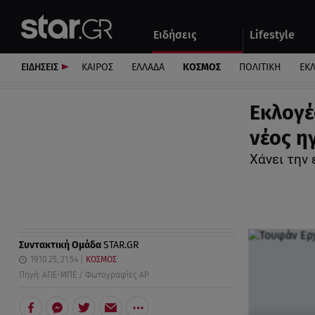
Αθλητικά
Quiz
Ειδήσεις
Lifestyle
Αυτοκίνητο
ΕΙΔΗΣΕΙΣ
ΚΑΙΡΟΣ
ΕΛΛΑΔΑ
ΚΟΣΜΟΣ
ΠΟΛΙΤΙΚΗ
ΕΚ
Εκλογέ
νέος η
Χάνει την
Συντακτική Ομάδα
STAR.GR
19.10.25, 21:54
ΚΟΣΜΟΣ
Πηγή: ΑΠΕ-ΜΠΕ / Φωτογραφίες AP