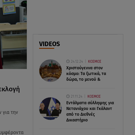
ελικόπτερα στη φωτιά και ο
ρόλος του «συνδέσμου»
06.08.26 , 20:16
Αθηνά Οικονομάκου από την
Μπόρα Μπόρα: «Έσκασε όλη η
VIDEOS
κούραση του χειμώνα»
06.08.26 , 20:04
24.12.24
ΚΟΣΜΟΣ
Σαμοθράκη: Συγκλονιστική
Χριστούγεννα στον
διάσωση 15χρονης από
κόσμο: Tα ξωτικά, τα
δύσβατο φαράγγι
δώρα, το μενού &
εκλογή
21.11.24
ΚΟΣΜΟΣ
Εντάλματα σύλληψης για
Νετανιάχου και Γκάλαντ
 για την
από το Διεθνές
Δικαστήριο
συμφέροντα