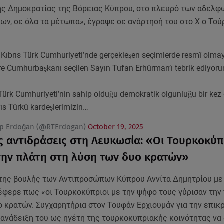
ής Δημοκρατίας της Βόρειας Κύπρου, στο πλευρό των αδελφ
ων, σε όλα τα μέτωπα», έγραψε σε ανάρτησή του στο Χ ο Το
Kıbrıs Türk Cumhuriyeti’nde gerçekleşen seçimlerde resmî olma
re Cumhurbaşkanı seçilen Sayın Tufan Erhürman’ı tebrik ediyor
Türk Cumhuriyeti’nin sahip olduğu demokratik olgunluğu bir kez
rıs Türkü kardeşlerimizin…
ip Erdoğan (@RTErdogan)
October 19, 2025
ς αντιδράσεις στη Λευκωσία: «Οι Τουρκοκύπ
την πλάτη στη λύση των δυο κρατών»
της βουλής των Αντιπροσώπων Κύπρου Αννίτα Δημητρίου με
έφερε πως «οι Τουρκοκύπριοι με την ψήφο τους γύρισαν την
 κρατών. Συγχαρητήρια στον Τουφάν Ερχιουμάν για την επικ
ανάδειξη του ως ηγέτη της τουρκοκυπριακής κοινότητας να 