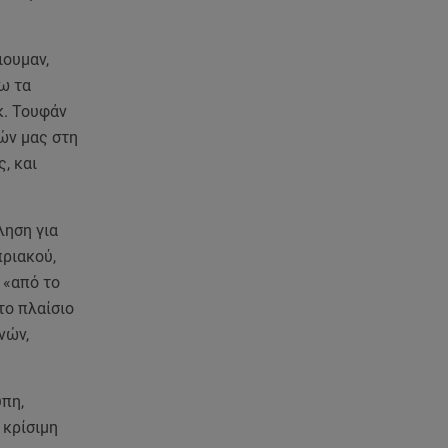
ιουμαν,
ω τα
κ. Τουφάν
ών μας στη
, και
ληση για
ριακού,
 «από το
το πλαίσιο
νών,
υπη,
 κρίσιμη