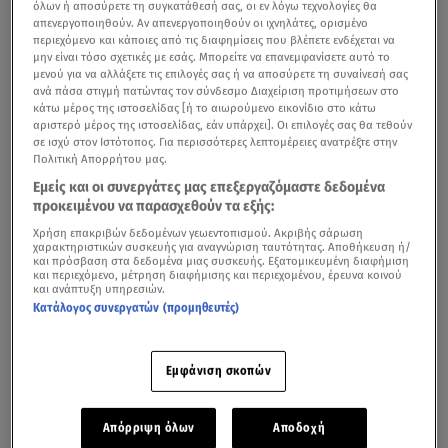
όλων ή αποσύρετε τη συγκατάθεσή σας, οι εν λόγω τεχνολογίες θα
απενεργοποιηθούν. Αν απενεργοποιηθούν οι ιχνηλάτες, ορισμένο
περιεχόμενο και κάποιες από τις διαφημίσεις που βλέπετε ενδέχεται να
μην είναι τόσο σχετικές με εσάς. Μπορείτε να επανεμφανίσετε αυτό το
μενού για να αλλάξετε τις επιλογές σας ή να αποσύρετε τη συναίνεσή σας
ανά πάσα στιγμή πατώντας τον σύνδεσμο Διαχείριση προτιμήσεων στο
κάτω μέρος της ιστοσελίδας [ή το αιωρούμενο εικονίδιο στο κάτω
αριστερό μέρος της ιστοσελίδας, εάν υπάρχει]. Οι επιλογές σας θα τεθούν
σε ισχύ στον Ιστότοπος. Για περισσότερες λεπτομέρειες ανατρέξτε στην
Πολιτική Απορρήτου μας.
Εμείς και οι συνεργάτες μας επεξεργαζόμαστε δεδομένα
προκειμένου να παρασχεθούν τα εξής:
Χρήση επακριβών δεδομένων γεωεντοπισμού. Ακριβής σάρωση
χαρακτηριστικών συσκευής για αναγνώριση ταυτότητας. Αποθήκευση ή/
και πρόσβαση στα δεδομένα μιας συσκευής. Εξατομικευμένη διαφήμιση
και περιεχόμενο, μέτρηση διαφήμισης και περιεχομένου, έρευνα κοινού
και ανάπτυξη υπηρεσιών.
Κατάλογος συνεργατών (προμηθευτές)
Εμφάνιση σκοπών
Απόρριψη όλων
Αποδοχή