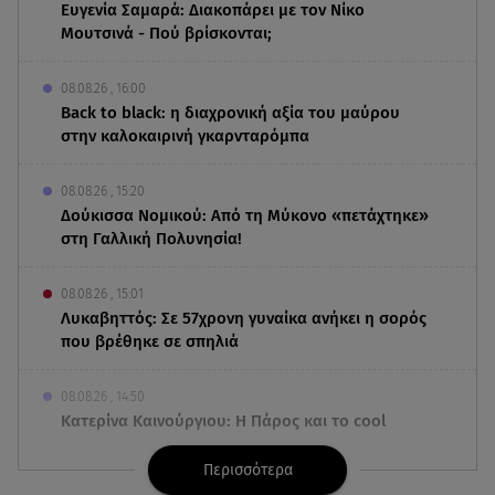
Ευγενία Σαμαρά: Διακοπάρει με τον Νίκο
Μουτσινά - Πού βρίσκονται;
08.08.26 , 16:00
Back to black: η διαχρονική αξία του μαύρου
στην καλοκαιρινή γκαρνταρόμπα
08.08.26 , 15:20
Δούκισσα Νομικού: Από τη Μύκονο «πετάχτηκε»
στη Γαλλική Πολυνησία!
08.08.26 , 15:01
Λυκαβηττός: Σε 57χρονη γυναίκα ανήκει η σορός
που βρέθηκε σε σπηλιά
08.08.26 , 14:50
Κατερίνα Καινούργιου: Η Πάρος και το cool
φορμάκι της κορούλας της!
Περισσότερα