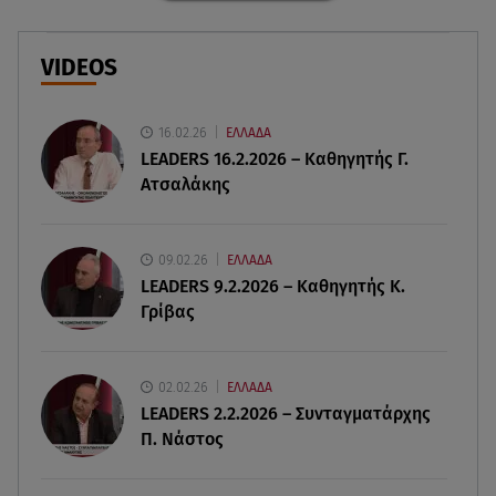
08.08.26 , 14:25
Καιρός: Σε πορτοκαλί συναγερμό η χώρα για
φωτιές τα επόμενα 24ωρα
VIDEOS
08.08.26 , 14:00
Summer fling: Γιατί να πεις ναι σε έναν
16.02.26
ΕΛΛΑΔΑ
καλοκαιρινό έρωτα
LEADERS 16.2.2026 – Καθηγητής Γ.
Ατσαλάκης
08.08.26 , 13:59
Αθηνά Οικονομάκου: Οι... hot αναρτήσεις της με
animal print μπικίνι!
09.02.26
ΕΛΛΑΔΑ
LEADERS 9.2.2026 – Καθηγητής Κ.
Γρίβας
08.08.26 , 13:49
Πάνω από 56.000 επιβάτες αναχώρησαν σήμερα
από τα λιμάνια της Αττικής
02.02.26
ΕΛΛΑΔΑ
LEADERS 2.2.2026 – Συνταγματάρχης
08.08.26 , 13:29
Π. Νάστος
Θρίλερ στον Λυκαβηττό: Βρέθηκε σορός σε
σπηλιά - Φωτογραφίες από το σημείο