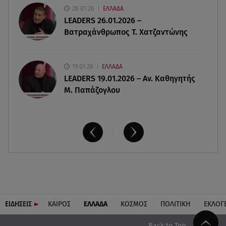
26.01.26
ΕΛΛΑΔΑ
08.08.26 , 13:11
LEADERS 26.01.2026 –
ΑΜΜΟΣ - Η πρώτη ανάγνωση (αναλόγιο) στο
Βατραχάνθρωπος Τ. Χατζαντώνης
θέατρο Άβατον
19.01.26
ΕΛΛΑΔΑ
LEADERS 19.01.2026 – Αν. Καθηγητής
Μ. Παπάζογλου
ΕΙΔΗΣΕΙΣ
ΚΑΙΡΟΣ
ΕΛΛΑΔΑ
ΚΟΣΜΟΣ
ΠΟΛΙΤΙΚΗ
ΕΚΛΟΓ
Back to Top