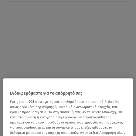
Ενδιαφερόμαστε για το απόρρητό σας
Εμείς και οι
603
συνεργάτες μας αποθηκεύουμε προσωπικά δεδομένα,
όπως δεδομένα περιήγησης ή μοναδικά αναγνωριστικά στοιχεία, και
έχουμε πρόσβαση σε αυτά στη συσκευή σας. Αν επιλέξετε Αποδοχή, θα
καταστεί δυνατή η ενεργοποίηση τεχνολογιών παρακολούθησης
προκειμένου να υποστηριχθούν οι σκοποί που εμφανίζονται παρακάτω,
για τους οποίους εμείς και οι συνεργάτες μας επεξεργαζόμαστε τα
δεδομένα με σκοπό την παροχή υπηρεσιών. Αν επιλέξετε Απόρριψη όλων