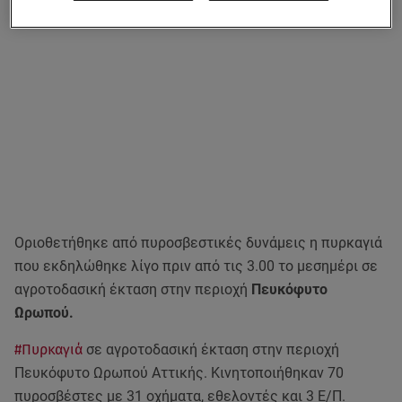
Οριοθετήθηκε από πυροσβεστικές δυνάμεις η πυρκαγιά
που εκδηλώθηκε λίγο πριν από τις 3.00 το μεσημέρι σε
αγροτοδασική έκταση στην περιοχή
Πευκόφυτο
Ωρωπού.
#Πυρκαγιά
σε αγροτοδασική έκταση στην περιοχή
Πευκόφυτο Ωρωπού Αττικής. Κινητοποιήθηκαν 70
πυροσβέστες με 31 οχήματα, εθελοντές και 3 Ε/Π.