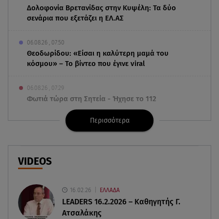
Δολοφονία Βρετανίδας στην Κυψέλη: Τα δύο
σενάρια που εξετάζει η ΕΛ.ΑΣ
06.08.26 , 07:50
Θεοδωρίδου: «Είσαι η καλύτερη μαμά του
κόσμου» – Το βίντεο που έγινε viral
06.08.26 , 07:29
Φωτιά τώρα στη Σητεία - Ήχησε το 112
Περισσότερα
06.08.26 , 03:00
Εορτολόγιο: Ποιοι γιορτάζουν στις 6 Αυγούστου
05.08.26 , 23:39
VIDEOS
Άριελ Κωνσταντινίδη: «Αντιμετωπίζουν τον
Γιάννη Παπαμιχαήλ ως "Γιαννάκη"»
16.02.26
ΕΛΛΑΔΑ
LEADERS 16.2.2026 – Καθηγητής Γ.
05.08.26 , 23:20
Ατσαλάκης
Η Μέγκαν Μαρκλ έγινε 45! Ο ξέφρενος χορός με