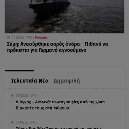
05.08.26, 17:35
ΕΛΛΑΔΑ
Σύμη: Ανασύρθηκε σορός άνδρα – Πιθανό να
πρόκειται για Γερμανό αγνοούμενο
Τελευταία Νέα
Δημοφιλή
06.08.26 , 09:17
Λιάγκας - Αντωνά: Φωτογραφίες από τις glam
διακοπές τους στη Μύκονο
06.08.26 , 09:13
Σάκης Ρουβάς: Άφησε τη σκηνή και φόρεσε