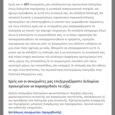
Εμείς και οι
603
συνεργάτες μας αποθηκεύουμε προσωπικά δεδομένα,
όπως δεδομένα περιήγησης ή μοναδικά αναγνωριστικά στοιχεία, και
έχουμε πρόσβαση σε αυτά στη συσκευή σας. Αν επιλέξετε Αποδοχή, θα
καταστεί δυνατή η ενεργοποίηση τεχνολογιών παρακολούθησης
προκειμένου να υποστηριχθούν οι σκοποί που εμφανίζονται παρακάτω,
για τους οποίους εμείς και οι συνεργάτες μας επεξεργαζόμαστε τα
δεδομένα με σκοπό την παροχή υπηρεσιών. Αν επιλέξετε Απόρριψη όλων
όλων ή αποσύρετε τη συγκατάθεσή σας, οι εν λόγω τεχνολογίες θα
απενεργοποιηθούν. Αν απενεργοποιηθούν οι ιχνηλάτες, ορισμένο
περιεχόμενο και κάποιες από τις διαφημίσεις που βλέπετε ενδέχεται να
μην είναι τόσο σχετικές με εσάς. Μπορείτε να επανεμφανίσετε αυτό το
Όσα είπε ο Αλκιβιάδης Βατόπουλος στο star.gr
μενού για να αλλάξετε τις επιλογές σας ή να αποσύρετε τη συναίνεσή σας
ανά πάσα στιγμή πατώντας τον σύνδεσμο Διαχείριση προτιμήσεων στο
κάτω μέρος της ιστοσελίδας [ή το αιωρούμενο εικονίδιο στο κάτω
Αυστηρότερα μέτρα για τον περιορισμό της εξάπλωσης
αριστερό μέρος της ιστοσελίδας, εάν υπάρχει]. Οι επιλογές σας θα τεθούν
του
κορωνοϊού
εξετάζει η κυβέρνηση, καθώς υψηλός
σε ισχύ στον Ιστότοπος. Για περισσότερες λεπτομέρειες ανατρέξτε στην
Πολιτική Απορρήτου μας.
παραμένει ο αριθμός των
κρουσμάτων
στην Αττική, αν
Εμείς και οι συνεργάτες μας επεξεργαζόμαστε δεδομένα
και μπήκαμε στην τρίτη εβδομάδα σκληρού lockdown.
προκειμένου να παρασχεθούν τα εξής:
Την ίδια ώρα που το Εθνικό Σύστημα Υγείας δοκιμάζεται
Χρήση επακριβών δεδομένων γεωεντοπισμού. Ακριβής σάρωση
και ελάχιστες είναι οι διαθέσιμες κλίνες ΜΕΘ στα
χαρακτηριστικών συσκευής για αναγνώριση ταυτότητας. Αποθήκευση ή/
και πρόσβαση στα δεδομένα μιας συσκευής. Εξατομικευμένη διαφήμιση
νοσοκομεία της περιφέρειας, δεδομένη θεωρείται η
και περιεχόμενο, μέτρηση διαφήμισης και περιεχομένου, έρευνα κοινού
και ανάπτυξη υπηρεσιών.
παράταση των μέτρων περιορισμού.
Κατάλογος συνεργατών (προμηθευτές)