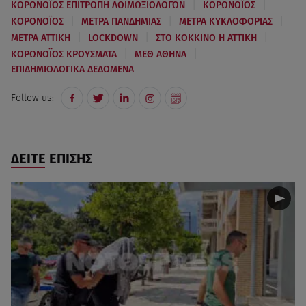
|
|
ΚΟΡΩΝΟΪΟΣ ΕΠΙΤΡΟΠΗ ΛΟΙΜΩΞΙΟΛΟΓΩΝ
ΚΟΡΩΝΟΪΟΣ
|
|
|
ΚΟΡΟΝΟΪΟΣ
ΜΕΤΡΑ ΠΑΝΔΗΜΙΑΣ
ΜΕΤΡΑ ΚΥΚΛΟΦΟΡΙΑΣ
|
|
|
ΜΕΤΡΑ ΑΤΤΙΚΗ
LOCKDOWN
ΣΤΟ ΚΟΚΚΙΝΟ Η ΑΤΤΙΚΗ
|
|
ΚΟΡΩΝΟΪΟΣ ΚΡΟΥΣΜΑΤΑ
ΜΕΘ ΑΘΗΝΑ
ΕΠΙΔΗΜΙΟΛΟΓΙΚΑ ΔΕΔΟΜΕΝΑ
Follow us:
ΔΕΙΤΕ ΕΠΙΣΗΣ