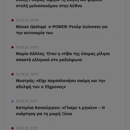
στολή μελισσοκόμου στην Κύθνο
06.08.26 , 09:09
Nissan Qashqai e-POWER: Ρεκόρ Guinness για
την αυτονομία του
06.08.26 , 09:03
Μαρία Κάλλας: Όταν η ντίβα της όπερας μίλησε
σπαστά ελληνικά στο ραδιόφωνο
06.08.26 , 08:35
Μυστράς: «Είχε παραπλανήσει ακόμη και την
αδελφή του ο 55χρονος»
06.08.26 , 08:17
Κατερίνα Καινούργιου: «Γίναμε 4 μηνών» – Η
ανάρτηση για τη μικρή Ξένια
06.08.26 , 07:51