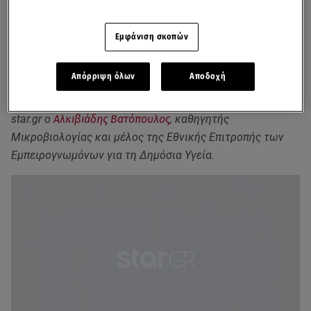
«Τα
κρούσματα
επιμένουν παρά το μακρόχρονο
lockdown
όχι μόνο στην Αττική, αλλά και σε όλη την Ελλάδα.
Εμφάνιση σκοπών
Εμφανίζονται εστίες υπερμετάδοσης σε διάφορα μέρη
του Λεκανοπεδίου, αλλά και σε διάφορους νομούς με
Απόρριψη όλων
Αποδοχή
τελευταίο την Αρκαδία. Ο ιός αντιστέκεται και δε
φαίνεται πρόθυμος να αντιμετωπιστεί εύκολα», είπε στο
star.gr ο
Αλκιβιάδης Βατόπουλος
, καθηγητής
Μικροβιολογίας και μέλος της Εθνικής Επιτροπής των
Εμπειρογνωμόνων για τη Δημόσια Υγεία.