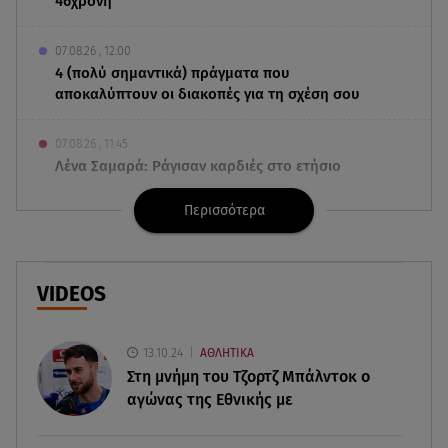
46χρονη
07.08.26 , 12:00
4 (πολύ σημαντικά) πράγματα που
αποκαλύπτουν οι διακοπές για τη σχέση σου
07.08.26 , 11:45
Λένα Σαμαρά: Ράγισαν καρδιές στο ετήσιο
μνημόσυνο
Περισσότερα
07.08.26 , 11:18
Leapmotor T03: Τώρα με 16.190 ευρώ
VIDEOS
07.08.26 , 11:17
Παρουσιάστρια κοιμήθηκε on air και έγινε viral-
Δείτε το στιγμιότυπο
13.10.24
ΑΘΛΗΤΙΚΑ
Στη μνήμη του Τζορτζ Μπάλντοκ ο
αγώνας της Εθνικής με
07.08.26 , 11:13
Stars System: Γιορτάζει 20 χρόνια και γίνεται
καθημερινό στο Star