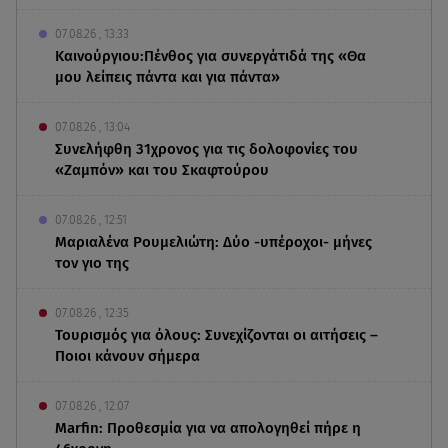
07.08.26 , 13:33
Καινούργιου:Πένθος για συνεργάτιδά της «Θα
μου λείπεις πάντα και για πάντα»
07.08.26 , 13:04
Συνελήφθη 31χρονος για τις δολοφονίες του
«Ζαμπόν» και του Σκαφτούρου
07.08.26 , 12:51
Μαριαλένα Ρουμελιώτη: Δύο -υπέροχοι- μήνες
τον γιο της
07.08.26 , 12:35
Τουρισμός για όλους: Συνεχίζονται οι αιτήσεις –
Ποιοι κάνουν σήμερα
07.08.26 , 12:07
Marfin: Προθεσμία για να απολογηθεί πήρε η