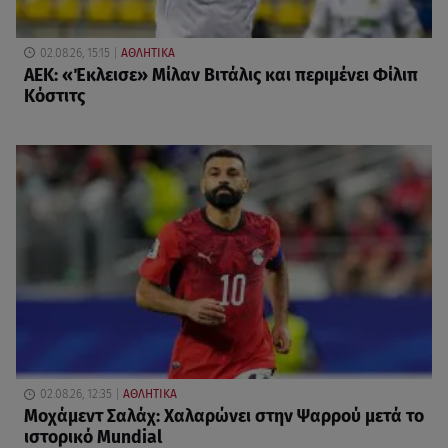
02.08.26, 15:15
ΑΘΛΗΤΙΚΑ
ΑΕΚ: «Έκλεισε» Μίλαν Βιτάλις και περιμένει Φίλιπ
Κόστιτς
02.08.26, 12:35
ΑΘΛΗΤΙΚΑ
Μοχάμεντ Σαλάχ: Χαλαρώνει στην Ψαρρού μετά το
ιστορικό Mundial