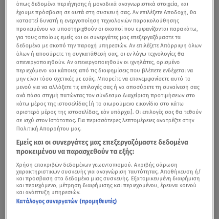
όπως δεδομένα περιήγησης ή μοναδικά αναγνωριστικά στοιχεία, και
έχουμε πρόσβαση σε αυτά στη συσκευή σας. Αν επιλέξετε Αποδοχή, θα
καταστεί δυνατή η ενεργοποίηση τεχνολογιών παρακολούθησης
προκειμένου να υποστηριχθούν οι σκοποί που εμφανίζονται παρακάτω,
για τους οποίους εμείς και οι συνεργάτες μας επεξεργαζόμαστε τα
δεδομένα με σκοπό την παροχή υπηρεσιών. Αν επιλέξετε Απόρριψη όλων
όλων ή αποσύρετε τη συγκατάθεσή σας, οι εν λόγω τεχνολογίες θα
απενεργοποιηθούν. Αν απενεργοποιηθούν οι ιχνηλάτες, ορισμένο
περιεχόμενο και κάποιες από τις διαφημίσεις που βλέπετε ενδέχεται να
μην είναι τόσο σχετικές με εσάς. Μπορείτε να επανεμφανίσετε αυτό το
μενού για να αλλάξετε τις επιλογές σας ή να αποσύρετε τη συναίνεσή σας
ανά πάσα στιγμή πατώντας τον σύνδεσμο Διαχείριση προτιμήσεων στο
κάτω μέρος της ιστοσελίδας [ή το αιωρούμενο εικονίδιο στο κάτω
αριστερό μέρος της ιστοσελίδας, εάν υπάρχει]. Οι επιλογές σας θα τεθούν
σε ισχύ στον Ιστότοπος. Για περισσότερες λεπτομέρειες ανατρέξτε στην
Πολιτική Απορρήτου μας.
Εμείς και οι συνεργάτες μας επεξεργαζόμαστε δεδομένα
προκειμένου να παρασχεθούν τα εξής:
Χρήση επακριβών δεδομένων γεωεντοπισμού. Ακριβής σάρωση
χαρακτηριστικών συσκευής για αναγνώριση ταυτότητας. Αποθήκευση ή/
και πρόσβαση στα δεδομένα μιας συσκευής. Εξατομικευμένη διαφήμιση
Δείτε τα καλύτερα στιγμιότυπα της αναμέτρησης Ατρόμητος-
και περιεχόμενο, μέτρηση διαφήμισης και περιεχομένου, έρευνα κοινού
Παναιτωλικός για την 6η αγωνιστική της Super League.
και ανάπτυξη υπηρεσιών.
Κατάλογος συνεργατών (προμηθευτές)
Επιστροφή στις νίκες για τον Ατρόμητο, που δε