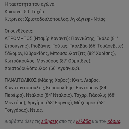
Η ταυτότητα του αγώνα:
Κόκκινη: 50΄ Ταχάρ
Κίτρινες: Χριστοδουλόπουλος, Αγκάγιεφ - Ντίας
Οι συνθέσεις:
ΑΤΡΟΜΗΤΟΣ (Νταμίρ Κάναντι): Γιαννιώτης, Γκάλο (81’
Στρούγγης), Ρισβάνης, Γούτας, Γκαλβάο (66’ Τομάσεβιτς),
Σάλομον, Κιβρακίδης, Μπουσουλάτζιτς (82’ Χαρίσης),
Κωτσόπουλος, Μανούσος (87’ Ούμπιδες),
Χριστοδουλόπουλος (66’ Αγκάγιεφ).
ΠΑΝΑΙΤΩΛΙΚΟΣ (Μάκης Χάβος): Κνετ, Λιάβας,
Κωνσταντόπουλος, Καρασαλίδης, Βάντερσον (84΄
Περέιρα), Ντάλσιο (84’ Ντάλσιο), Ταχάρ, Γιάκολις (68’
Μεντόσα), Αριγίμπι (68’ Βέργος), Μάζουρεκ (58’
Τσιγγάρας), Ντίας.
Διαβάστε όλες τις
ειδήσεις
από την
Ελλάδα
και τον
Κόσμο
.