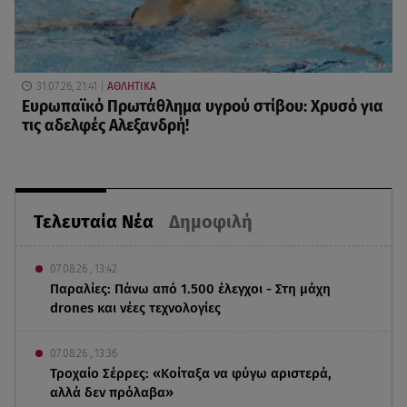
31.07.26, 21:41
ΑΘΛΗΤΙΚΑ
Ευρωπαϊκό Πρωτάθλημα υγρού στίβου: Χρυσό για
τις αδελφές Αλεξανδρή!
Τελευταία Νέα
Δημοφιλή
07.08.26 , 13:42
Παραλίες: Πάνω από 1.500 έλεγχοι - Στη μάχη
drones και νέες τεχνολογίες
07.08.26 , 13:36
Τροχαίο Σέρρες: «Κοίταξα να φύγω αριστερά,
αλλά δεν πρόλαβα»