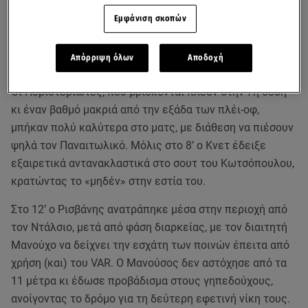
δυσκολεύτηκε να επικρατήσει του Παναιτωλικού με 2-0
Εμφάνιση σκοπών
στο Περιστέρι, στο πλαίσιο της 6ης αγωνιστικής της
Super League, χάρις τα γκολ των Μανούσου (πέναλτι) και
Απόρριψη όλων
Αποδοχή
Κωτσόπουλου.
Οι Περιστεριώτες, που βρίσκονται πλέον στην 7η θέση
κι έναν βαθμό μακριά από την εξάδα των πλέι-οφ,
μπήκαν πολύ καλύτερα στο ματς, με διάθεση να πιέσουν
ψηλά τον Παναιτωλικό. Μόλις στο 8’ ο Κνετ έδειξε
εξαιρετικά αντανακλαστικά στο σουτ του Κωτσόπουλου,
κρατώντας το «μηδέν» στην εστία του.
Στο 12’ ο Ρισβάνης ανατράπηκε μέσα στην περιοχή από
τον Ντάλσιο, μετά από φάση διαρκείας, με τον διαιτητή
Μανούχο να δείχνει την εσχάτη των ποινών έπειτα από
χρήση (και) του VAR. Ο Μανούσος δεν αστόχησε από τα
11 μέτρα κι έδωσε προβάδισμα στους γηπεδούχους,
ανοίγοντας το δρόμο για τη δεύτερη εφετινή νίκη τους.