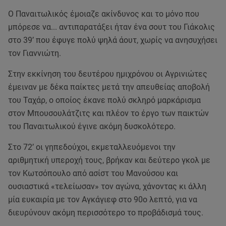
Ο Παναιτωλικός έμοιαζε ακίνδυνος και το μόνο που
μπόρεσε να... αντιπαρατάξει ήταν ένα σουτ του Γιάκολις
στο 39’ που έφυγε πολύ ψηλά άουτ, χωρίς να ανησυχήσει
τον Γιαννιώτη.
Στην εκκίνηση του δευτέρου ημιχρόνου οι Αγρινιώτες
έμειναν με δέκα παίκτες μετά την απευθείας αποβολή
του Ταχάρ, ο οποίος έκανε πολύ σκληρό μαρκάρισμα
στον Μπουσουλάτζιτς και πλέον το έργο των παικτών
του Παναιτωλικού έγινε ακόμη δυσκολότερο.
Στο 72’ οι γηπεδούχοι, εκμεταλλευόμενοι την
αριθμητική υπεροχή τους, βρήκαν και δεύτερο γκολ με
τον Κωτσόπουλο από ασίστ του Μανούσου και
ουσιαστικά «τελείωσαν» τον αγώνα, χάνοντας κι άλλη
μία ευκαιρία με τον Αγκάγιεφ στο 90ο λεπτό, για να
διευρύνουν ακόμη περισσότερο το προβάδισμά τους.