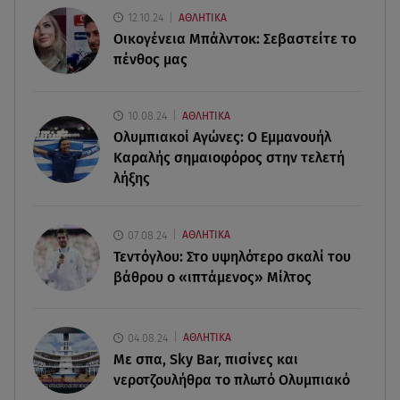
12.10.24
ΑΘΛΗΤΙΚΑ
Οικογένεια Μπάλντοκ: Σεβαστείτε το
07.08.26 , 11:02
πένθος μας
Καινούργιου - Κουτσουμπής: Αγκαλιασμένοι στα
σοκάκια της Μυκόνου
10.08.24
ΑΘΛΗΤΙΚΑ
07.08.26 , 11:02
Ολυμπιακοί Αγώνες: Ο Εμμανουήλ
Ταϊλάνδη: Μαθητής άνοιξε πυρ σε σχολείο -
Καραλής σημαιοφόρος στην τελετή
Τουλάχιστον 8 νεκροί
λήξης
07.08.26 , 10:50
Μαρία Μενούνος: Τα στιγμιότυπα με ελληνικό
07.08.24
ΑΘΛΗΤΙΚΑ
άρωμα και ο απολογισμός
Τεντόγλου: Στο υψηλότερο σκαλί του
βάθρου ο «ιπτάμενος» Μίλτος
04.08.24
ΑΘΛΗΤΙΚΑ
Με σπα, Sky Bar, πισίνες και
νεροτζουλήθρα το πλωτό Ολυμπιακό