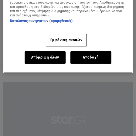
χαρακτηριστικών συσκευής για αναγνώριση ταυτότητας. Αποθήκευση ή/
και πρόσβαση στα δεδομένα μιας συσκευής. Εξατομικευμένη διαφήμιση
και περιεχόμενο, μέτρηση διαφήμισης και περιεχομένου, έρευνα κοινού
και ανάπτυξη υπηρεσιών.
Κατάλογος συνεργατών (προμηθευτές)
Εμφάνιση σκοπών
16.12.23, 17:36
Χαμόγελα για Αλμέιδα - Επιστρέφει ο
Απόρριψη όλων
Αποδοχή
Σιμάνσκι, στον αέρα η συμμετοχή Πινέδα