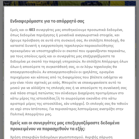
Ενδιαφερόμαστε για το απόρρητό σας
Εμείς και οι
603
συνεργάτες μας αποθηκεύουμε προσωπικά δεδομένα,
όπως δεδομένα περιήγησης ή μοναδικά αναγνωριστικά στοιχεία, και
έχουμε πρόσβαση σε αυτά στη συσκευή σας. Αν επιλέξετε Αποδοχή, θα
καταστεί δυνατή η ενεργοποίηση τεχνολογιών παρακολούθησης
προκειμένου να υποστηριχθούν οι σκοποί που εμφανίζονται παρακάτω,
για τους οποίους εμείς και οι συνεργάτες μας επεξεργαζόμαστε τα
δεδομένα με σκοπό την παροχή υπηρεσιών. Αν επιλέξετε Απόρριψη όλων
όλων ή αποσύρετε τη συγκατάθεσή σας, οι εν λόγω τεχνολογίες θα
απενεργοποιηθούν. Αν απενεργοποιηθούν οι ιχνηλάτες, ορισμένο
περιεχόμενο και κάποιες από τις διαφημίσεις που βλέπετε ενδέχεται να
05.10.24, 21:40
μην είναι τόσο σχετικές με εσάς. Μπορείτε να επανεμφανίσετε αυτό το
Παναιτωλικός - ΑΕΚ 1-0: Ο Luis έδωσε τη
μενού για να αλλάξετε τις επιλογές σας ή να αποσύρετε τη συναίνεσή σας
ανά πάσα στιγμή πατώντας τον σύνδεσμο Διαχείριση προτιμήσεων στο
νίκη στο Αγρίνιο
κάτω μέρος της ιστοσελίδας [ή το αιωρούμενο εικονίδιο στο κάτω
αριστερό μέρος της ιστοσελίδας, εάν υπάρχει]. Οι επιλογές σας θα τεθούν
σε ισχύ στον Ιστότοπος. Για περισσότερες λεπτομέρειες ανατρέξτε στην
Πολιτική Απορρήτου μας.
Εμείς και οι συνεργάτες μας επεξεργαζόμαστε δεδομένα
προκειμένου να παρασχεθούν τα εξής:
Χρήση επακριβών δεδομένων γεωεντοπισμού. Ακριβής σάρωση