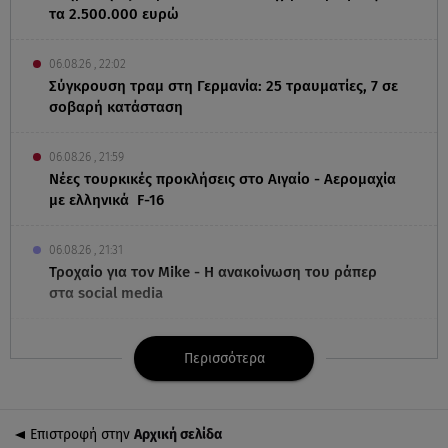
τα 2.500.000 ευρώ
06.08.26 , 22:02
Σύγκρουση τραμ στη Γερμανία: 25 τραυματίες, 7 σε
σοβαρή κατάσταση
06.08.26 , 21:59
Νέες τουρκικές προκλήσεις στο Αιγαίο - Αερομαχία
με ελληνικά F-16
06.08.26 , 21:31
Τροχαίο για τον Mike - Η ανακοίνωση του ράπερ
στα social media
06.08.26 , 21:22
Περισσότερα
Ισραήλ - Κύπρος - Κρήτη: Το μεγαλύτερο
υποθαλάσσιο καλώδιο στον κόσμο
Επιστροφή στην
Αρχική σελίδα
06.08.26 , 21:07