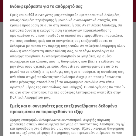
Ενδιαφερόμαστε για το απόρρητό σας
Εμείς και οι
603
συνεργάτες μας αποθηκεύουμε προσωπικά δεδομένα,
όπως δεδομένα περιήγησης ή μοναδικά αναγνωριστικά στοιχεία, και
έχουμε πρόσβαση σε αυτά στη συσκευή σας. Αν επιλέξετε Αποδοχή, θα
καταστεί δυνατή η ενεργοποίηση τεχνολογιών παρακολούθησης
προκειμένου να υποστηριχθούν οι σκοποί που εμφανίζονται παρακάτω,
για τους οποίους εμείς και οι συνεργάτες μας επεξεργαζόμαστε τα
δεδομένα με σκοπό την παροχή υπηρεσιών. Αν επιλέξετε Απόρριψη όλων
όλων ή αποσύρετε τη συγκατάθεσή σας, οι εν λόγω τεχνολογίες θα
απενεργοποιηθούν. Αν απενεργοποιηθούν οι ιχνηλάτες, ορισμένο
περιεχόμενο και κάποιες από τις διαφημίσεις που βλέπετε ενδέχεται να
μην είναι τόσο σχετικές με εσάς. Μπορείτε να επανεμφανίσετε αυτό το
μενού για να αλλάξετε τις επιλογές σας ή να αποσύρετε τη συναίνεσή σας
ανά πάσα στιγμή πατώντας τον σύνδεσμο Διαχείριση προτιμήσεων στο
κάτω μέρος της ιστοσελίδας [ή το αιωρούμενο εικονίδιο στο κάτω
αριστερό μέρος της ιστοσελίδας, εάν υπάρχει]. Οι επιλογές σας θα τεθούν
σε ισχύ στον Ιστότοπος. Για περισσότερες λεπτομέρειες ανατρέξτε στην
Πολιτική Απορρήτου μας.
Εμείς και οι συνεργάτες μας επεξεργαζόμαστε δεδομένα
10.11.21, 13:08
προκειμένου να παρασχεθούν τα εξής:
Χρήστος Κυριαζής: Η γνωριμία με τη
σύζυγό του και η αδυναμία στον γιο του
Χρήση επακριβών δεδομένων γεωεντοπισμού. Ακριβής σάρωση
χαρακτηριστικών συσκευής για αναγνώριση ταυτότητας. Αποθήκευση ή/
και πρόσβαση στα δεδομένα μιας συσκευής. Εξατομικευμένη διαφήμιση
και περιεχόμενο, μέτρηση διαφήμισης και περιεχομένου, έρευνα κοινού