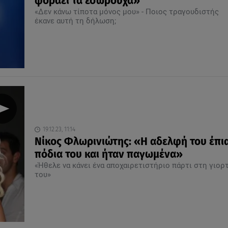
φοράει τα εσώρουχα»
«Δεν κάνω τίποτα μόνος μου» - Ποιος τραγουδιστής
έκανε αυτή τη δήλωση;
19.12.23, 11:14
Νίκος Φλωρινιώτης: «Η αδελφή του έπι
πόδια του και ήταν παγωμένα»
«Ήθελε να κάνει ένα αποχαιρετιστήριο πάρτι στη γιορ
του»