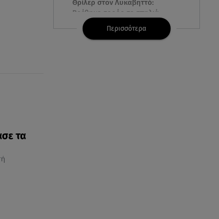
Θρίλερ στον Λυκαβηττό:
Βρέθηκε σορός σε σπηλιά -
Φωτογραφίες από το σημείο
Περισσότερα
08.08.26 , 13:11
ΑΜΜΟΣ - Η πρώτη ανάγνωση
(αναλόγιο) στο θέατρο Άβατον
08.08.26 , 13:07
Σέρρες: Απόσπαση προσοχής ή
απειρία πίσω από το φονικό
τροχαίο
ασε τα
08.08.26 , 13:06
τή
MG Motor Greece:
«Απογειώνεται» στο Athens
Flying Week 2026
08.08.26 , 12:42
Κρήτη: Η Αστυνομία διαψεύδει