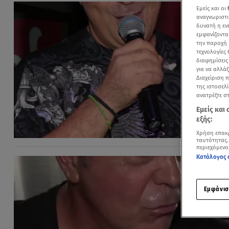
Εμείς και οι
αναγνωριστι
δυνατή η ε
εμφανίζοντα
την παροχή 
τεχνολογίες
διαφημίσεις
για να αλλά
Διαχείριση 
της ιστοσελί
ανατρέξτε σ
Εμείς και
εξής:
Χρήση επακ
ταυτότητας.
περιεχόμενο
Κατάλογος 
Εμφάνισ