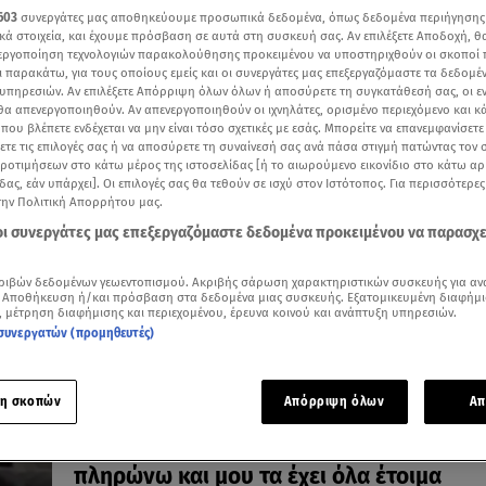
603
συνεργάτες μας αποθηκεύουμε προσωπικά δεδομένα, όπως δεδομένα περιήγησης
κά στοιχεία, και έχουμε πρόσβαση σε αυτά στη συσκευή σας. Αν επιλέξετε Αποδοχή, θ
νεργοποίηση τεχνολογιών παρακολούθησης προκειμένου να υποστηριχθούν οι σκοποί
ι παρακάτω, για τους οποίους εμείς και οι συνεργάτες μας επεξεργαζόμαστε τα δεδομέ
υπηρεσιών. Αν επιλέξετε Απόρριψη όλων όλων ή αποσύρετε τη συγκατάθεσή σας, οι ε
19.02.25, 17:02
 θα απενεργοποιηθούν. Αν απενεργοποιηθούν οι ιχνηλάτες, ορισμένο περιεχόμενο και κά
Συνέλαβαν γνωστό Έλληνα τραγουδιστή
 που βλέπετε ενδέχεται να μην είναι τόσο σχετικές με εσάς. Μπορείτε να επανεμφανίσετ
εμφάνισή του στην Αλβανία
ξετε τις επιλογές σας ή να αποσύρετε τη συναίνεσή σας ανά πάσα στιγμή πατώντας τον
προτιμήσεων στο κάτω μέρος της ιστοσελίδας [ή το αιωρούμενο εικονίδιο στο κάτω α
Πώς τη γλίτωσε η ερμηνεύτρια που τραγουδούσε μαζί
δας, εάν υπάρχει]. Οι επιλογές σας θα τεθούν σε ισχύ στον Ιστότοπος. Για περισσότερε
του;
την Πολιτική Απορρήτου μας.
 οι συνεργάτες μας επεξεργαζόμαστε δεδομένα προκειμένου να παρασχ
ριβών δεδομένων γεωεντοπισμού. Ακριβής σάρωση χαρακτηριστικών συσκευής για αν
 Αποθήκευση ή/και πρόσβαση στα δεδομένα μιας συσκευής. Εξατομικευμένη διαφήμι
, μέτρηση διαφήμισης και περιεχομένου, έρευνα κοινού και ανάπτυξη υπηρεσιών.
συνεργατών (προμηθευτές)
η σκοπών
Απόρριψη όλων
Απ
03.10.24, 11:04
Γνωστός τραγουδιστής: Τη γυναίκα μου 
πληρώνω και μου τα έχει όλα έτοιμα