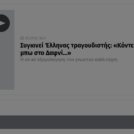
05.09.18, 18:47
Συγκινεί Έλληνας τραγουδιστής: «Κόντ
μπω στο Δαφνί...»
Η on air εξομολόγηση του γνωστού καλλιτέχνη