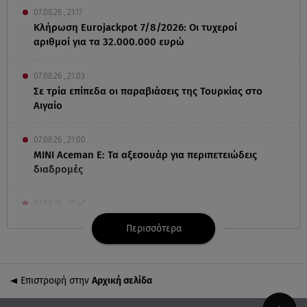
07.08.26 , 21:17
Κλήρωση Eurojackpot 7/8/2026: Οι τυχεροί
αριθμοί για τα 32.000.000 ευρώ
07.08.26 , 21:03
Σε τρία επίπεδα οι παραβιάσεις της Τουρκίας στο
Αιγαίο
07.08.26 , 21:00
MINI Aceman E: Τα αξεσουάρ για περιπετειώδεις
διαδρομές
07.08.26 , 20:47
Χανιά: Νεκρή βρέθηκε αγνοούμενη - Ξέφυγε από
Περισσότερα
αστυνομικούς που την εντόπισαν
07.08.26 , 20:18
Επιστροφή στην
Αρχική σελίδα
Μυστράς: Κρίσιμος για το κατηγορητήριο ο χρόνος
θανάτου του 90χρονου