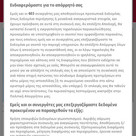
Ενδιαφερόμαστε για το απόρρητό σας
Εμείς και οι
603
συνεργάτες μας αποθηκεύουμε προσωπικά δεδομένα,
όπως δεδομένα περιήγησης ή μοναδικά αναγνωριστικά στοιχεία, και
έχουμε πρόσβαση σε αυτά στη συσκευή σας. Αν επιλέξετε Αποδοχή, θα
καταστεί δυνατή η ενεργοποίηση τεχνολογιών παρακολούθησης
προκειμένου να υποστηριχθούν οι σκοποί που εμφανίζονται παρακάτω,
για τους οποίους εμείς και οι συνεργάτες μας επεξεργαζόμαστε τα
δεδομένα με σκοπό την παροχή υπηρεσιών. Αν επιλέξετε Απόρριψη όλων
όλων ή αποσύρετε τη συγκατάθεσή σας, οι εν λόγω τεχνολογίες θα
απενεργοποιηθούν. Αν απενεργοποιηθούν οι ιχνηλάτες, ορισμένο
περιεχόμενο και κάποιες από τις διαφημίσεις που βλέπετε ενδέχεται να
μην είναι τόσο σχετικές με εσάς. Μπορείτε να επανεμφανίσετε αυτό το
μενού για να αλλάξετε τις επιλογές σας ή να αποσύρετε τη συναίνεσή σας
ανά πάσα στιγμή πατώντας τον σύνδεσμο Διαχείριση προτιμήσεων στο
κάτω μέρος της ιστοσελίδας [ή το αιωρούμενο εικονίδιο στο κάτω
αριστερό μέρος της ιστοσελίδας, εάν υπάρχει]. Οι επιλογές σας θα τεθούν
σε ισχύ στον Ιστότοπος. Για περισσότερες λεπτομέρειες ανατρέξτε στην
Πολιτική Απορρήτου μας.
Εμείς και οι συνεργάτες μας επεξεργαζόμαστε δεδομένα
08.05.26, 11:44
προκειμένου να παρασχεθούν τα εξής:
VW: Ανεβάζει την εγγύηση στα 10 χρόνια
Χρήση επακριβών δεδομένων γεωεντοπισμού. Ακριβής σάρωση
χαρακτηριστικών συσκευής για αναγνώριση ταυτότητας. Αποθήκευση ή/
και πρόσβαση στα δεδομένα μιας συσκευής. Εξατομικευμένη διαφήμιση
και περιεχόμενο, μέτρηση διαφήμισης και περιεχομένου, έρευνα κοινού
και ανάπτυξη υπηρεσιών.