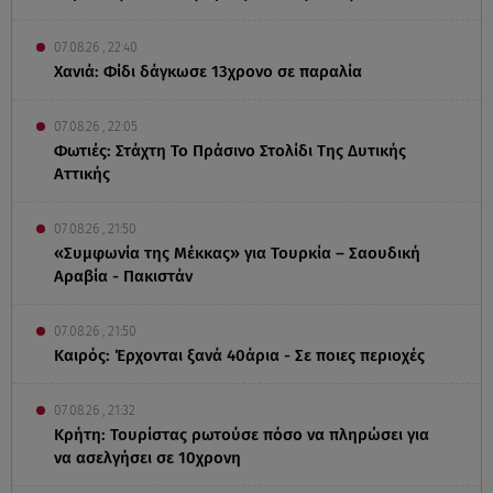
07.08.26 , 22:40
Χανιά: Φίδι δάγκωσε 13χρονο σε παραλία
07.08.26 , 22:05
Φωτιές: Στάχτη Το Πράσινο Στολίδι Της Δυτικής
Αττικής
07.08.26 , 21:50
«Συμφωνία της Μέκκας» για Τουρκία – Σαουδική
Αραβία - Πακιστάν
07.08.26 , 21:50
Καιρός: Έρχονται ξανά 40άρια - Σε ποιες περιοχές
07.08.26 , 21:32
Κρήτη: Τουρίστας ρωτούσε πόσο να πληρώσει για
να ασελγήσει σε 10χρονη