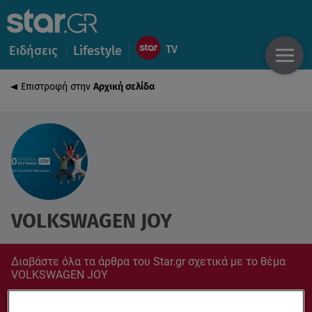
Ειδήσεις
Lifestyle
Επιστροφή στην
Αρχική σελίδα
VOLKSWAGEN JOY
Διαβάστε όλα τα άρθρα του Star.gr σχετικά με το θέμα
VOLKSWAGEN JOY
Συντονίσου στο star.gr για ό,τι σε αφορά.