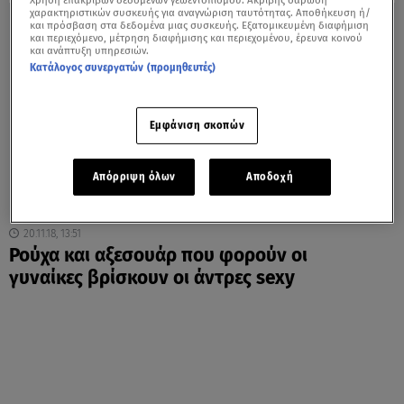
Χρήση επακριβών δεδομένων γεωεντοπισμού. Ακριβής σάρωση
χαρακτηριστικών συσκευής για αναγνώριση ταυτότητας. Αποθήκευση ή/
και πρόσβαση στα δεδομένα μιας συσκευής. Εξατομικευμένη διαφήμιση
και περιεχόμενο, μέτρηση διαφήμισης και περιεχομένου, έρευνα κοινού
και ανάπτυξη υπηρεσιών.
Κατάλογος συνεργατών (προμηθευτές)
Εμφάνιση σκοπών
Απόρριψη όλων
Αποδοχή
20.11.18, 13:51
Ρούχα και αξεσουάρ που φορούν οι
γυναίκες βρίσκουν οι άντρες sexy