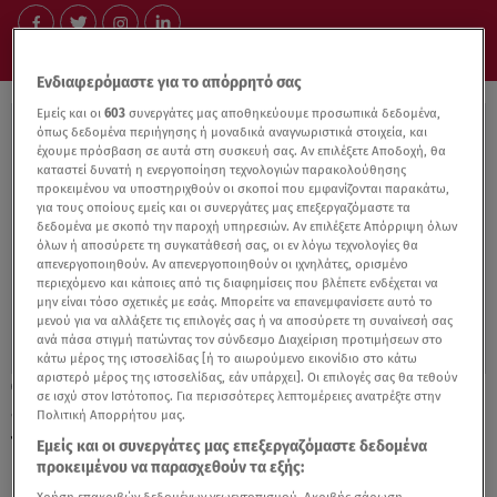
Ενδιαφερόμαστε για το απόρρητό σας
Εμείς και οι
603
συνεργάτες μας αποθηκεύουμε προσωπικά δεδομένα,
όπως δεδομένα περιήγησης ή μοναδικά αναγνωριστικά στοιχεία, και
έχουμε πρόσβαση σε αυτά στη συσκευή σας. Αν επιλέξετε Αποδοχή, θα
καταστεί δυνατή η ενεργοποίηση τεχνολογιών παρακολούθησης
προκειμένου να υποστηριχθούν οι σκοποί που εμφανίζονται παρακάτω,
για τους οποίους εμείς και οι συνεργάτες μας επεξεργαζόμαστε τα
δεδομένα με σκοπό την παροχή υπηρεσιών. Αν επιλέξετε Απόρριψη όλων
όλων ή αποσύρετε τη συγκατάθεσή σας, οι εν λόγω τεχνολογίες θα
απενεργοποιηθούν. Αν απενεργοποιηθούν οι ιχνηλάτες, ορισμένο
περιεχόμενο και κάποιες από τις διαφημίσεις που βλέπετε ενδέχεται να
μην είναι τόσο σχετικές με εσάς. Μπορείτε να επανεμφανίσετε αυτό το
μενού για να αλλάξετε τις επιλογές σας ή να αποσύρετε τη συναίνεσή σας
ανά πάσα στιγμή πατώντας τον σύνδεσμο Διαχείριση προτιμήσεων στο
κάτω μέρος της ιστοσελίδας [ή το αιωρούμενο εικονίδιο στο κάτω
αριστερό μέρος της ιστοσελίδας, εάν υπάρχει]. Οι επιλογές σας θα τεθούν
28.05.19, 11:59
σε ισχύ στον Ιστότοπος. Για περισσότερες λεπτομέρειες ανατρέξτε στην
«Δεν μπορώ να κάνω παιδιά»: Παίκτρια
Πολιτική Απορρήτου μας.
του «My Style Rocks» συγκινεί!
Εμείς και οι συνεργάτες μας επεξεργαζόμαστε δεδομένα
προκειμένου να παρασχεθούν τα εξής: