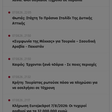
07.08.26 , 22:05
Φωτιές: Στάχτη Το Πράσινο Στολίδι Της Δυτικής
Αττικής
07.08.26 , 21:50
«Συμφωνία της Μέκκας» για Τουρκία – Σαουδική
Αραβία - Πακιστάν
07.08.26 , 21:50
Καιρός: Έρχονται ξανά 40άρια - Σε ποιες περιοχές
07.08.26 , 21:32
Κρήτη: Τουρίστας ρωτούσε πόσο να πληρώσει για
να ασελγήσει σε 10χρονη
07.08.26 , 21:17
Κλήρωση Eurojackpot 7/8/2026: Οι τυχεροί
αριθμοί για τα 32.000.000 ευρώ