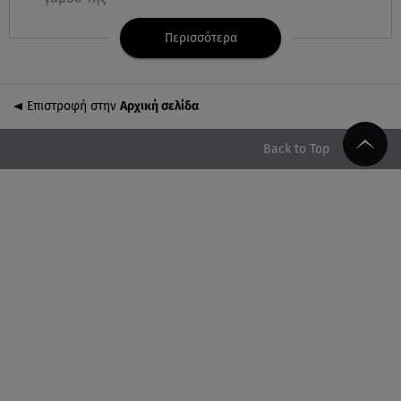
Περισσότερα
09.08.26 , 11:12
Αλέξανδρος Τσουβέλας για Εύα Καρύδη: «Θα το
έκανα 500 φορές»
Επιστροφή στην
Αρχική σελίδα
09.08.26 , 10:46
Μπαμπάς για δεύτερη φορά ο Γιάννης
Back to Top
Κωνσταντέλιας
09.08.26 , 10:43
Αλέξης Γεωργούλης: Η ανάρτηση από την παραλία
και οι κοιλιακοί!
09.08.26 , 10:33
ΕΦΕΤ: Ανακαλείται πασίγνωστη μαρμελάδα
φράουλα
09.08.26 , 10:13
Κορυφώνεται η έξοδος του Αυγούστου -