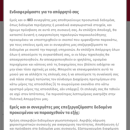
Ενδιαφερόμαστε για το απόρρητό σας
Εμείς και οι
603
συνεργάτες μας αποθηκεύουμε προσωπικά δεδομένα,
όπως δεδομένα περιήγησης ή μοναδικά αναγνωριστικά στοιχεία, και
έχουμε πρόσβαση σε αυτά στη συσκευή σας. Αν επιλέξετε Αποδοχή, θα
καταστεί δυνατή η ενεργοποίηση τεχνολογιών παρακολούθησης
προκειμένου να υποστηριχθούν οι σκοποί που εμφανίζονται παρακάτω,
για τους οποίους εμείς και οι συνεργάτες μας επεξεργαζόμαστε τα
δεδομένα με σκοπό την παροχή υπηρεσιών. Αν επιλέξετε Απόρριψη όλων
όλων ή αποσύρετε τη συγκατάθεσή σας, οι εν λόγω τεχνολογίες θα
απενεργοποιηθούν. Αν απενεργοποιηθούν οι ιχνηλάτες, ορισμένο
περιεχόμενο και κάποιες από τις διαφημίσεις που βλέπετε ενδέχεται να
μην είναι τόσο σχετικές με εσάς. Μπορείτε να επανεμφανίσετε αυτό το
μενού για να αλλάξετε τις επιλογές σας ή να αποσύρετε τη συναίνεσή σας
ανά πάσα στιγμή πατώντας τον σύνδεσμο Διαχείριση προτιμήσεων στο
κάτω μέρος της ιστοσελίδας [ή το αιωρούμενο εικονίδιο στο κάτω
αριστερό μέρος της ιστοσελίδας, εάν υπάρχει]. Οι επιλογές σας θα τεθούν
σε ισχύ στον Ιστότοπος. Για περισσότερες λεπτομέρειες ανατρέξτε στην
Πολιτική Απορρήτου μας.
15.02.17, 18:42
Εμείς και οι συνεργάτες μας επεξεργαζόμαστε δεδομένα
Ένοχη η οδηγός που είχε παρασύρει και
προκειμένου να παρασχεθούν τα εξής:
τραυματίσει θανάσιμα την τροχονόμο στην
Χρήση επακριβών δεδομένων γεωεντοπισμού. Ακριβής σάρωση
Κηφισίας
χαρακτηριστικών συσκευής για αναγνώριση ταυτότητας. Αποθήκευση ή/
και πρόσβαση στα δεδομένα μιας συσκευής. Εξατομικευμένη διαφήμιση