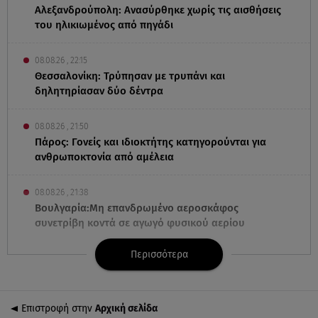
Αλεξανδρούπολη: Ανασύρθηκε χωρίς τις αισθήσεις
του ηλικιωμένος από πηγάδι
08.08.26 , 22:15
Θεσσαλονίκη: Τρύπησαν με τρυπάνι και
δηλητηρίασαν δύο δέντρα
08.08.26 , 21:50
Πάρος: Γονείς και ιδιοκτήτης κατηγορούνται για
ανθρωποκτονία από αμέλεια
08.08.26 , 21:38
Βουλγαρία:Μη επανδρωμένο αεροσκάφος
συνετρίβη κοντά σε αγωγό φυσικού αερίου
Περισσότερα
08.08.26 , 21:32
Φωτιά στην Αττικοβοιωτία: Ενέργεια ίση με έξι
ατομικές βόμβες
Επιστροφή στην
Αρχική σελίδα