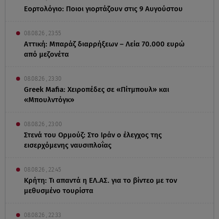
Εορτολόγιο: Ποιοι γιορτάζουν στις 9 Αυγούστου
08.08.26 , 23:55
Αττική: Μπαράζ διαρρήξεων – Λεία 70.000 ευρώ
από μεζονέτα
08.08.26 , 23:30
Greek Mafia: Χειροπέδες σε «Πίτμπουλ» και
«Μπουλντόγκ»
08.08.26 , 23:00
Στενά του Ορμούζ: Στο Ιράν ο έλεγχος της
εισερχόμενης ναυσιπλοΐας
08.08.26 , 22:45
Κρήτη: Τι απαντά η ΕΛ.ΑΣ. για το βίντεο με τον
μεθυσμένο τουρίστα
08.08.26 , 22:33