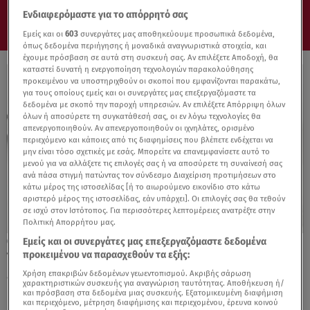
Ενδιαφερόμαστε για το απόρρητό σας
Εμείς και οι
603
συνεργάτες μας αποθηκεύουμε προσωπικά δεδομένα,
όπως δεδομένα περιήγησης ή μοναδικά αναγνωριστικά στοιχεία, και
έχουμε πρόσβαση σε αυτά στη συσκευή σας. Αν επιλέξετε Αποδοχή, θα
καταστεί δυνατή η ενεργοποίηση τεχνολογιών παρακολούθησης
προκειμένου να υποστηριχθούν οι σκοποί που εμφανίζονται παρακάτω,
για τους οποίους εμείς και οι συνεργάτες μας επεξεργαζόμαστε τα
δεδομένα με σκοπό την παροχή υπηρεσιών. Αν επιλέξετε Απόρριψη όλων
όλων ή αποσύρετε τη συγκατάθεσή σας, οι εν λόγω τεχνολογίες θα
απενεργοποιηθούν. Αν απενεργοποιηθούν οι ιχνηλάτες, ορισμένο
περιεχόμενο και κάποιες από τις διαφημίσεις που βλέπετε ενδέχεται να
μην είναι τόσο σχετικές με εσάς. Μπορείτε να επανεμφανίσετε αυτό το
μενού για να αλλάξετε τις επιλογές σας ή να αποσύρετε τη συναίνεσή σας
ανά πάσα στιγμή πατώντας τον σύνδεσμο Διαχείριση προτιμήσεων στο
κάτω μέρος της ιστοσελίδας [ή το αιωρούμενο εικονίδιο στο κάτω
αριστερό μέρος της ιστοσελίδας, εάν υπάρχει]. Οι επιλογές σας θα τεθούν
σε ισχύ στον Ιστότοπος. Για περισσότερες λεπτομέρειες ανατρέξτε στην
Πολιτική Απορρήτου μας.
Εμείς και οι συνεργάτες μας επεξεργαζόμαστε δεδομένα
20.02.25, 17:40
προκειμένου να παρασχεθούν τα εξής:
Τετράγωνο Ερμή-Δία: Τα ζώδια που θα
επηρεαστούν περισσότερο
Χρήση επακριβών δεδομένων γεωεντοπισμού. Ακριβής σάρωση
χαρακτηριστικών συσκευής για αναγνώριση ταυτότητας. Αποθήκευση ή/
και πρόσβαση στα δεδομένα μιας συσκευής. Εξατομικευμένη διαφήμιση
και περιεχόμενο, μέτρηση διαφήμισης και περιεχομένου, έρευνα κοινού