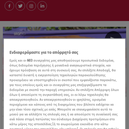
Ενδιαφερόμαστε για το απόρρητό σας
Εμείς και οι
603
συνεργάτες μας αποθηκεύουμε προσωπικά δεδομένα,
όπως δεδομένα περιήγησης ή μοναδικά αναγνωριστικά στοιχεία, και
έχουμε πρόσβαση σε αυτά στη συσκευή σας. Αν επιλέξετε Αποδοχή, θα
καταστεί δυνατή η ενεργοποίηση τεχνολογιών παρακολούθησης
προκειμένου να υποστηριχθούν οι σκοποί που εμφανίζονται παρακάτω,
για τους οποίους εμείς και οι συνεργάτες μας επεξεργαζόμαστε τα
δεδομένα με σκοπό την παροχή υπηρεσιών. Αν επιλέξετε Απόρριψη όλων
όλων ή αποσύρετε τη συγκατάθεσή σας, οι εν λόγω τεχνολογίες θα
απενεργοποιηθούν. Αν απενεργοποιηθούν οι ιχνηλάτες, ορισμένο
01.05.25, 12:08
περιεχόμενο και κάποιες από τις διαφημίσεις που βλέπετε ενδέχεται να
O Xρήστος Μοίρας έδωσε την πιο
μην είναι τόσο σχετικές με εσάς. Μπορείτε να επανεμφανίσετε αυτό το
λαχταριστή συνταγή για την Πρωτομαγιά
μενού για να αλλάξετε τις επιλογές σας ή να αποσύρετε τη συναίνεσή σας
ανά πάσα στιγμή πατώντας τον σύνδεσμο Διαχείριση προτιμήσεων στο
κάτω μέρος της ιστοσελίδας [ή το αιωρούμενο εικονίδιο στο κάτω
αριστερό μέρος της ιστοσελίδας, εάν υπάρχει]. Οι επιλογές σας θα τεθούν