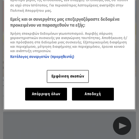
σε ισχύ στον Ιστότοπος. Για περισσότερες λεπτομέρειες ανατρέξτε στην
Πολιτική Απορρήτου μας.
Εμείς και οι συνεργάτες μας επεξεργαζόμαστε δεδομένα
προκειμένου να παρασχεθούν τα εξής:
Χρήση επακριβών δεδομένων γεωεντοπισμού. Ακριβής σάρωση
χαρακτηριστικών συσκευής για αναγνώριση ταυτότητας. Αποθήκευση ή/
και πρόσβαση στα δεδομένα μιας συσκευής. Εξατομικευμένη διαφήμιση
και περιεχόμενο, μέτρηση διαφήμισης και περιεχομένου, έρευνα κοινού
και ανάπτυξη υπηρεσιών.
Κατάλογος συνεργατών (προμηθευτές)
Εμφάνιση σκοπών
24.10.24, 13:22
Τέτοια λαχταριστή τάρτα λεμόνι δεν έχετε
ξαναφάει
Απόρριψη όλων
Αποδοχή