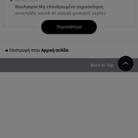
08.08.26 , 21:38
Βουλγαρία:Μη επανδρωμένο αεροσκάφος
συνετρίβη κοντά σε αγωγό φυσικού αερίου
Περισσότερα
08.08.26 , 21:32
Φωτιά στην Αττικοβοιωτία: Ενέργεια ίση με έξι
ατομικές βόμβες
Επιστροφή στην
Αρχική σελίδα
08.08.26 , 21:20
«Ισλαμικό ΝΑΤΟ»: Πώς επηρεάζεται η Ελλάδα από
Back to Top
τη νέα συμμαχία
08.08.26 , 19:19
Τραγωδία στην Πάρο: Νεκρό 4χρονο παιδί σε
πισίνα
08.08.26 , 18:51
BYD: Στην 91η θέση της λίστας Fortune Global 500
για το 2026