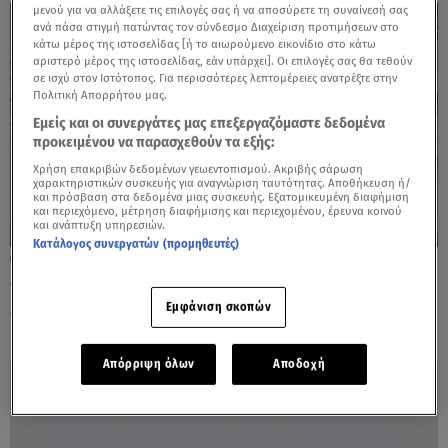
μενού για να αλλάξετε τις επιλογές σας ή να αποσύρετε τη συναίνεσή σας
ανά πάσα στιγμή πατώντας τον σύνδεσμο Διαχείριση προτιμήσεων στο
κάτω μέρος της ιστοσελίδας [ή το αιωρούμενο εικονίδιο στο κάτω
αριστερό μέρος της ιστοσελίδας, εάν υπάρχει]. Οι επιλογές σας θα τεθούν
σε ισχύ στον Ιστότοπος. Για περισσότερες λεπτομέρειες ανατρέξτε στην
Πολιτική Απορρήτου μας.
Εμείς και οι συνεργάτες μας επεξεργαζόμαστε δεδομένα
προκειμένου να παρασχεθούν τα εξής:
Χρήση επακριβών δεδομένων γεωεντοπισμού. Ακριβής σάρωση
χαρακτηριστικών συσκευής για αναγνώριση ταυτότητας. Αποθήκευση ή/
και πρόσβαση στα δεδομένα μιας συσκευής. Εξατομικευμένη διαφήμιση
και περιεχόμενο, μέτρηση διαφήμισης και περιεχομένου, έρευνα κοινού
και ανάπτυξη υπηρεσιών.
Κατάλογος συνεργατών (προμηθευτές)
21.05.25, 12:17
«Αν με βρουν θα με σκοτώσουν»:
Μυστήριο με την εξαφάνιση 30χρονης
Εμφάνιση σκοπών
Απόρριψη όλων
Αποδοχή