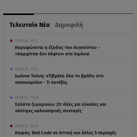
Τελευταία Νέα
Δημοφιλή
09.08.26 , 10:13
Κορυφώνεται η έξοδος του Αυγούστου -
«Καρφίτσα δεν πέφτει» στα λιμάνια
09.08.26 , 10:10
Ιωάννα Τούνη: «Έβγαλα όλο το βράδυ στο
νοσοκομείο» - Τι συνέβη;
09.08.26 , 10:00
Σαλάτα ζυμαρικών: 20 ιδέες για εύκολες και
νόστιμες καλοκαιρινές συνταγές
09.08.26 , 09:49
Καιρός: Red Code σε Αττική και άλλες 5 περιοχές