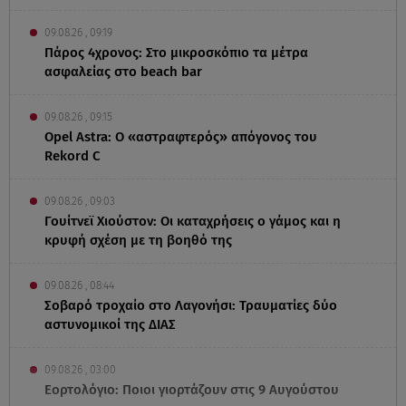
09.08.26 , 09:19
Πάρος 4χρονος: Στο μικροσκόπιο τα μέτρα
ασφαλείας στο beach bar
09.08.26 , 09:15
Opel Astra: Ο «αστραφτερός» απόγονος του
Rekord C
09.08.26 , 09:03
Γουίτνεϊ Χιούστον: Οι καταχρήσεις ο γάμος και η
κρυφή σχέση με τη βοηθό της
09.08.26 , 08:44
Σοβαρό τροχαίο στο Λαγονήσι: Τραυματίες δύο
αστυνομικοί της ΔΙΑΣ
09.08.26 , 03:00
Εορτολόγιο: Ποιοι γιορτάζουν στις 9 Αυγούστου