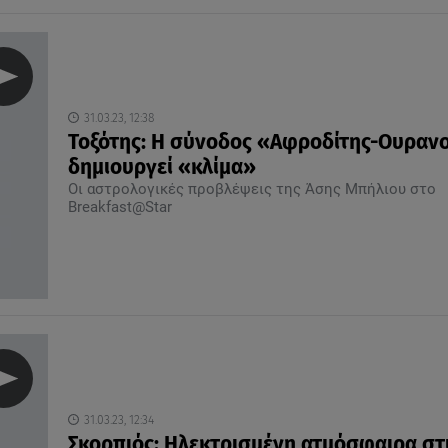
31.03.23, 12:38
Τοξότης: Η σύνοδος «Αφροδίτης-Ουραν
δημιουργεί «κλίμα»
Οι αστρολογικές προβλέψεις της Άσης Μπήλιου στο
Breakfast@Star
31.03.23, 12:34
Σκορπιός: Ηλεκτρισμένη ατμόσφαιρα στ