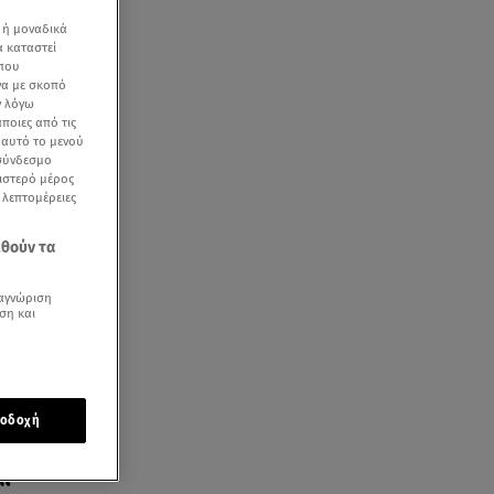
 ή μοναδικά
α καταστεί
 που
να με σκοπό
ν λόγω
ποιες από τις
ε αυτό το μενού
 σύνδεσμο
ριστερό μέρος
ς λεπτομέρειες
εθούν τα
αγνώριση
ση και
οδοχή
ι