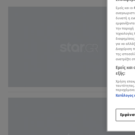
Εμείς και οι
αναγνωριστι
δυνατή η ε
εμφανίζοντα
την παροχή 
τεχνολογίες
διαφημίσεις
για να αλλά
Διαχείριση 
της ιστοσελί
ανατρέξτε σ
Εμείς και
εξής:
Χρήση επακ
ταυτότητας.
περιεχόμενο
Κατάλογος 
Εμφάνισ