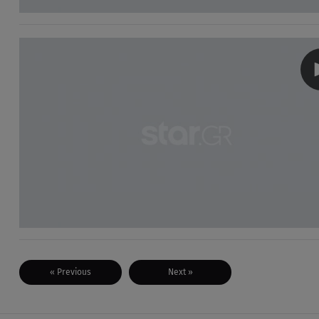
« Previous
Next »