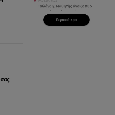
07.08.26 , 11:02
Ταϊλάνδη: Μαθητής άνοιξε πυρ
σε σχολείο - Αναφορές για
νεκρούς
Περισσότερα
07.08.26 , 10:50
Μαρία Μενούνος: Τα
στιγμιότυπα με ελληνικό άρωμα
και ο απολογισμός
07.08.26 , 10:24
Σέρρες: Νεκροί μητέρα και γιος
σε τροχαίο - Βίντεο
ντοκούμεντο
 σας
07.08.26 , 10:17
Έξαλλη με θαμώνα η Ιουλία
Καλλιμάνη: «Εσένα σ’ αρέσει
αυτό;»