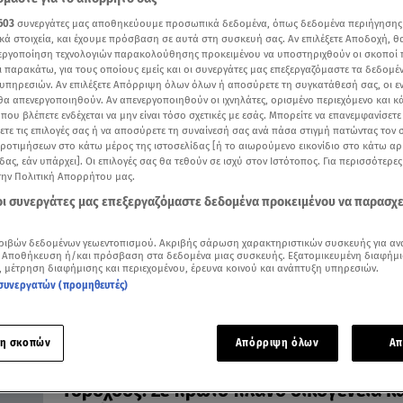
603
συνεργάτες μας αποθηκεύουμε προσωπικά δεδομένα, όπως δεδομένα περιήγησης
κά στοιχεία, και έχουμε πρόσβαση σε αυτά στη συσκευή σας. Αν επιλέξετε Αποδοχή, θ
νεργοποίηση τεχνολογιών παρακολούθησης προκειμένου να υποστηριχθούν οι σκοποί
ι παρακάτω, για τους οποίους εμείς και οι συνεργάτες μας επεξεργαζόμαστε τα δεδομέ
υπηρεσιών. Αν επιλέξετε Απόρριψη όλων όλων ή αποσύρετε τη συγκατάθεσή σας, οι ε
31.03.23, 12:51
 θα απενεργοποιηθούν. Αν απενεργοποιηθούν οι ιχνηλάτες, ορισμένο περιεχόμενο και κά
Ιχθύες: Οι καθημερινές επαφές φέρνουν
 που βλέπετε ενδέχεται να μην είναι τόσο σχετικές με εσάς. Μπορείτε να επανεμφανίσετ
ξετε τις επιλογές σας ή να αποσύρετε τη συναίνεσή σας ανά πάσα στιγμή πατώντας τον
απρόοπτα
προτιμήσεων στο κάτω μέρος της ιστοσελίδας [ή το αιωρούμενο εικονίδιο στο κάτω α
Οι αστρολογικές προβλέψεις της Άσης Μπήλιου στο
δας, εάν υπάρχει]. Οι επιλογές σας θα τεθούν σε ισχύ στον Ιστότοπος. Για περισσότερε
Breakfast@Star
την Πολιτική Απορρήτου μας.
 οι συνεργάτες μας επεξεργαζόμαστε δεδομένα προκειμένου να παρασχ
ριβών δεδομένων γεωεντοπισμού. Ακριβής σάρωση χαρακτηριστικών συσκευής για αν
 Αποθήκευση ή/και πρόσβαση στα δεδομένα μιας συσκευής. Εξατομικευμένη διαφήμι
, μέτρηση διαφήμισης και περιεχομένου, έρευνα κοινού και ανάπτυξη υπηρεσιών.
συνεργατών (προμηθευτές)
η σκοπών
Απόρριψη όλων
Απ
31.03.23, 12:45
Υδροχόος: Σε πρώτο πλάνο οικογένεια κα