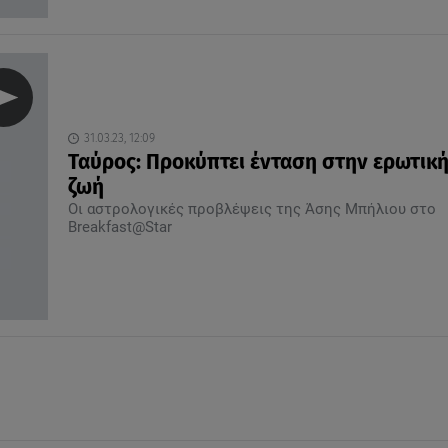
31.03.23, 12:09
Ταύρος: Προκύπτει ένταση στην ερωτική
ζωή
Οι αστρολογικές προβλέψεις της Άσης Μπήλιου στο
Breakfast@Star