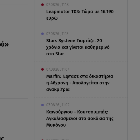
07.08.26 , 11:18
Leapmotor T03: Τώρα με 16.190
ευρώ
07.08.26 , 11:13
Stars System: Γιορτάζει 20
ού»
χρόνια και γίνεται καθημερινό
στο Star
07.08.26 , 11:07
Marfin: Έφτασε στα δικαστήρια
η 46χρονη - Απολογείται στην
ανακρίτρια
07.08.26 , 11:02
Καινούργιου - Κουτσουμπής:
Αγκαλιασμένοι στα σοκάκια της
Μυκόνου
ις