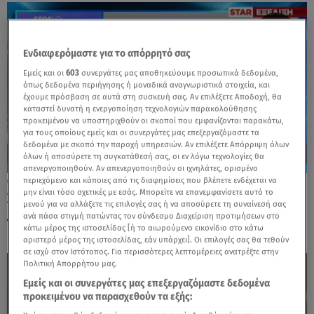
Ενδιαφερόμαστε για το απόρρητό σας
Εμείς και οι
603
συνεργάτες μας αποθηκεύουμε προσωπικά δεδομένα,
όπως δεδομένα περιήγησης ή μοναδικά αναγνωριστικά στοιχεία, και
έχουμε πρόσβαση σε αυτά στη συσκευή σας. Αν επιλέξετε Αποδοχή, θα
καταστεί δυνατή η ενεργοποίηση τεχνολογιών παρακολούθησης
προκειμένου να υποστηριχθούν οι σκοποί που εμφανίζονται παρακάτω,
για τους οποίους εμείς και οι συνεργάτες μας επεξεργαζόμαστε τα
δεδομένα με σκοπό την παροχή υπηρεσιών. Αν επιλέξετε Απόρριψη όλων
όλων ή αποσύρετε τη συγκατάθεσή σας, οι εν λόγω τεχνολογίες θα
απενεργοποιηθούν. Αν απενεργοποιηθούν οι ιχνηλάτες, ορισμένο
περιεχόμενο και κάποιες από τις διαφημίσεις που βλέπετε ενδέχεται να
05.02.26, 13:36
μην είναι τόσο σχετικές με εσάς. Μπορείτε να επανεμφανίσετε αυτό το
Συνελήφθη στέλεχος των Ενόπλων
μενού για να αλλάξετε τις επιλογές σας ή να αποσύρετε τη συναίνεσή σας
Δυνάμεων: Κατηγορείται για κατασκοπεία
ανά πάσα στιγμή πατώντας τον σύνδεσμο Διαχείριση προτιμήσεων στο
κάτω μέρος της ιστοσελίδας [ή το αιωρούμενο εικονίδιο στο κάτω
αριστερό μέρος της ιστοσελίδας, εάν υπάρχει]. Οι επιλογές σας θα τεθούν
σε ισχύ στον Ιστότοπος. Για περισσότερες λεπτομέρειες ανατρέξτε στην
Πολιτική Απορρήτου μας.
Εμείς και οι συνεργάτες μας επεξεργαζόμαστε δεδομένα
προκειμένου να παρασχεθούν τα εξής: