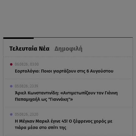
Τελευταία Νέα
Δημοφιλή
06.08.26 , 03:00
Εορτολόγιο: Ποιοι γιορτάζουν στις 6 Αυγούστου
05.08.26 , 23:39
Άριελ Κωνσταντινίδη: «Αντιμετωπίζουν τον Γιάννη
Παπαμιχαήλ ως "Γιαννάκη"»
05.08.26 , 23:20
Η Μέγκαν Μαρκλ έγινε 45! Ο ξέφρενος χορός με
τιάρα μέσα στο σπίτι της