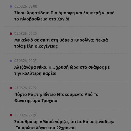
05.08.26 , 23:00
Σίσσυ Χρηστίδου: Πιο όμορφη και λαμπερή κι από
το ηλιοβασίλεμα στα Χανιά!
05.08.26 , 22:36
Μακελειό σε σπίτι στη Βόρεια Καρολίνα: Νεκρά
τρία μέλη οικογένειας
05.08.26 , 22:35
Αλεξάνδρα Νίκα: Η... χρυσή ώρα στο σκάφος με
την καλύτερη παρέα!
05.08.26 , 22:27
Πόρτο Ράφτη: Bίντεο Ντοκουμέντο Από Το
Θανατηφόρο Τροχαίο
05.08.26 , 22:19
Σαμοθράκη: «Μαμά νόμιζες ότι δε θα σε ξαναδώ;»
-Τα πρώτα λόγια του 22χρονου