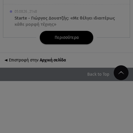
05.08.26 , 21:48
Starte - Γιώργος Δουατζής: «Με θέλγει ιδιαιτέρως
κάθε μορφή τέχνης»
Περισσότερα
05.08.26 , 21:41
«Στην κόψη του ξυραφιού» οι συνομιλίες ΗΠΑ –
Ιράν
Επιστροφή στην
Αρχική σελίδα
05.08.26 , 21:22
Ευρυδίκη Βαλαβάνη για Γρηγόρη Μόργκαν:
Back to Top
«Oνειρευόμουν έναν άντρα σαν εσένα»
05.08.26 , 20:51
Με γαλλικό... κλειδί η ηλεκτρική διασύνδεση
Ελλάδας – Κύπρου (GSI)
05.08.26 , 20:42
Δέσποινα Μοιραράκη: Οι ξέγνοιαστες στιγμές της