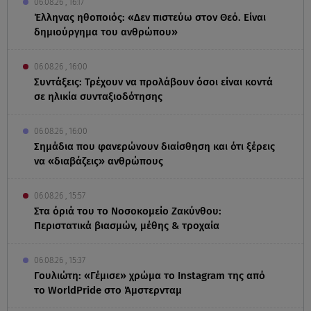
06.08.26 , 16:17
Έλληνας ηθοποιός: «Δεν πιστεύω στον Θεό. Είναι
δημιούργημα του ανθρώπου»
06.08.26 , 16:00
Συντάξεις: Τρέχουν να προλάβουν όσοι είναι κοντά
σε ηλικία συνταξιοδότησης
06.08.26 , 16:00
Σημάδια που φανερώνουν διαίσθηση και ότι ξέρεις
να «διαβάζεις» ανθρώπους
06.08.26 , 15:57
Στα όριά του το Νοσοκομείο Ζακύνθου:
Περιστατικά βιασμών, μέθης & τροχαία
06.08.26 , 15:37
Γουλιώτη: «Γέμισε» χρώμα το Instagram της από
το WorldPride στο Άμστερνταμ