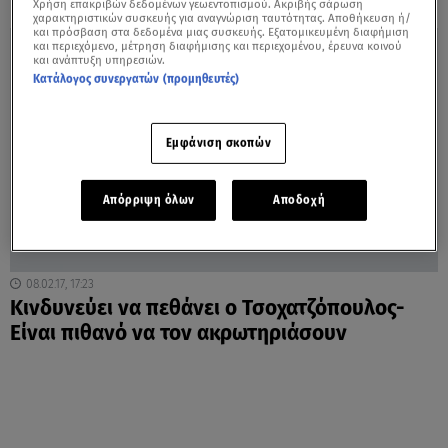
Χρήση επακριβών δεδομένων γεωεντοπισμού. Ακριβής σάρωση
χαρακτηριστικών συσκευής για αναγνώριση ταυτότητας. Αποθήκευση ή/
και πρόσβαση στα δεδομένα μιας συσκευής. Εξατομικευμένη διαφήμιση
και περιεχόμενο, μέτρηση διαφήμισης και περιεχομένου, έρευνα κοινού
και ανάπτυξη υπηρεσιών.
Κατάλογος συνεργατών (προμηθευτές)
Εμφάνιση σκοπών
Απόρριψη όλων
Αποδοχή
08.02.17, 17:23
Κινδυνεύει να πεθάνει ο Τσοχατζόπουλος-
Είναι πιθανό να τον ακρωτηριάσουν