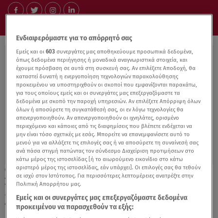
Ενδιαφερόμαστε για το απόρρητό σας
Εμείς και οι
603
συνεργάτες μας αποθηκεύουμε προσωπικά δεδομένα,
όπως δεδομένα περιήγησης ή μοναδικά αναγνωριστικά στοιχεία, και
έχουμε πρόσβαση σε αυτά στη συσκευή σας. Αν επιλέξετε Αποδοχή, θα
καταστεί δυνατή η ενεργοποίηση τεχνολογιών παρακολούθησης
προκειμένου να υποστηριχθούν οι σκοποί που εμφανίζονται παρακάτω,
για τους οποίους εμείς και οι συνεργάτες μας επεξεργαζόμαστε τα
δεδομένα με σκοπό την παροχή υπηρεσιών. Αν επιλέξετε Απόρριψη όλων
όλων ή αποσύρετε τη συγκατάθεσή σας, οι εν λόγω τεχνολογίες θα
απενεργοποιηθούν. Αν απενεργοποιηθούν οι ιχνηλάτες, ορισμένο
περιεχόμενο και κάποιες από τις διαφημίσεις που βλέπετε ενδέχεται να
μην είναι τόσο σχετικές με εσάς. Μπορείτε να επανεμφανίσετε αυτό το
μενού για να αλλάξετε τις επιλογές σας ή να αποσύρετε τη συναίνεσή σας
ανά πάσα στιγμή πατώντας τον σύνδεσμο Διαχείριση προτιμήσεων στο
κάτω μέρος της ιστοσελίδας [ή το αιωρούμενο εικονίδιο στο κάτω
αριστερό μέρος της ιστοσελίδας, εάν υπάρχει]. Οι επιλογές σας θα τεθούν
15.03.17, 11:08
σε ισχύ στον Ιστότοπος. Για περισσότερες λεπτομέρειες ανατρέξτε στην
ΣΟΚ στην Καλαμάτα: Στο νοσοκομείο
Πολιτική Απορρήτου μας.
49χρονη-Της επιτέθηκαν σκυλιά ενώ
Εμείς και οι συνεργάτες μας επεξεργαζόμαστε δεδομένα
περπατούσε στο πεζοδρόμιο
προκειμένου να παρασχεθούν τα εξής: