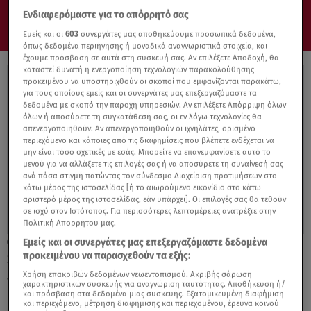
Ενδιαφερόμαστε για το απόρρητό σας
Εμείς και οι
603
συνεργάτες μας αποθηκεύουμε προσωπικά δεδομένα,
όπως δεδομένα περιήγησης ή μοναδικά αναγνωριστικά στοιχεία, και
έχουμε πρόσβαση σε αυτά στη συσκευή σας. Αν επιλέξετε Αποδοχή, θα
καταστεί δυνατή η ενεργοποίηση τεχνολογιών παρακολούθησης
προκειμένου να υποστηριχθούν οι σκοποί που εμφανίζονται παρακάτω,
για τους οποίους εμείς και οι συνεργάτες μας επεξεργαζόμαστε τα
δεδομένα με σκοπό την παροχή υπηρεσιών. Αν επιλέξετε Απόρριψη όλων
όλων ή αποσύρετε τη συγκατάθεσή σας, οι εν λόγω τεχνολογίες θα
απενεργοποιηθούν. Αν απενεργοποιηθούν οι ιχνηλάτες, ορισμένο
περιεχόμενο και κάποιες από τις διαφημίσεις που βλέπετε ενδέχεται να
μην είναι τόσο σχετικές με εσάς. Μπορείτε να επανεμφανίσετε αυτό το
μενού για να αλλάξετε τις επιλογές σας ή να αποσύρετε τη συναίνεσή σας
ανά πάσα στιγμή πατώντας τον σύνδεσμο Διαχείριση προτιμήσεων στο
κάτω μέρος της ιστοσελίδας [ή το αιωρούμενο εικονίδιο στο κάτω
αριστερό μέρος της ιστοσελίδας, εάν υπάρχει]. Οι επιλογές σας θα τεθούν
σε ισχύ στον Ιστότοπος. Για περισσότερες λεπτομέρειες ανατρέξτε στην
Πολιτική Απορρήτου μας.
Εμείς και οι συνεργάτες μας επεξεργαζόμαστε δεδομένα
25.01.22, 09:00
προκειμένου να παρασχεθούν τα εξής:
Stellantis: Θα «ρίξει» 30 δισεκατομμύρια
ευρώ στην ηλεκτροκίνηση
Χρήση επακριβών δεδομένων γεωεντοπισμού. Ακριβής σάρωση
χαρακτηριστικών συσκευής για αναγνώριση ταυτότητας. Αποθήκευση ή/
και πρόσβαση στα δεδομένα μιας συσκευής. Εξατομικευμένη διαφήμιση
και περιεχόμενο, μέτρηση διαφήμισης και περιεχομένου, έρευνα κοινού