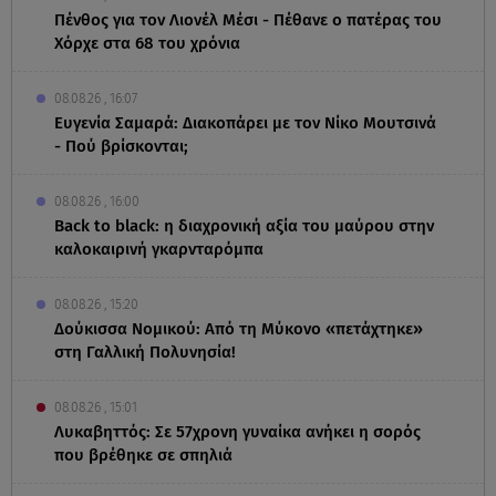
Πένθος για τον Λιονέλ Μέσι - Πέθανε ο πατέρας του
Χόρχε στα 68 του χρόνια
08.08.26 , 16:07
Ευγενία Σαμαρά: Διακοπάρει με τον Νίκο Μουτσινά
- Πού βρίσκονται;
08.08.26 , 16:00
Back to black: η διαχρονική αξία του μαύρου στην
καλοκαιρινή γκαρνταρόμπα
08.08.26 , 15:20
Δούκισσα Νομικού: Από τη Μύκονο «πετάχτηκε»
στη Γαλλική Πολυνησία!
08.08.26 , 15:01
Λυκαβηττός: Σε 57χρονη γυναίκα ανήκει η σορός
που βρέθηκε σε σπηλιά