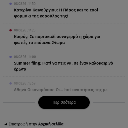
08.08.26 , 14:50
Κατερίνα Καινούργιου: Η Πάρος και το cool
φορμάκι της κορούλας της!
08.08.26 , 14:25
Καιρός: Σε πορτοκαλί συναγερμό η χώρα για
φωτιές τα επόμενα 24ωρα
08.08.26 , 14:00
Summer fling: Γιατί να πεις ναι σε έναν καλοκαιρινό
έρωτα
08.08.26 , 13:59
Αθηνά Οικονομάκου: Οι... hot αναρτήσεις της με
animal print μπικίνι!
Περισσότερα
08.08.26 , 13:49
Πάνω από 56.000 επιβάτες αναχώρησαν σήμερα
από τα λιμάνια της Αττικής
Επιστροφή στην
Αρχική σελίδα