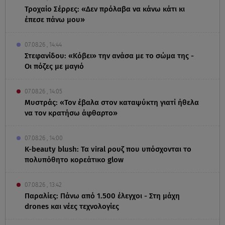
Τροχαίο Σέρρες: «Δεν πρόλαβα να κάνω κάτι κι
έπεσε πάνω μου»
07.08.26 , 14:44
Στεφανίδου: «Κόβει» την ανάσα με το σώμα της -
Οι πόζες με μαγιό
07.08.26 , 14:05
Μυστράς: «Τον έβαλα στον καταψύκτη γιατί ήθελα
να τον κρατήσω άφθαρτο»
07.08.26 , 14:00
K-beauty blush: Τα viral ρουζ που υπόσχονται το
πολυπόθητο κορεάτικο glow
07.08.26 , 13:42
Παραλίες: Πάνω από 1.500 έλεγχοι - Στη μάχη
drones και νέες τεχνολογίες