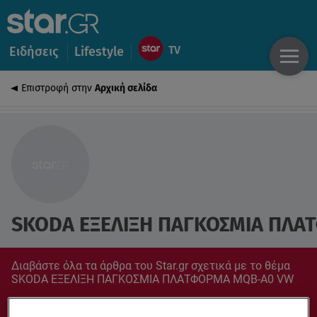
Ειδήσεις
Lifestyle
Επιστροφή στην
Αρχική σελίδα
SKODA ΕΞΕΛΙΞΗ ΠΑΓΚΟΣΜΙΑ ΠΛ
Διαβάστε όλα τα άρθρα του Star.gr σχετικά με το θέμα
SKODA ΕΞΕΛΙΞΗ ΠΑΓΚΟΣΜΙΑ ΠΛΑΤΦΟΡΜΑ MQB-A0 VW
Συντονίσου στο star.gr για ό,τι σε αφορά.