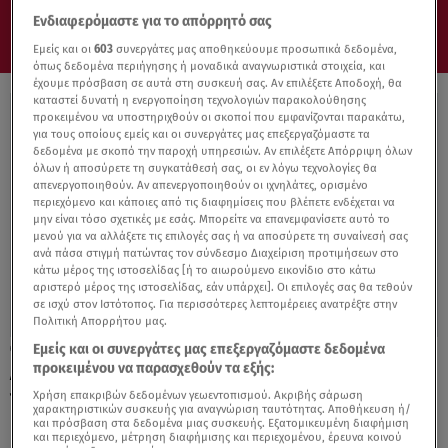
Ενδιαφερόμαστε για το απόρρητό σας
Εμείς και οι
603
συνεργάτες μας αποθηκεύουμε προσωπικά δεδομένα,
όπως δεδομένα περιήγησης ή μοναδικά αναγνωριστικά στοιχεία, και
έχουμε πρόσβαση σε αυτά στη συσκευή σας. Αν επιλέξετε Αποδοχή, θα
καταστεί δυνατή η ενεργοποίηση τεχνολογιών παρακολούθησης
προκειμένου να υποστηριχθούν οι σκοποί που εμφανίζονται παρακάτω,
για τους οποίους εμείς και οι συνεργάτες μας επεξεργαζόμαστε τα
δεδομένα με σκοπό την παροχή υπηρεσιών. Αν επιλέξετε Απόρριψη όλων
όλων ή αποσύρετε τη συγκατάθεσή σας, οι εν λόγω τεχνολογίες θα
απενεργοποιηθούν. Αν απενεργοποιηθούν οι ιχνηλάτες, ορισμένο
περιεχόμενο και κάποιες από τις διαφημίσεις που βλέπετε ενδέχεται να
μην είναι τόσο σχετικές με εσάς. Μπορείτε να επανεμφανίσετε αυτό το
μενού για να αλλάξετε τις επιλογές σας ή να αποσύρετε τη συναίνεσή σας
ανά πάσα στιγμή πατώντας τον σύνδεσμο Διαχείριση προτιμήσεων στο
κάτω μέρος της ιστοσελίδας [ή το αιωρούμενο εικονίδιο στο κάτω
αριστερό μέρος της ιστοσελίδας, εάν υπάρχει]. Οι επιλογές σας θα τεθούν
σε ισχύ στον Ιστότοπος. Για περισσότερες λεπτομέρειες ανατρέξτε στην
Πολιτική Απορρήτου μας.
Εμείς και οι συνεργάτες μας επεξεργαζόμαστε δεδομένα
20.10.21, 12:37
προκειμένου να παρασχεθούν τα εξής:
Αποκάλυψη: Η Skoda ετοιμάζει κάτι νέο για
την «μαμά» VW
Χρήση επακριβών δεδομένων γεωεντοπισμού. Ακριβής σάρωση
χαρακτηριστικών συσκευής για αναγνώριση ταυτότητας. Αποθήκευση ή/
και πρόσβαση στα δεδομένα μιας συσκευής. Εξατομικευμένη διαφήμιση
και περιεχόμενο, μέτρηση διαφήμισης και περιεχομένου, έρευνα κοινού