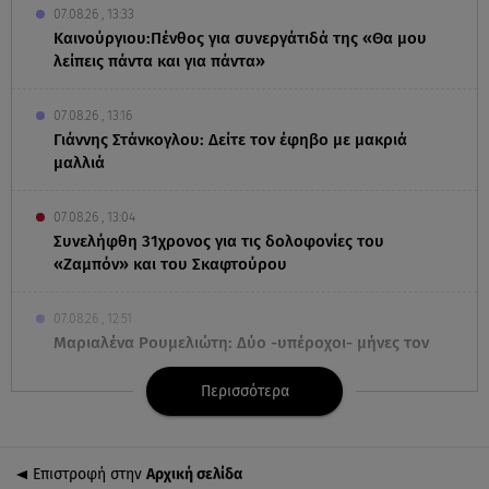
07.08.26 , 13:33
Καινούργιου:Πένθος για συνεργάτιδά της «Θα μου
λείπεις πάντα και για πάντα»
07.08.26 , 13:16
Γιάννης Στάνκογλου: Δείτε τον έφηβο με μακριά
μαλλιά
07.08.26 , 13:04
Συνελήφθη 31χρονος για τις δολοφονίες του
«Ζαμπόν» και του Σκαφτούρου
07.08.26 , 12:51
Μαριαλένα Ρουμελιώτη: Δύο -υπέροχοι- μήνες τον
γιο της
Περισσότερα
07.08.26 , 12:35
Τουρισμός για όλους: Συνεχίζονται οι αιτήσεις –
Ποιοι κάνουν σήμερα
Επιστροφή στην
Αρχική σελίδα