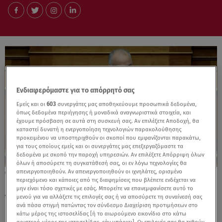
Ενδιαφερόμαστε για το απόρρητό σας
Εμείς και οι
603
συνεργάτες μας αποθηκεύουμε προσωπικά δεδομένα,
όπως δεδομένα περιήγησης ή μοναδικά αναγνωριστικά στοιχεία, και
έχουμε πρόσβαση σε αυτά στη συσκευή σας. Αν επιλέξετε Αποδοχή, θα
καταστεί δυνατή η ενεργοποίηση τεχνολογιών παρακολούθησης
προκειμένου να υποστηριχθούν οι σκοποί που εμφανίζονται παρακάτω,
για τους οποίους εμείς και οι συνεργάτες μας επεξεργαζόμαστε τα
δεδομένα με σκοπό την παροχή υπηρεσιών. Αν επιλέξετε Απόρριψη όλων
όλων ή αποσύρετε τη συγκατάθεσή σας, οι εν λόγω τεχνολογίες θα
απενεργοποιηθούν. Αν απενεργοποιηθούν οι ιχνηλάτες, ορισμένο
15.06.24, 17:17
περιεχόμενο και κάποιες από τις διαφημίσεις που βλέπετε ενδέχεται να
Γιάννης Σαρίδης: Πέθανε στα 58 του ο
μην είναι τόσο σχετικές με εσάς. Μπορείτε να επανεμφανίσετε αυτό το
πρώην βουλευτής
μενού για να αλλάξετε τις επιλογές σας ή να αποσύρετε τη συναίνεσή σας
ανά πάσα στιγμή πατώντας τον σύνδεσμο Διαχείριση προτιμήσεων στο
κάτω μέρος της ιστοσελίδας [ή το αιωρούμενο εικονίδιο στο κάτω
αριστερό μέρος της ιστοσελίδας, εάν υπάρχει]. Οι επιλογές σας θα τεθούν