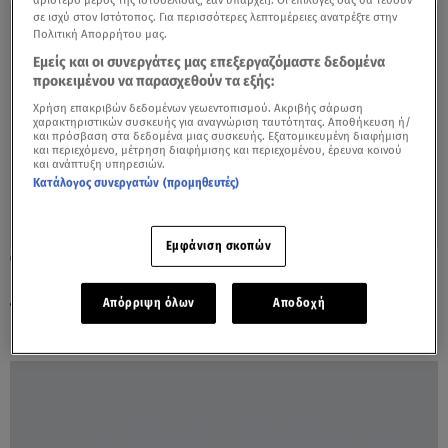
σε ισχύ στον Ιστότοπος. Για περισσότερες λεπτομέρειες ανατρέξτε στην
Πολιτική Απορρήτου μας.
Εμείς και οι συνεργάτες μας επεξεργαζόμαστε δεδομένα
προκειμένου να παρασχεθούν τα εξής:
Χρήση επακριβών δεδομένων γεωεντοπισμού. Ακριβής σάρωση
χαρακτηριστικών συσκευής για αναγνώριση ταυτότητας. Αποθήκευση ή/
και πρόσβαση στα δεδομένα μιας συσκευής. Εξατομικευμένη διαφήμιση
και περιεχόμενο, μέτρηση διαφήμισης και περιεχομένου, έρευνα κοινού
και ανάπτυξη υπηρεσιών.
Κατάλογος συνεργατών (προμηθευτές)
Εμφάνιση σκοπών
30.05.19, 11:53
Η ΚΟ της Ένωσης Κεντρώων διαλύεται…
πριν διαλυθεί η Βουλή
Απόρριψη όλων
Αποδοχή