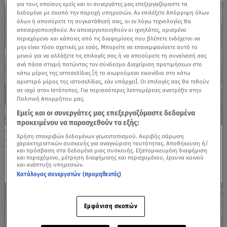
για τους οποίους εμείς και οι συνεργάτες μας επεξεργαζόμαστε τα
δεδομένα με σκοπό την παροχή υπηρεσιών. Αν επιλέξετε Απόρριψη όλων
όλων ή αποσύρετε τη συγκατάθεσή σας, οι εν λόγω τεχνολογίες θα
απενεργοποιηθούν. Αν απενεργοποιηθούν οι ιχνηλάτες, ορισμένο
περιεχόμενο και κάποιες από τις διαφημίσεις που βλέπετε ενδέχεται να
μην είναι τόσο σχετικές με εσάς. Μπορείτε να επανεμφανίσετε αυτό το
μενού για να αλλάξετε τις επιλογές σας ή να αποσύρετε τη συναίνεσή σας
ανά πάσα στιγμή πατώντας τον σύνδεσμο Διαχείριση προτιμήσεων στο
κάτω μέρος της ιστοσελίδας [ή το αιωρούμενο εικονίδιο στο κάτω
αριστερό μέρος της ιστοσελίδας, εάν υπάρχει]. Οι επιλογές σας θα τεθούν
σε ισχύ στον Ιστότοπος. Για περισσότερες λεπτομέρειες ανατρέξτε στην
Πολιτική Απορρήτου μας.
Εμείς και οι συνεργάτες μας επεξεργαζόμαστε δεδομένα
προκειμένου να παρασχεθούν τα εξής:
18.05.26, 23:00
Χρήση επακριβών δεδομένων γεωεντοπισμού. Ακριβής σάρωση
Σαν Ντιέγκο: Πυροβολισμοί σε Ισλαμικό
χαρακτηριστικών συσκευής για αναγνώριση ταυτότητας. Αποθήκευση ή/
και πρόσβαση στα δεδομένα μιας συσκευής. Εξατομικευμένη διαφήμιση
Κέντρο
και περιεχόμενο, μέτρηση διαφήμισης και περιεχομένου, έρευνα κοινού
και ανάπτυξη υπηρεσιών.
Κατάλογος συνεργατών (προμηθευτές)
Εμφάνιση σκοπών