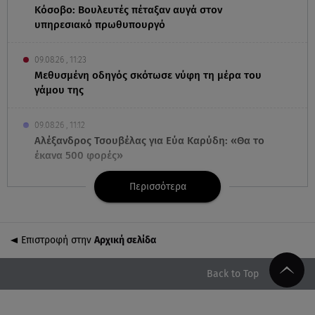
Κόσοβο: Βουλευτές πέταξαν αυγά στον
υπηρεσιακό πρωθυπουργό
09.08.26 , 11:23
Μεθυσμένη οδηγός σκότωσε νύφη τη μέρα του
γάμου της
09.08.26 , 11:12
Αλέξανδρος Τσουβέλας για Εύα Καρύδη: «Θα το
έκανα 500 φορές»
Περισσότερα
09.08.26 , 10:46
Μπαμπάς για δεύτερη φορά ο Γιάννης
Κωνσταντέλιας
Επιστροφή στην
Αρχική σελίδα
09.08.26 , 10:43
Αλέξης Γεωργούλης: Η ανάρτηση από την παραλία
Back to Top
και οι κοιλιακοί!