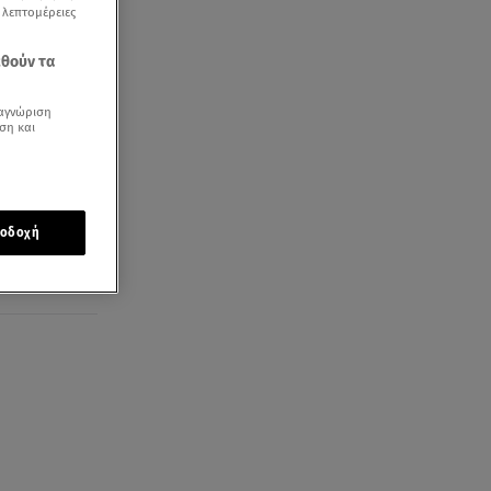
ς λεπτομέρειες
εθούν τα
αγνώριση
ση και
ς
οδοχή