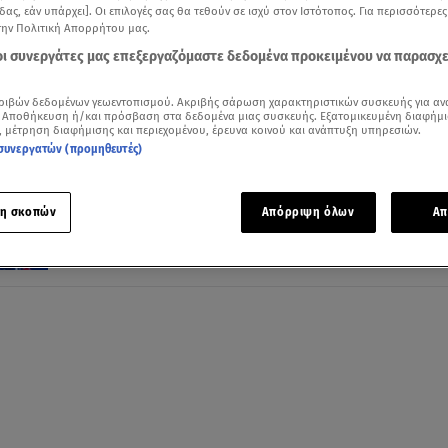
δας, εάν υπάρχει]. Οι επιλογές σας θα τεθούν σε ισχύ στον Ιστότοπος. Για περισσότερε
την Πολιτική Απορρήτου μας.
 οι συνεργάτες μας επεξεργαζόμαστε δεδομένα προκειμένου να παρασχ
03.11.23, 09:21
ριβών δεδομένων γεωεντοπισμού. Ακριβής σάρωση χαρακτηριστικών συσκευής για αν
 Αποθήκευση ή/και πρόσβαση στα δεδομένα μιας συσκευής. Εξατομικευμένη διαφήμι
Σαρώνει η Hyundai στα Ράλι
, μέτρηση διαφήμισης και περιεχομένου, έρευνα κοινού και ανάπτυξη υπηρεσιών.
H Hyundai στην κορυφή του βάθρου του Ράλι Κεντρική
συνεργατών (προμηθευτές)
Ευρώπης
η σκοπών
Απόρριψη όλων
Απ