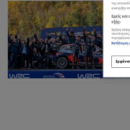
της ιστοσελί
ανατρέξτε σ
Εμείς και
εξής:
Χρήση επακ
ταυτότητας.
περιεχόμενο
Κατάλογος 
Εμφάνισ