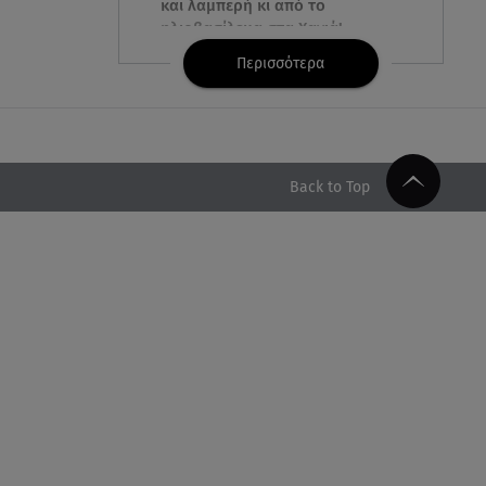
και λαμπερή κι από το
ηλιοβασίλεμα στα Χανιά!
Περισσότερα
05.08.26 , 22:36
Μακελειό σε σπίτι στη Βόρεια
Καρολίνα: Νεκρά τρία μέλη
οικογένειας
Back to Top
05.08.26 , 22:35
Αλεξάνδρα Νίκα: Η... χρυσή ώρα
στο σκάφος με την καλύτερη
παρέα!
05.08.26 , 22:27
Πόρτο Ράφτη: Bίντεο
Ντοκουμέντο Από Το
Θανατηφόρο Τροχαίο
05.08.26 , 22:19
Σαμοθράκη: «Μαμά νόμιζες ότι