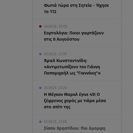
Φωτιά τώρα στη Σητεία - Ήχησε
το 112
06.08.26 , 03:00
Εορτολόγιο: Ποιοι γιορτάζουν
στις 6 Αυγούστου
05.08.26 , 23:39
Άριελ Κωνσταντινίδη:
«Αντιμετωπίζουν τον Γιάννη
Παπαμιχαήλ ως "Γιαννάκη"»
05.08.26 , 23:20
Η Μέγκαν Μαρκλ έγινε 45! Ο
ξέφρενος χορός με τιάρα μέσα
στο σπίτι της
05.08.26 , 23:00
Σίσσυ Χρηστίδου: Πιο όμορφη