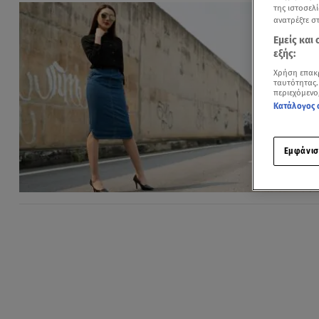
της ιστοσελί
ανατρέξτε σ
Εμείς και
εξής:
Χρήση επακ
ταυτότητας.
περιεχόμενο
Κατάλογος 
Εμφάνισ