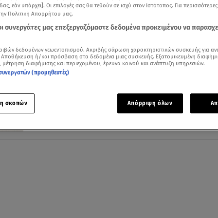
δας, εάν υπάρχει]. Οι επιλογές σας θα τεθούν σε ισχύ στον Ιστότοπος. Για περισσότερε
την Πολιτική Απορρήτου μας.
 οι συνεργάτες μας επεξεργαζόμαστε δεδομένα προκειμένου να παρασχ
25.05.26, 17:00
ριβών δεδομένων γεωεντοπισμού. Ακριβής σάρωση χαρακτηριστικών συσκευής για αν
Η pencil skirt επιστρέφει πιο σύγχρονη 
 Αποθήκευση ή/και πρόσβαση στα δεδομένα μιας συσκευής. Εξατομικευμένη διαφήμι
, μέτρηση διαφήμισης και περιεχομένου, έρευνα κοινού και ανάπτυξη υπηρεσιών.
ευέλικτη από ποτέ
συνεργατών (προμηθευτές)
Από σύμβολο officewear σε βασικό κομμάτι του
σύγχρονου styling
η σκοπών
Απόρριψη όλων
Απ