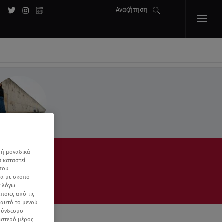
Αναζήτηση
 ή μοναδικά
α καταστεί
 που
να με σκοπό
ν λόγω
ποιες από τις
ε αυτό το μενού
 σύνδεσμο
ριστερό μέρος