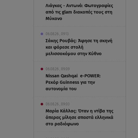
Λιάγκας - Αντωνά: Φωτογραφίες
από τις glam διακοπές τους στη
Μύκονο
06.08.26 , 09:13
Σάκης Ρουβάς: Άφησε τη σκηνή
και φόρεσε στολή
μελισσοκόμου στην Κύθνο
06.08.26 , 09:09
Nissan Qashqai e-POWER:
Ρεκόρ Guinness για την
αυτονομία του
06.08.26 , 09:03
Μαρία Κάλλας: Όταν η ντίβα της
όπερας μίλησε σπαστά ελληνικά
στο ραδιόφωνο