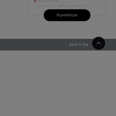
06.08.26 , 08:35
Μυστράς: «Είχε παραπλανήσει
ακόμη και την αδελφή του ο
Περισσότερα
55χρονος»
06.08.26 , 08:17
Κατερίνα Καινούργιου: «Γίναμε
4 μηνών» – Η ανάρτηση για τη
Back to Top
μικρή Ξένια
06.08.26 , 07:51
Κυψέλη: Ληστεία ή ερωτική
απόρριψη εξετάζει η ΕΛ.ΑΣ για
τη δολοφονία
06.08.26 , 07:50
Θεοδωρίδου: «Είσαι η καλύτερη
μαμά του κόσμου» – Το βίντεο
που έγινε viral