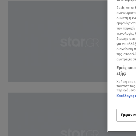
Εμείς και οι
αναγνωριστι
δυνατή η ε
εμφανίζοντα
την παροχή 
τεχνολογίες
διαφημίσεις
για να αλλά
Διαχείριση 
της ιστοσελί
ανατρέξτε σ
Εμείς και
εξής:
Χρήση επακ
ταυτότητας.
περιεχόμενο
Κατάλογος 
Εμφάνισ