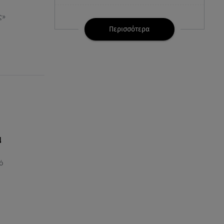
ς»
07.08.26 , 21:32
Κρήτη: Τουρίστας ρωτούσε
Περισσότερα
πόσο να πληρώσει για να
ασελγήσει σε 10χρονη
07.08.26 , 21:17
Κλήρωση Eurojackpot
7/8/2026: Οι τυχεροί αριθμοί για
τα 32.000.000 ευρώ
07.08.26 , 21:03
ι
Σε τρία επίπεδα οι παραβιάσεις
της Τουρκίας στο Αιγαίο
ό
07.08.26 , 21:00
MINI Aceman E: Τα αξεσουάρ για
περιπετειώδεις διαδρομές