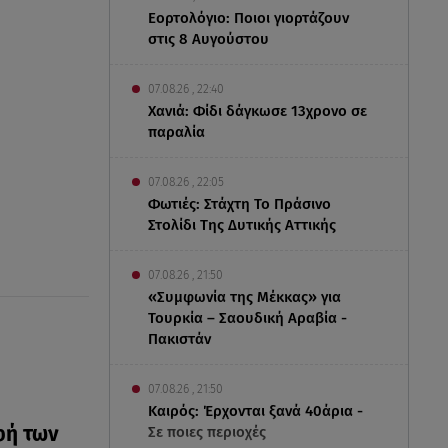
Εορτολόγιο: Ποιοι γιορτάζουν
στις 8 Αυγούστου
07.08.26 , 22:40
Χανιά: Φίδι δάγκωσε 13χρονο σε
παραλία
07.08.26 , 22:05
Φωτιές: Στάχτη Το Πράσινο
Στολίδι Της Δυτικής Αττικής
07.08.26 , 21:50
«Συμφωνία της Μέκκας» για
Τουρκία – Σαουδική Αραβία -
Πακιστάν
07.08.26 , 21:50
Καιρός: Έρχονται ξανά 40άρια -
φή των
Σε ποιες περιοχές