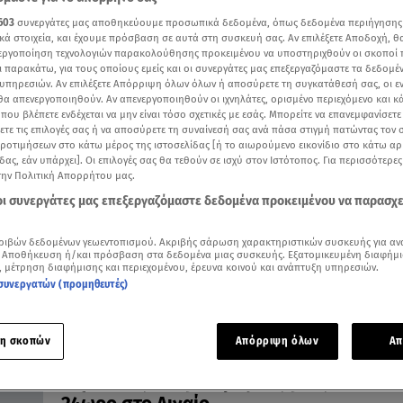
603
συνεργάτες μας αποθηκεύουμε προσωπικά δεδομένα, όπως δεδομένα περιήγησης
κά στοιχεία, και έχουμε πρόσβαση σε αυτά στη συσκευή σας. Αν επιλέξετε Αποδοχή, θ
νεργοποίηση τεχνολογιών παρακολούθησης προκειμένου να υποστηριχθούν οι σκοποί
ι παρακάτω, για τους οποίους εμείς και οι συνεργάτες μας επεξεργαζόμαστε τα δεδομέ
21.02.20, 13:46
υπηρεσιών. Αν επιλέξετε Απόρριψη όλων όλων ή αποσύρετε τη συγκατάθεσή σας, οι ε
Προκόπης Παυλόπουλος: «Ανυπόστατο 
 θα απενεργοποιηθούν. Αν απενεργοποιηθούν οι ιχνηλάτες, ορισμένο περιεχόμενο και κά
 που βλέπετε ενδέχεται να μην είναι τόσο σχετικές με εσάς. Μπορείτε να επανεμφανίσετ
ψευτομνημόνιο Τουρκίας – Λιβύης»
ξετε τις επιλογές σας ή να αποσύρετε τη συναίνεσή σας ανά πάσα στιγμή πατώντας τον
Αυστηρό μήνυμα του Προέδρου της Δημοκρατίας στη
προτιμήσεων στο κάτω μέρος της ιστοσελίδας [ή το αιωρούμενο εικονίδιο στο κάτω α
Τουρκία
δας, εάν υπάρχει]. Οι επιλογές σας θα τεθούν σε ισχύ στον Ιστότοπος. Για περισσότερε
την Πολιτική Απορρήτου μας.
 οι συνεργάτες μας επεξεργαζόμαστε δεδομένα προκειμένου να παρασχ
ριβών δεδομένων γεωεντοπισμού. Ακριβής σάρωση χαρακτηριστικών συσκευής για αν
 Αποθήκευση ή/και πρόσβαση στα δεδομένα μιας συσκευής. Εξατομικευμένη διαφήμι
, μέτρηση διαφήμισης και περιεχομένου, έρευνα κοινού και ανάπτυξη υπηρεσιών.
συνεργατών (προμηθευτές)
η σκοπών
Απόρριψη όλων
Απ
06.12.19, 18:14
Μηδενικές οι προσφυγικές ροές το τελευ