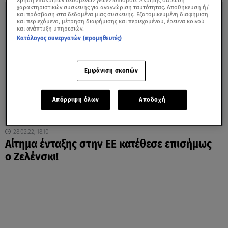
Χρήση επακριβών δεδομένων γεωεντοπισμού. Ακριβής σάρωση
χαρακτηριστικών συσκευής για αναγνώριση ταυτότητας. Αποθήκευση ή/
και πρόσβαση στα δεδομένα μιας συσκευής. Εξατομικευμένη διαφήμιση
και περιεχόμενο, μέτρηση διαφήμισης και περιεχομένου, έρευνα κοινού
και ανάπτυξη υπηρεσιών.
Κατάλογος συνεργατών (προμηθευτές)
Εμφάνιση σκοπών
Απόρριψη όλων
Αποδοχή
28.02.22, 18:10
Αίτημα ένταξης στην ΕΕ κατέθεσε επισήμως
ο Ζελένσκι!