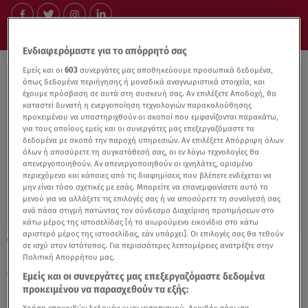
Ενδιαφερόμαστε για το απόρρητό σας
Εμείς και οι
603
συνεργάτες μας αποθηκεύουμε προσωπικά δεδομένα,
όπως δεδομένα περιήγησης ή μοναδικά αναγνωριστικά στοιχεία, και
έχουμε πρόσβαση σε αυτά στη συσκευή σας. Αν επιλέξετε Αποδοχή, θα
καταστεί δυνατή η ενεργοποίηση τεχνολογιών παρακολούθησης
προκειμένου να υποστηριχθούν οι σκοποί που εμφανίζονται παρακάτω,
για τους οποίους εμείς και οι συνεργάτες μας επεξεργαζόμαστε τα
δεδομένα με σκοπό την παροχή υπηρεσιών. Αν επιλέξετε Απόρριψη όλων
όλων ή αποσύρετε τη συγκατάθεσή σας, οι εν λόγω τεχνολογίες θα
απενεργοποιηθούν. Αν απενεργοποιηθούν οι ιχνηλάτες, ορισμένο
περιεχόμενο και κάποιες από τις διαφημίσεις που βλέπετε ενδέχεται να
μην είναι τόσο σχετικές με εσάς. Μπορείτε να επανεμφανίσετε αυτό το
μενού για να αλλάξετε τις επιλογές σας ή να αποσύρετε τη συναίνεσή σας
ανά πάσα στιγμή πατώντας τον σύνδεσμο Διαχείριση προτιμήσεων στο
κάτω μέρος της ιστοσελίδας [ή το αιωρούμενο εικονίδιο στο κάτω
αριστερό μέρος της ιστοσελίδας, εάν υπάρχει]. Οι επιλογές σας θα τεθούν
08.04.22, 18:39
σε ισχύ στον Ιστότοπος. Για περισσότερες λεπτομέρειες ανατρέξτε στην
Έκτακτη σύνοδος κορυφής της ΕΕ για την
Πολιτική Απορρήτου μας.
Ουκρανία
Εμείς και οι συνεργάτες μας επεξεργαζόμαστε δεδομένα
προκειμένου να παρασχεθούν τα εξής: