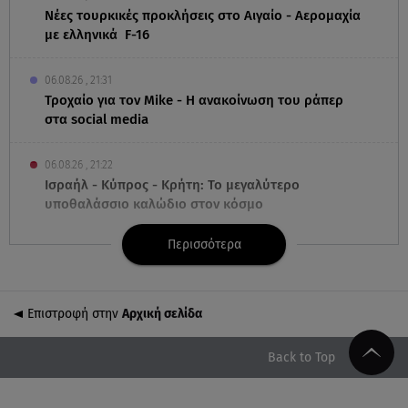
Νέες τουρκικές προκλήσεις στο Αιγαίο - Αερομαχία
με ελληνικά F-16
06.08.26 , 21:31
Τροχαίο για τον Mike - Η ανακοίνωση του ράπερ
στα social media
06.08.26 , 21:22
Ισραήλ - Κύπρος - Κρήτη: Το μεγαλύτερο
υποθαλάσσιο καλώδιο στον κόσμο
Περισσότερα
06.08.26 , 21:07
Motor Oil: Δωρεά πυροσβεστικών οχημάτων και
εξοπλισμού στον Άγιο Βασίλειο
Επιστροφή στην
Αρχική σελίδα
06.08.26 , 20:49
Άκης Παυλόπουλος: Η τρυφερή εξομολόγηση της
Back to Top
συζύγου του, Ελένης Φωτοπούλου