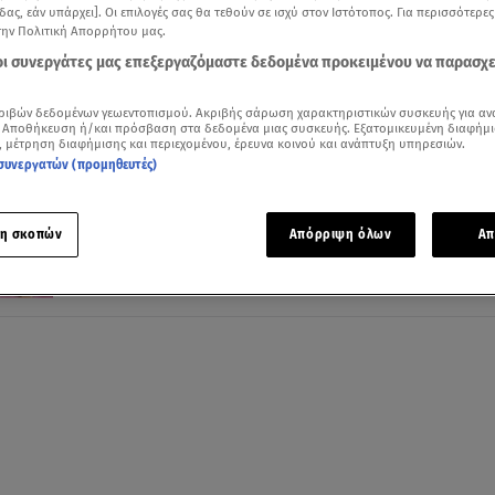
δας, εάν υπάρχει]. Οι επιλογές σας θα τεθούν σε ισχύ στον Ιστότοπος. Για περισσότερε
την Πολιτική Απορρήτου μας.
 οι συνεργάτες μας επεξεργαζόμαστε δεδομένα προκειμένου να παρασχ
13.09.23, 16:15
ριβών δεδομένων γεωεντοπισμού. Ακριβής σάρωση χαρακτηριστικών συσκευής για αν
 Αποθήκευση ή/και πρόσβαση στα δεδομένα μιας συσκευής. Εξατομικευμένη διαφήμι
MTV VMAs 2023: Οι red carpet εμφανίσει
, μέτρηση διαφήμισης και περιεχομένου, έρευνα κοινού και ανάπτυξη υπηρεσιών.
ξεχώρισαν!
συνεργατών (προμηθευτές)
Είναι τα πρώτα βραβεία της φετινής σεζόν
η σκοπών
Απόρριψη όλων
Απ