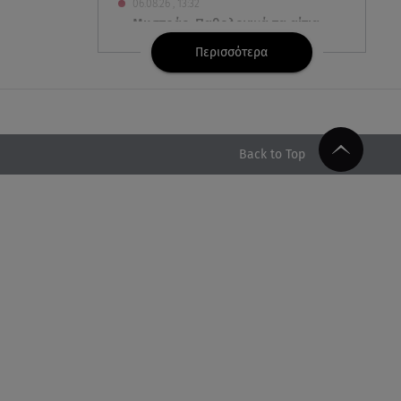
06.08.26 , 13:32
Μυστράς: Παθολογικά τα αίτια
θανάτου του 90χρονου στον
Περισσότερα
καταψύκτη
06.08.26 , 13:20
Συγκινεί ο Κώστας Σαμαράς: Η
οικογενειακή φωτογραφία με
Back to Top
την αδελφή του
06.08.26 , 13:13
«Κρυφός» γάμος για διάσημο
ζευγάρι; - Οι φωτογραφίες με τις
βέρες
06.08.26 , 13:00
«Πολίτες β' κατηγορίας» του
Brian Friel, από Δευτέρα 5
Οκτωβρίου