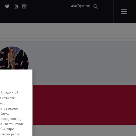
Αναζήτηση
 ή μοναδικά
α καταστεί
 που
να με σκοπό
ν λόγω
ποιες από τις
ε αυτό το μενού
 σύνδεσμο
ριστερό μέρος