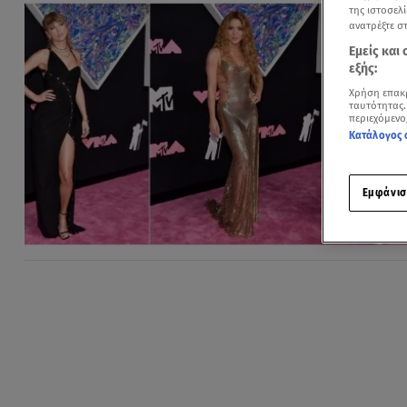
της ιστοσελί
ανατρέξτε σ
Εμείς και
εξής:
Χρήση επακ
ταυτότητας.
περιεχόμενο
Κατάλογος 
Εμφάνισ