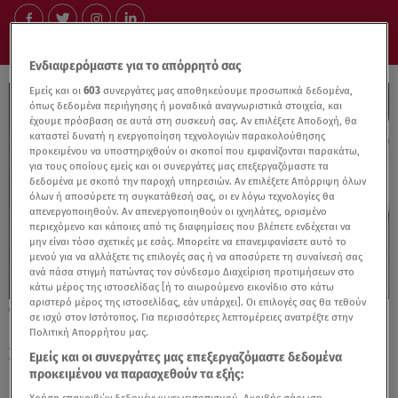
Ενδιαφερόμαστε για το απόρρητό σας
Εμείς και οι
603
συνεργάτες μας αποθηκεύουμε προσωπικά δεδομένα,
όπως δεδομένα περιήγησης ή μοναδικά αναγνωριστικά στοιχεία, και
έχουμε πρόσβαση σε αυτά στη συσκευή σας. Αν επιλέξετε Αποδοχή, θα
καταστεί δυνατή η ενεργοποίηση τεχνολογιών παρακολούθησης
προκειμένου να υποστηριχθούν οι σκοποί που εμφανίζονται παρακάτω,
για τους οποίους εμείς και οι συνεργάτες μας επεξεργαζόμαστε τα
δεδομένα με σκοπό την παροχή υπηρεσιών. Αν επιλέξετε Απόρριψη όλων
όλων ή αποσύρετε τη συγκατάθεσή σας, οι εν λόγω τεχνολογίες θα
απενεργοποιηθούν. Αν απενεργοποιηθούν οι ιχνηλάτες, ορισμένο
περιεχόμενο και κάποιες από τις διαφημίσεις που βλέπετε ενδέχεται να
μην είναι τόσο σχετικές με εσάς. Μπορείτε να επανεμφανίσετε αυτό το
μενού για να αλλάξετε τις επιλογές σας ή να αποσύρετε τη συναίνεσή σας
ανά πάσα στιγμή πατώντας τον σύνδεσμο Διαχείριση προτιμήσεων στο
κάτω μέρος της ιστοσελίδας [ή το αιωρούμενο εικονίδιο στο κάτω
αριστερό μέρος της ιστοσελίδας, εάν υπάρχει]. Οι επιλογές σας θα τεθούν
15.11.23, 16:54
σε ισχύ στον Ιστότοπος. Για περισσότερες λεπτομέρειες ανατρέξτε στην
Πόσο μειώθηκαν οι μισθοί στην Ελλάδα το
Πολιτική Απορρήτου μας.
2023 - Η λίστα της Ε.Ε.
Εμείς και οι συνεργάτες μας επεξεργαζόμαστε δεδομένα
προκειμένου να παρασχεθούν τα εξής: