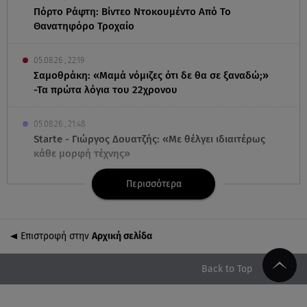
Πόρτο Ράφτη: Bίντεο Ντοκουμέντο Από Το
Θανατηφόρο Τροχαίο
05.08.26 , 22:19
Σαμοθράκη: «Μαμά νόμιζες ότι δε θα σε ξαναδώ;»
-Τα πρώτα λόγια του 22χρονου
05.08.26 , 21:48
Starte - Γιώργος Δουατζής: «Με θέλγει ιδιαιτέρως
κάθε μορφή τέχνης»
Περισσότερα
05.08.26 , 21:41
«Στην κόψη του ξυραφιού» οι συνομιλίες ΗΠΑ –
Ιράν
Επιστροφή στην
Αρχική σελίδα
05.08.26 , 21:22
Ευρυδίκη Βαλαβάνη για Γρηγόρη Μόργκαν:
Back to Top
«Oνειρευόμουν έναν άντρα σαν εσένα»