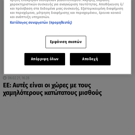
Χρήση επακριβών δεδομένων γεωεντοπισμού. Ακριβής σάρωση
χαρακτηριστικών συσκευής για αναγνώριση ταυτότητας. Αποθήκευση ή/
και πρόσβαση στα δεδομένα μιας συσκευής. Εξατομικευμένη διαφήμιση
και περιεχόμενο, μέτρηση διαφήμισης και περιεχομένου, έρευνα κοινού
και ανάπτυξη υπηρεσιών.
Κατάλογος συνεργατών (προμηθευτές)
Εμφάνιση σκοπών
Απόρριψη όλων
Αποδοχή
06.02.21, 16:28
ΕΕ: Αυτές είναι οι χώρες με τους
χαμηλότερους κατώτατους μισθούς