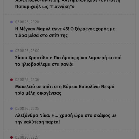
Παπαμιχαήλ ως "Γιαννάκη"»
05.08.26 , 23:20
Η Μέγκαν Μαρκλ έγινε 45! Ο ξέφρενος χορός με
τιάρα μέσα στο σπίτι της
05.08.26 , 23:00
Σίσσυ Χρηστίδου: Πιο όμορφη και λαμπερή κι από
το ηλιοβασίλεμα στα Χανιά!
05.08.26 , 22:36
Μακελειό σε σπίτι στη Βόρεια Καρολίνα: Νεκρά
τρία μέλη οικογένειας
05.08.26 , 22:35
Αλεξάνδρα Νίκα: Η... χρυσή ώρα στο σκάφος με
την καλύτερη παρέα!
05.08.26 , 22:27