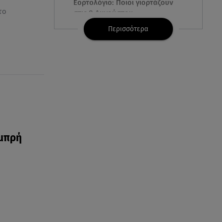
Εορτολόγιο: Ποιοι γιορτάζουν
το
στις 8 Αυγούστου
Περισσότερα
07.08.26 , 22:40
Χανιά: Φίδι δάγκωσε 13χρονο σε
παραλία
07.08.26 , 22:05
Φωτιές: Στάχτη Το Πράσινο
Στολίδι Της Δυτικής Αττικής
07.08.26 , 21:50
αμπρή
«Συμφωνία της Μέκκας» για
Τουρκία – Σαουδική Αραβία -
Πακιστάν
07.08.26 , 21:50
Καιρός: Έρχονται ξανά 40άρια -
Σε ποιες περιοχές