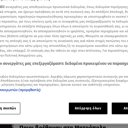
603
συνεργάτες μας αποθηκεύουμε προσωπικά δεδομένα, όπως δεδομένα περιήγησης
κά στοιχεία, και έχουμε πρόσβαση σε αυτά στη συσκευή σας. Αν επιλέξετε Αποδοχή, θ
νεργοποίηση τεχνολογιών παρακολούθησης προκειμένου να υποστηριχθούν οι σκοποί
ι παρακάτω, για τους οποίους εμείς και οι συνεργάτες μας επεξεργαζόμαστε τα δεδομέ
υπηρεσιών. Αν επιλέξετε Απόρριψη όλων όλων ή αποσύρετε τη συγκατάθεσή σας, οι ε
20.02.26, 13:13
 θα απενεργοποιηθούν. Αν απενεργοποιηθούν οι ιχνηλάτες, ορισμένο περιεχόμενο και κά
Γλύκατζη - Αρβελέρ: Συγκινημένη στην 
 που βλέπετε ενδέχεται να μην είναι τόσο σχετικές με εσάς. Μπορείτε να επανεμφανίσετ
η κόρη της, Μαρί Ελέν
ξετε τις επιλογές σας ή να αποσύρετε τη συναίνεσή σας ανά πάσα στιγμή πατώντας τον
προτιμήσεων στο κάτω μέρος της ιστοσελίδας [ή το αιωρούμενο εικονίδιο στο κάτω α
Ποιοι έδωσαν το «παρών» στο τελευταίο «αντίο»
δας, εάν υπάρχει]. Οι επιλογές σας θα τεθούν σε ισχύ στον Ιστότοπος. Για περισσότερε
την Πολιτική Απορρήτου μας.
 οι συνεργάτες μας επεξεργαζόμαστε δεδομένα προκειμένου να παρασχ
ριβών δεδομένων γεωεντοπισμού. Ακριβής σάρωση χαρακτηριστικών συσκευής για αν
 Αποθήκευση ή/και πρόσβαση στα δεδομένα μιας συσκευής. Εξατομικευμένη διαφήμι
, μέτρηση διαφήμισης και περιεχομένου, έρευνα κοινού και ανάπτυξη υπηρεσιών.
συνεργατών (προμηθευτές)
η σκοπών
Απόρριψη όλων
Απ
19.01.26, 13:02
Το τελευταίο «αντίο» στην πριγκίπισσα 