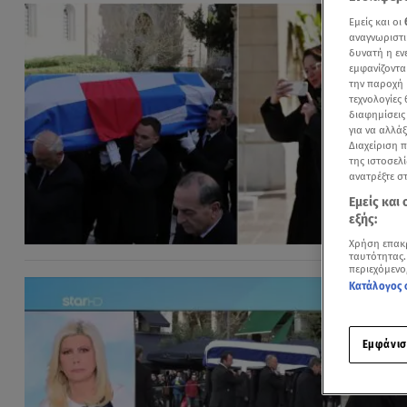
Εμείς και οι
αναγνωριστι
δυνατή η ε
εμφανίζοντα
την παροχή 
τεχνολογίες
διαφημίσεις
για να αλλά
Διαχείριση 
της ιστοσελί
ανατρέξτε σ
Εμείς και
εξής:
Χρήση επακ
ταυτότητας.
περιεχόμενο
Κατάλογος 
Εμφάνισ