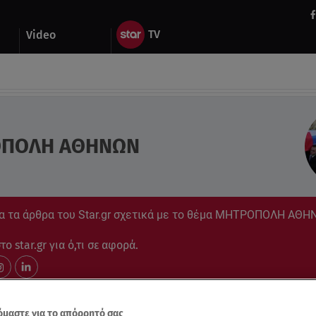
Video
ΠΟΛΗ ΑΘΗΝΩΝ
α τα άρθρα του Star.gr σχετικά με το θέμα ΜΗΤΡΟΠΟΛΗ ΑΘΗ
ο star.gr για ό,τι σε αφορά.
μαστε για το απόρρητό σας