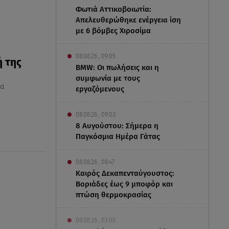
Φωτιά Αττικοβοιωτία:
Απελευθερώθηκε ενέργεια ίση
με 6 βόμβες Χιροσίμα
08.08.26 , 09:05
ή της
BMW: Οι πωλήσεις και η
συμφωνία με τους
α
εργαζόμενους
08.08.26 , 09:03
8 Αυγούστου: Σήμερα η
Παγκόσμια Ημέρα Γάτας
08.08.26 , 08:47
Καιρός Δεκαπενταύγουστος:
Βοριάδες έως 9 μποφόρ και
πτώση θερμοκρασίας
08.08.26 , 03:00