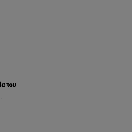
Χανιά: Νεκρή βρέθηκε
αγνοούμενη - Ξέφυγε από
αστυνομικούς που την
εντόπισαν
07.08.26 , 20:18
Μυστράς: Κρίσιμος για το
κατηγορητήριο ο χρόνος
θανάτου του 90χρονου
ία του
ς