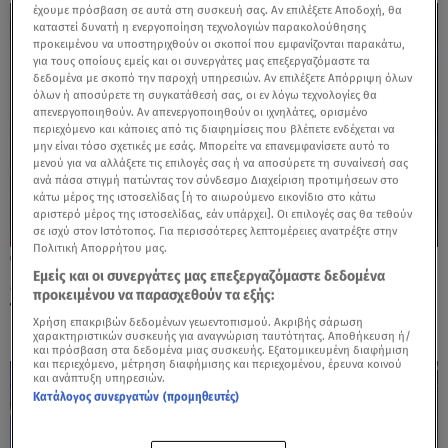
έχουμε πρόσβαση σε αυτά στη συσκευή σας. Αν επιλέξετε Αποδοχή, θα
καταστεί δυνατή η ενεργοποίηση τεχνολογιών παρακολούθησης
προκειμένου να υποστηριχθούν οι σκοποί που εμφανίζονται παρακάτω,
για τους οποίους εμείς και οι συνεργάτες μας επεξεργαζόμαστε τα
δεδομένα με σκοπό την παροχή υπηρεσιών. Αν επιλέξετε Απόρριψη όλων
όλων ή αποσύρετε τη συγκατάθεσή σας, οι εν λόγω τεχνολογίες θα
απενεργοποιηθούν. Αν απενεργοποιηθούν οι ιχνηλάτες, ορισμένο
περιεχόμενο και κάποιες από τις διαφημίσεις που βλέπετε ενδέχεται να
μην είναι τόσο σχετικές με εσάς. Μπορείτε να επανεμφανίσετε αυτό το
μενού για να αλλάξετε τις επιλογές σας ή να αποσύρετε τη συναίνεσή σας
ανά πάσα στιγμή πατώντας τον σύνδεσμο Διαχείριση προτιμήσεων στο
κάτω μέρος της ιστοσελίδας [ή το αιωρούμενο εικονίδιο στο κάτω
αριστερό μέρος της ιστοσελίδας, εάν υπάρχει]. Οι επιλογές σας θα τεθούν
σε ισχύ στον Ιστότοπος. Για περισσότερες λεπτομέρειες ανατρέξτε στην
Πολιτική Απορρήτου μας.
06.05.25, 00:30
Εμείς και οι συνεργάτες μας επεξεργαζόμαστε δεδομένα
MasterChef: Παντελής ή Βασίλης πήρε το
προκειμένου να παρασχεθούν τα εξής:
τελευταίο εισιτήριο για τη 10άδα;
Χρήση επακριβών δεδομένων γεωεντοπισμού. Ακριβής σάρωση
χαρακτηριστικών συσκευής για αναγνώριση ταυτότητας. Αποθήκευση ή/
και πρόσβαση στα δεδομένα μιας συσκευής. Εξατομικευμένη διαφήμιση
και περιεχόμενο, μέτρηση διαφήμισης και περιεχομένου, έρευνα κοινού
και ανάπτυξη υπηρεσιών.
Κατάλογος συνεργατών (προμηθευτές)