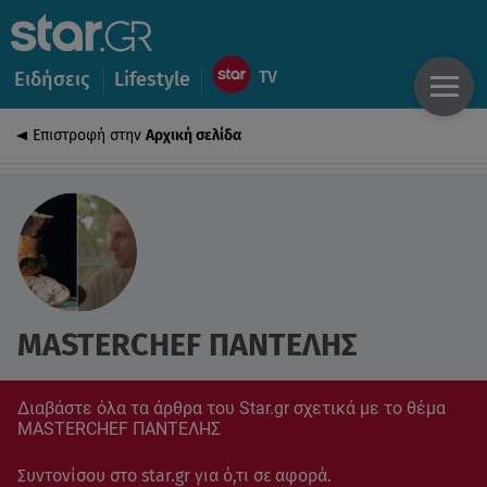
Ειδήσεις
Lifestyle
Επιστροφή στην
Αρχική σελίδα
MASTERCHEF ΠΑΝΤΕΛΗΣ
Διαβάστε όλα τα άρθρα του Star.gr σχετικά με το θέμα
MASTERCHEF ΠΑΝΤΕΛΗΣ
Συντονίσου στο star.gr για ό,τι σε αφορά.