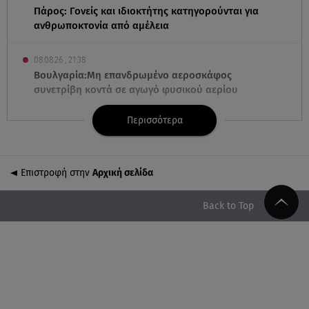
Πάρος: Γονείς και ιδιοκτήτης κατηγορούνται για
ανθρωποκτονία από αμέλεια
08.08.26 , 21:38
Βουλγαρία:Μη επανδρωμένο αεροσκάφος
συνετρίβη κοντά σε αγωγό φυσικού αερίου
Περισσότερα
08.08.26 , 21:32
Φωτιά στην Αττικοβοιωτία: Ενέργεια ίση με έξι
ατομικές βόμβες
Επιστροφή στην
Αρχική σελίδα
08.08.26 , 21:20
«Ισλαμικό ΝΑΤΟ»: Πώς επηρεάζεται η Ελλάδα από
Back to Top
τη νέα συμμαχία
08.08.26 , 19:19
Τραγωδία στην Πάρο: Νεκρό 4χρονο παιδί σε
πισίνα