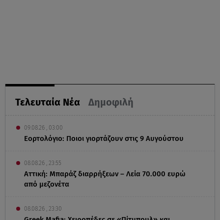
Τελευταία Νέα
Δημοφιλή
09.08.26 , 03:00
Εορτολόγιο: Ποιοι γιορτάζουν στις 9 Αυγούστου
08.08.26 , 23:55
Αττική: Μπαράζ διαρρήξεων – Λεία 70.000 ευρώ
από μεζονέτα
08.08.26 , 23:30
Greek Mafia: Χειροπέδες σε «Πίτμπουλ» και