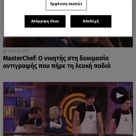
Εμφάνιση σκοπών
Απόρριψη όλων
Αποδοχή
10.04.25, 23:17
MasterChef: Ο νικητής στη δοκιμασία
αντιγραφής που πήρε τη λευκή ποδιά