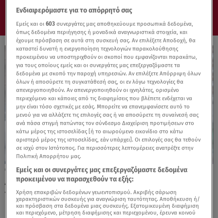
Ενδιαφερόμαστε για το απόρρητό σας
Εμείς και οι
603
συνεργάτες μας αποθηκεύουμε προσωπικά δεδομένα,
όπως δεδομένα περιήγησης ή μοναδικά αναγνωριστικά στοιχεία, και
έχουμε πρόσβαση σε αυτά στη συσκευή σας. Αν επιλέξετε Αποδοχή, θα
καταστεί δυνατή η ενεργοποίηση τεχνολογιών παρακολούθησης
προκειμένου να υποστηριχθούν οι σκοποί που εμφανίζονται παρακάτω,
για τους οποίους εμείς και οι συνεργάτες μας επεξεργαζόμαστε τα
δεδομένα με σκοπό την παροχή υπηρεσιών. Αν επιλέξετε Απόρριψη όλων
όλων ή αποσύρετε τη συγκατάθεσή σας, οι εν λόγω τεχνολογίες θα
απενεργοποιηθούν. Αν απενεργοποιηθούν οι ιχνηλάτες, ορισμένο
περιεχόμενο και κάποιες από τις διαφημίσεις που βλέπετε ενδέχεται να
μην είναι τόσο σχετικές με εσάς. Μπορείτε να επανεμφανίσετε αυτό το
μενού για να αλλάξετε τις επιλογές σας ή να αποσύρετε τη συναίνεσή σας
ανά πάσα στιγμή πατώντας τον σύνδεσμο Διαχείριση προτιμήσεων στο
κάτω μέρος της ιστοσελίδας [ή το αιωρούμενο εικονίδιο στο κάτω
αριστερό μέρος της ιστοσελίδας, εάν υπάρχει]. Οι επιλογές σας θα τεθούν
σε ισχύ στον Ιστότοπος. Για περισσότερες λεπτομέρειες ανατρέξτε στην
Πολιτική Απορρήτου μας.
Εμείς και οι συνεργάτες μας επεξεργαζόμαστε δεδομένα
17.04.24, 16:11
προκειμένου να παρασχεθούν τα εξής:
Αντιβιοτικά: Πόσο αποτελεσματικά είναι
για λοιμώξεις του αναπνευστικού;
Χρήση επακριβών δεδομένων γεωεντοπισμού. Ακριβής σάρωση
χαρακτηριστικών συσκευής για αναγνώριση ταυτότητας. Αποθήκευση ή/
και πρόσβαση στα δεδομένα μιας συσκευής. Εξατομικευμένη διαφήμιση
και περιεχόμενο, μέτρηση διαφήμισης και περιεχομένου, έρευνα κοινού