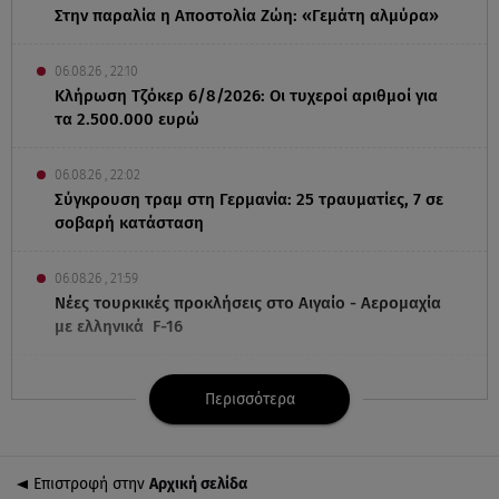
Στην παραλία η Αποστολία Ζώη: «Γεμάτη αλμύρα»
06.08.26 , 22:10
Κλήρωση Τζόκερ 6/8/2026: Οι τυχεροί αριθμοί για
τα 2.500.000 ευρώ
06.08.26 , 22:02
Σύγκρουση τραμ στη Γερμανία: 25 τραυματίες, 7 σε
σοβαρή κατάσταση
06.08.26 , 21:59
Νέες τουρκικές προκλήσεις στο Αιγαίο - Αερομαχία
με ελληνικά F-16
06.08.26 , 21:31
Περισσότερα
Τροχαίο για τον Mike - Η ανακοίνωση του ράπερ
στα social media
Επιστροφή στην
Αρχική σελίδα
06.08.26 , 21:22