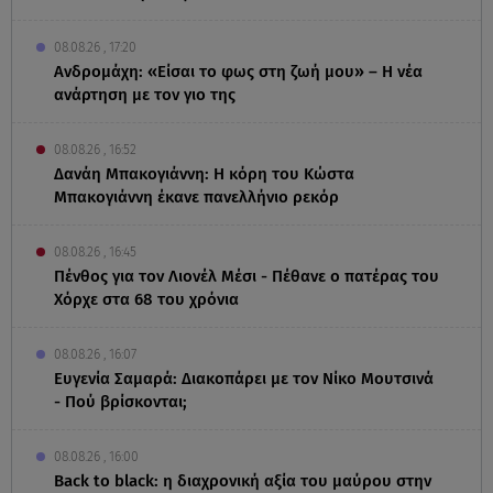
08.08.26 , 17:20
Ανδρομάχη: «Είσαι το φως στη ζωή μου» – Η νέα
ανάρτηση με τον γιο της
08.08.26 , 16:52
Δανάη Μπακογιάννη: Η κόρη του Κώστα
Μπακογιάννη έκανε πανελλήνιο ρεκόρ
08.08.26 , 16:45
Πένθος για τον Λιονέλ Μέσι - Πέθανε ο πατέρας του
Χόρχε στα 68 του χρόνια
08.08.26 , 16:07
Ευγενία Σαμαρά: Διακοπάρει με τον Νίκο Μουτσινά
- Πού βρίσκονται;
08.08.26 , 16:00
Back to black: η διαχρονική αξία του μαύρου στην