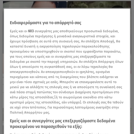
Ενδιαφερόμαστε για το απόρρητό σας
Εμείς και οι
603
συνεργάτες μας αποθηκεύουμε προσωπικά δεδομένα,
όπως δεδομένα περιήγησης ή μοναδικά αναγνωριστικά στοιχεία, και
έχουμε πρόσβαση σε αυτά στη συσκευή σας. Αν επιλέξετε Αποδοχή, θα
καταστεί δυνατή η ενεργοποίηση τεχνολογιών παρακολούθησης
προκειμένου να υποστηριχθούν οι σκοποί που εμφανίζονται παρακάτω,
για τους οποίους εμείς και οι συνεργάτες μας επεξεργαζόμαστε τα
δεδομένα με σκοπό την παροχή υπηρεσιών. Αν επιλέξετε Απόρριψη όλων
όλων ή αποσύρετε τη συγκατάθεσή σας, οι εν λόγω τεχνολογίες θα
απενεργοποιηθούν. Αν απενεργοποιηθούν οι ιχνηλάτες, ορισμένο
περιεχόμενο και κάποιες από τις διαφημίσεις που βλέπετε ενδέχεται να
26.04.24, 10:23
μην είναι τόσο σχετικές με εσάς. Μπορείτε να επανεμφανίσετε αυτό το
Θρήνος για τον 34χρονο Αντώνη που
μενού για να αλλάξετε τις επιλογές σας ή να αποσύρετε τη συναίνεσή σας
αυτοκτόνησε από τον Λευκό Πύργο
ανά πάσα στιγμή πατώντας τον σύνδεσμο Διαχείριση προτιμήσεων στο
κάτω μέρος της ιστοσελίδας [ή το αιωρούμενο εικονίδιο στο κάτω
αριστερό μέρος της ιστοσελίδας, εάν υπάρχει]. Οι επιλογές σας θα τεθούν
σε ισχύ στον Ιστότοπος. Για περισσότερες λεπτομέρειες ανατρέξτε στην
Πολιτική Απορρήτου μας.
Εμείς και οι συνεργάτες μας επεξεργαζόμαστε δεδομένα
προκειμένου να παρασχεθούν τα εξής: