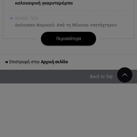
καλοκαιρινή γκαρνταρόμπα
08.08.26 , 15:20
Δούκισσα Νομικού: Από τη Μύκονο «πετάχτηκε»
στη Γαλλική Πολυνησία!
Περισσότερα
08.08.26 , 15:01
Λυκαβηττός: Σε 57χρονη γυναίκα ανήκει η σορός
που βρέθηκε σε σπηλιά
Επιστροφή στην
Αρχική σελίδα
08.08.26 , 14:50
Back to Top
Κατερίνα Καινούργιου: Η Πάρος και το cool
φορμάκι της κορούλας της!
08.08.26 , 14:25
Καιρός: Σε πορτοκαλί συναγερμό η χώρα για
φωτιές τα επόμενα 24ωρα
08.08.26 , 14:00