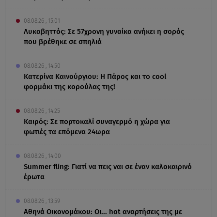
08.08.26 , 15:01
Λυκαβηττός: Σε 57χρονη γυναίκα ανήκει η σορός
που βρέθηκε σε σπηλιά
08.08.26 , 14:50
Κατερίνα Καινούργιου: Η Πάρος και το cool
φορμάκι της κορούλας της!
08.08.26 , 14:25
Καιρός: Σε πορτοκαλί συναγερμό η χώρα για
φωτιές τα επόμενα 24ωρα
08.08.26 , 14:00
Summer fling: Γιατί να πεις ναι σε έναν καλοκαιρινό
έρωτα
08.08.26 , 13:59
Αθηνά Οικονομάκου: Οι... hot αναρτήσεις της με