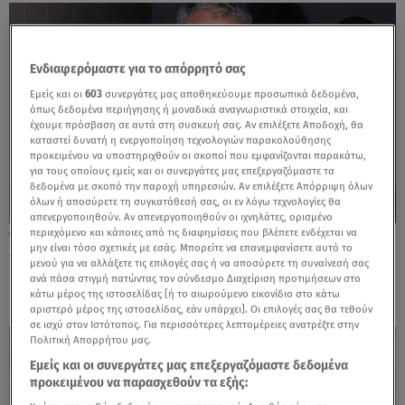
Ενδιαφερόμαστε για το απόρρητό σας
Εμείς και οι
603
συνεργάτες μας αποθηκεύουμε προσωπικά δεδομένα,
όπως δεδομένα περιήγησης ή μοναδικά αναγνωριστικά στοιχεία, και
έχουμε πρόσβαση σε αυτά στη συσκευή σας. Αν επιλέξετε Αποδοχή, θα
καταστεί δυνατή η ενεργοποίηση τεχνολογιών παρακολούθησης
προκειμένου να υποστηριχθούν οι σκοποί που εμφανίζονται παρακάτω,
για τους οποίους εμείς και οι συνεργάτες μας επεξεργαζόμαστε τα
δεδομένα με σκοπό την παροχή υπηρεσιών. Αν επιλέξετε Απόρριψη όλων
όλων ή αποσύρετε τη συγκατάθεσή σας, οι εν λόγω τεχνολογίες θα
απενεργοποιηθούν. Αν απενεργοποιηθούν οι ιχνηλάτες, ορισμένο
περιεχόμενο και κάποιες από τις διαφημίσεις που βλέπετε ενδέχεται να
16.01.26, 15:56
μην είναι τόσο σχετικές με εσάς. Μπορείτε να επανεμφανίσετε αυτό το
Ο Βασίλης Μπισμπίκης στον γιο του:
μενού για να αλλάξετε τις επιλογές σας ή να αποσύρετε τη συναίνεσή σας
«Χρόνια πολλά σπλάχνο μου»
ανά πάσα στιγμή πατώντας τον σύνδεσμο Διαχείριση προτιμήσεων στο
κάτω μέρος της ιστοσελίδας [ή το αιωρούμενο εικονίδιο στο κάτω
αριστερό μέρος της ιστοσελίδας, εάν υπάρχει]. Οι επιλογές σας θα τεθούν
σε ισχύ στον Ιστότοπος. Για περισσότερες λεπτομέρειες ανατρέξτε στην
Πολιτική Απορρήτου μας.
Εμείς και οι συνεργάτες μας επεξεργαζόμαστε δεδομένα
προκειμένου να παρασχεθούν τα εξής: