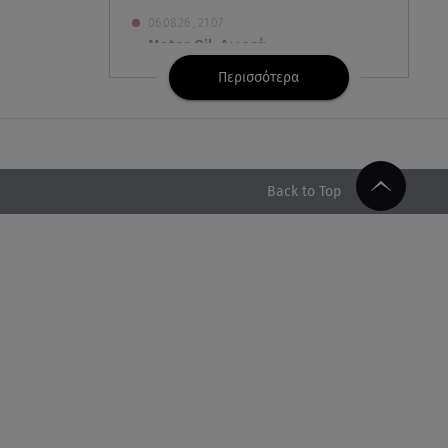
06.08.26 , 21:07
Motor Oil: Δωρεά
πυροσβεστικών οχημάτων και
Περισσότερα
εξοπλισμού στον Άγιο Βασίλειο
06.08.26 , 20:49
Άκης Παυλόπουλος: Η τρυφερή
εξομολόγηση της συζύγου του,
Back to Top
Ελένης Φωτοπούλου
06.08.26 , 20:25
Πώς επικοινωνούν τα
ελικόπτερα στη φωτιά και ο
ρόλος του «συνδέσμου»
06.08.26 , 20:16
Αθηνά Οικονομάκου από την
Μπόρα Μπόρα: «Έσκασε όλη η
κούραση του χειμώνα»