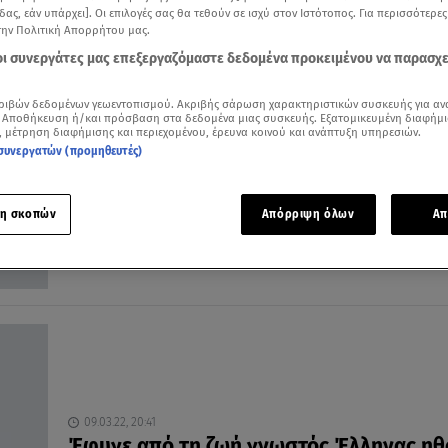
δας, εάν υπάρχει]. Οι επιλογές σας θα τεθούν σε ισχύ στον Ιστότοπος. Για περισσότερε
την Πολιτική Απορρήτου μας.
 οι συνεργάτες μας επεξεργαζόμαστε δεδομένα προκειμένου να παρασχ
ριβών δεδομένων γεωεντοπισμού. Ακριβής σάρωση χαρακτηριστικών συσκευής για αν
27.03.23, 15:01
 Αποθήκευση ή/και πρόσβαση στα δεδομένα μιας συσκευής. Εξατομικευμένη διαφήμι
4 δωρεάν παραστάσεις για την Παγκόσμ
, μέτρηση διαφήμισης και περιεχομένου, έρευνα κοινού και ανάπτυξη υπηρεσιών.
συνεργατών (προμηθευτές)
Ημέρα Θεάτρου
Το ΚΘΒΕ μας ταξιδεύει στο μαγικό κόσμο της
υποκριτικής
η σκοπών
Απόρριψη όλων
Απ
09.03.22, 20:41
Έφυγε από τη ζωή γνωστός Έλληνας ηθ