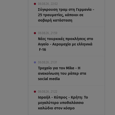
06.08.26 , 22:02
Σύγκρουση τραμ στη Γερμανία -
25 τραυματίες, κάποιοι σε
σοβαρή κατάσταση
06.08.26 , 21:59
Νέες τουρκικές προκλήσεις στο
Αιγαίο - Αερομαχία με ελληνικά
F-16
06.08.26 , 21:31
Τροχαίο για τον Mike - Η
ανακοίνωση του ράπερ στα
social media
06.08.26 , 21:22
Ισραήλ - Κύπρος - Κρήτη: Το
μεγαλύτερο υποθαλάσσιο
καλώδιο στον κόσμο