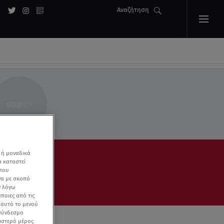
Αναζήτηση
 ή μοναδικά
α καταστεί
 που
να με σκοπό
ν λόγω
ποιες από τις
ε αυτό το μενού
 σύνδεσμο
ριστερό μέρος