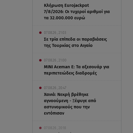
Κλήρωση Eurojackpot
7/8/2026: Οι τυχεροί αριθμοί για
τα 32.000.000 ευρώ
07.08.26 , 21:03
Σε τρία επίπεδα οι παραβιάσεις
της Τουρκίας στο Αιγαίο
07.08.26 , 21:00
MINI Aceman E: Τα αξεσουάρ για
περιπετειώδεις διαδρομές
07.08.26 , 20:47
Χανιά: Νεκρή βρέθηκε
αγνοούμενη - Ξέφυγε από
αστυνομικούς που την
εντόπισαν
07.08.26 , 20:18