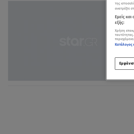
της ιστοσελί
ανατρέξτε σ
Εμείς και
εξής:
Χρήση επακ
ταυτότητας.
περιεχόμενο
Κατάλογος 
Εμφάνισ