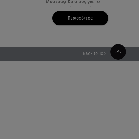
Μυστράς: Κρίσιμος για το
κατηγορητήριο ο χρόνος
θανάτου του 90χρονου
Περισσότερα
07.08.26 , 20:13
Κυψέλη: Tι βρέθηκε στο
διαμέρισμα της 38χρονης Λίζα
Back to Top
07.08.26 , 19:15
Συντάξεις Σεπτεμβρίου: Πότε θα
μπουν τα χρήματα στους
λογαριασμούς
07.08.26 , 18:45
Φωτιά στο Στεφάνι Κορίνθου:
Μήνυμα από το 112 -
Σηκώθηκαν εναέρια μέσα
07.08.26 , 18:34
Έξοδος Αυγούστου: Στο 100% η