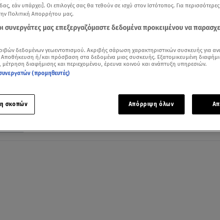
δας, εάν υπάρχει]. Οι επιλογές σας θα τεθούν σε ισχύ στον Ιστότοπος. Για περισσότερε
την Πολιτική Απορρήτου μας.
 οι συνεργάτες μας επεξεργαζόμαστε δεδομένα προκειμένου να παρασχ
27.04.20, 22:06
ριβών δεδομένων γεωεντοπισμού. Ακριβής σάρωση χαρακτηριστικών συσκευής για αν
 Αποθήκευση ή/και πρόσβαση στα δεδομένα μιας συσκευής. Εξατομικευμένη διαφήμι
Κορωνοϊός: Έτσι γίνεται η αεροδιακομιδ
, μέτρηση διαφήμισης και περιεχομένου, έρευνα κοινού και ανάπτυξη υπηρεσιών.
ασθενών με το ΕΚΑΒ
συνεργατών (προμηθευτές)
Τη δική τους μάχη δίνουν οι ιπτάμενοι διασώστες
η σκοπών
Απόρριψη όλων
Απ