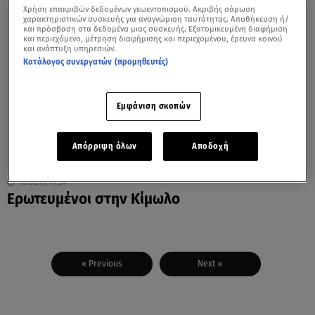
Χρήση επακριβών δεδομένων γεωεντοπισμού. Ακριβής σάρωση
χαρακτηριστικών συσκευής για αναγνώριση ταυτότητας. Αποθήκευση ή/
και πρόσβαση στα δεδομένα μιας συσκευής. Εξατομικευμένη διαφήμιση
και περιεχόμενο, μέτρηση διαφήμισης και περιεχομένου, έρευνα κοινού
και ανάπτυξη υπηρεσιών.
Κατάλογος συνεργατών (προμηθευτές)
Εμφάνιση σκοπών
Απόρριψη όλων
Αποδοχή
10.08.19, 11:54
Ερωτευμένοι στην Κίμωλο
« Previous
Next »