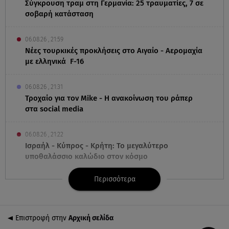
Σύγκρουση τραμ στη Γερμανία: 25 τραυματίες, 7 σε
σοβαρή κατάσταση
06.08.26 , 21:59
Νέες τουρκικές προκλήσεις στο Αιγαίο - Αερομαχία
με ελληνικά F-16
06.08.26 , 21:31
Τροχαίο για τον Mike - Η ανακοίνωση του ράπερ
στα social media
06.08.26 , 21:22
Ισραήλ - Κύπρος - Κρήτη: Το μεγαλύτερο
υποθαλάσσιο καλώδιο στον κόσμο
Περισσότερα
06.08.26 , 21:07
Motor Oil: Δωρεά πυροσβεστικών οχημάτων και
εξοπλισμού στον Άγιο Βασίλειο
Επιστροφή στην
Αρχική σελίδα