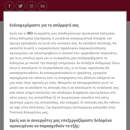
Ενδιαφερόμαστε για το απόρρητό σας
Εμείς και οι
603
συνεργάτες μας αποθηκεύουμε προσωπικά δεδομένα,
όπως δεδομένα περιήγησης ή μοναδικά αναγνωριστικά στοιχεία, και
έχουμε πρόσβαση σε αυτά στη συσκευή σας. Αν επιλέξετε Αποδοχή, θα
καταστεί δυνατή η ενεργοποίηση τεχνολογιών παρακολούθησης
προκειμένου να υποστηριχθούν οι σκοποί που εμφανίζονται παρακάτω,
για τους οποίους εμείς και οι συνεργάτες μας επεξεργαζόμαστε τα
δεδομένα με σκοπό την παροχή υπηρεσιών. Αν επιλέξετε Απόρριψη όλων
όλων ή αποσύρετε τη συγκατάθεσή σας, οι εν λόγω τεχνολογίες θα
απενεργοποιηθούν. Αν απενεργοποιηθούν οι ιχνηλάτες, ορισμένο
περιεχόμενο και κάποιες από τις διαφημίσεις που βλέπετε ενδέχεται να
μην είναι τόσο σχετικές με εσάς. Μπορείτε να επανεμφανίσετε αυτό το
μενού για να αλλάξετε τις επιλογές σας ή να αποσύρετε τη συναίνεσή σας
ανά πάσα στιγμή πατώντας τον σύνδεσμο Διαχείριση προτιμήσεων στο
κάτω μέρος της ιστοσελίδας [ή το αιωρούμενο εικονίδιο στο κάτω
18.10.19, 19:13
αριστερό μέρος της ιστοσελίδας, εάν υπάρχει]. Οι επιλογές σας θα τεθούν
Αχτσιόγλου-Τζανακόπουλος: Eρωτευμένοι
σε ισχύ στον Ιστότοπος. Για περισσότερες λεπτομέρειες ανατρέξτε στην
Πολιτική Απορρήτου μας.
στην Κίμωλο
Εμείς και οι συνεργάτες μας επεξεργαζόμαστε δεδομένα
προκειμένου να παρασχεθούν τα εξής: