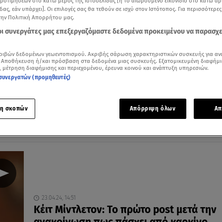
προτιμήσεων στο κάτω μέρος της ιστοσελίδας [ή το αιωρούμενο εικονίδιο στο κάτω α
δας, εάν υπάρχει]. Οι επιλογές σας θα τεθούν σε ισχύ στον Ιστότοπος. Για περισσότερε
την Πολιτική Απορρήτου μας.
 οι συνεργάτες μας επεξεργαζόμαστε δεδομένα προκειμένου να παρασχ
02.10.24, 22:19
ριβών δεδομένων γεωεντοπισμού. Ακριβής σάρωση χαρακτηριστικών συσκευής για αν
Κέιτ Μίντλετον: Αγκάλιασε 16χρονη που
 Αποθήκευση ή/και πρόσβαση στα δεδομένα μιας συσκευής. Εξατομικευμένη διαφήμι
, μέτρηση διαφήμισης και περιεχομένου, έρευνα κοινού και ανάπτυξη υπηρεσιών.
από επιθετική μορφή καρκίνου
συνεργατών (προμηθευτές)
Η πριγκίπισσα έστειλε το δικό της μήνυμα στήριξης
η σκοπών
Απόρριψη όλων
Απ
23.04.24, 14:51
Κέιτ Μίντλετον: Το πρώτο post μετά την