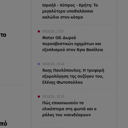
Ισραήλ - Κύπρος - Κρήτη: Το
μεγαλύτερο υποθαλάσσιο
καλώδιο στον κόσμο
06.08.26 , 21:07
 το
Motor Oil: Δωρεά
πυροσβεστικών οχημάτων και
εξοπλισμού στον Άγιο Βασίλειο
06.08.26 , 20:49
Άκης Παυλόπουλος: Η τρυφερή
εξομολόγηση της συζύγου του,
Ελένης Φωτοπούλου
06.08.26 , 20:25
Πώς επικοινωνούν τα
ελικόπτερα στη φωτιά και ο
ρόλος του «συνδέσμου»
από