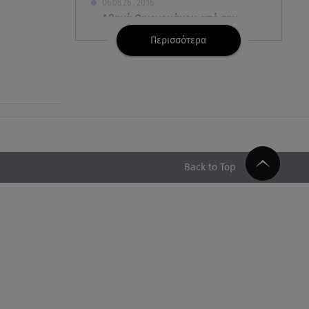
06.08.26 , 20:16
Αθηνά Οικονομάκου από την
Μπόρα Μπόρα: «Έσκασε όλη η
Περισσότερα
κούραση του χειμώνα»
06.08.26 , 20:04
Σαμοθράκη: Συγκλονιστική
διάσωση 15χρονης από
δύσβατο φαράγγι
06.08.26 , 19:44
Back to Top
Πότε δεν επιβάλλεται φόρος
κληρονομιάς σε τραπεζικές
καταθέσεις
06.08.26 , 19:17
Κυψέλη: «Βιώνουμε βαθιά
οδύνη» - Τι λέει η οικογένεια της
Λίζα