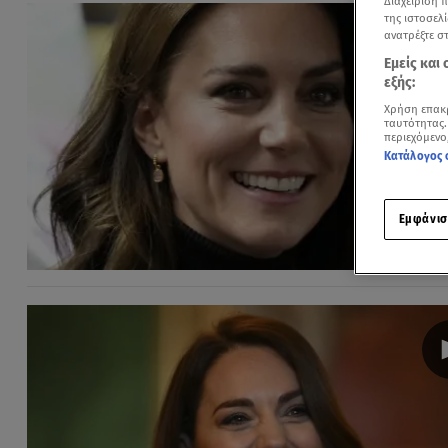
Διαχείριση 
της ιστοσελί
ανατρέξτε σ
Εμείς και
εξής:
Χρήση επακ
ταυτότητας.
περιεχόμενο
Κατάλογος 
Εμφάνισ