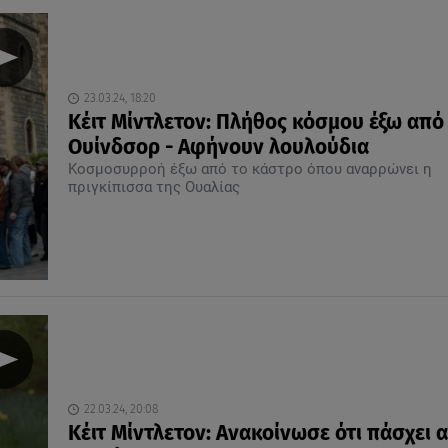
23.03.24, 18:20
Κέιτ Μίντλετον: Πλήθος κόσμου έξω από
Ουίνδσορ - Αφήνουν λουλούδια
Κοσμοσυρροή έξω από το κάστρο όπου αναρρώνει η
πριγκίπισσα της Ουαλίας
22.03.24, 20:08
Κέιτ Μίντλετον: Ανακοίνωσε ότι πάσχει 