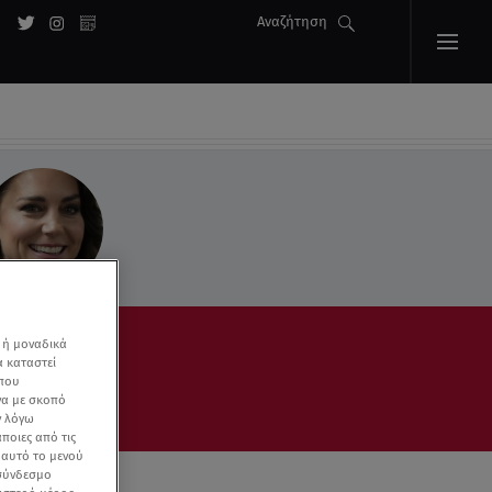
Αναζήτηση
ΚΑΡΚΙΝΟΣ
 ή μοναδικά
α καταστεί
 που
να με σκοπό
ν λόγω
ποιες από τις
ε αυτό το μενού
 σύνδεσμο