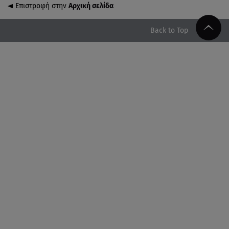
Επιστροφή στην
Αρχική σελίδα
05.08.26 , 21:41
«Στην κόψη του ξυραφιού» οι συνομιλίες ΗΠΑ –
Ιράν
Back to Top
05.08.26 , 21:22
Ευρυδίκη Βαλαβάνη για Γρηγόρη Μόργκαν:
«Oνειρευόμουν έναν άντρα σαν εσένα»
05.08.26 , 20:51
Με γαλλικό... κλειδί η ηλεκτρική διασύνδεση
Ελλάδας – Κύπρου (GSI)
05.08.26 , 20:42
Δέσποινα Μοιραράκη: Οι ξέγνοιαστες στιγμές της
παρουσιάστριας στη Μύκονο
05.08.26 , 20:39
Σύγκρουση ελικοπτέρων: Αυτός είναι ο Έλληνας
χειριστής που σκοτώθηκε