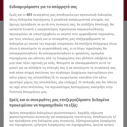
Ενδιαφερόμαστε για το απόρρητό σας
Εμείς και οι
603
συνεργάτες μας αποθηκεύουμε προσωπικά δεδομένα,
όπως δεδομένα περιήγησης ή μοναδικά αναγνωριστικά στοιχεία, και
έχουμε πρόσβαση σε αυτά στη συσκευή σας. Αν επιλέξετε Αποδοχή, θα
καταστεί δυνατή η ενεργοποίηση τεχνολογιών παρακολούθησης
προκειμένου να υποστηριχθούν οι σκοποί που εμφανίζονται παρακάτω,
για τους οποίους εμείς και οι συνεργάτες μας επεξεργαζόμαστε τα
δεδομένα με σκοπό την παροχή υπηρεσιών. Αν επιλέξετε Απόρριψη όλων
όλων ή αποσύρετε τη συγκατάθεσή σας, οι εν λόγω τεχνολογίες θα
απενεργοποιηθούν. Αν απενεργοποιηθούν οι ιχνηλάτες, ορισμένο
περιεχόμενο και κάποιες από τις διαφημίσεις που βλέπετε ενδέχεται να
μην είναι τόσο σχετικές με εσάς. Μπορείτε να επανεμφανίσετε αυτό το
μενού για να αλλάξετε τις επιλογές σας ή να αποσύρετε τη συναίνεσή σας
ανά πάσα στιγμή πατώντας τον σύνδεσμο Διαχείριση προτιμήσεων στο
κάτω μέρος της ιστοσελίδας [ή το αιωρούμενο εικονίδιο στο κάτω
αριστερό μέρος της ιστοσελίδας, εάν υπάρχει]. Οι επιλογές σας θα τεθούν
σε ισχύ στον Ιστότοπος. Για περισσότερες λεπτομέρειες ανατρέξτε στην
Πολιτική Απορρήτου μας.
12.09.25, 17:17
Εμείς και οι συνεργάτες μας επεξεργαζόμαστε δεδομένα
Ελένη Φουρέιρα: Η νέα διεθνής
προκειμένου να παρασχεθούν τα εξής:
συνεργασία της με δύο παγκόσμιους
Χρήση επακριβών δεδομένων γεωεντοπισμού. Ακριβής σάρωση
χαρακτηριστικών συσκευής για αναγνώριση ταυτότητας. Αποθήκευση ή/
superstars
και πρόσβαση στα δεδομένα μιας συσκευής. Εξατομικευμένη διαφήμιση
και περιεχόμενο, μέτρηση διαφήμισης και περιεχομένου, έρευνα κοινού