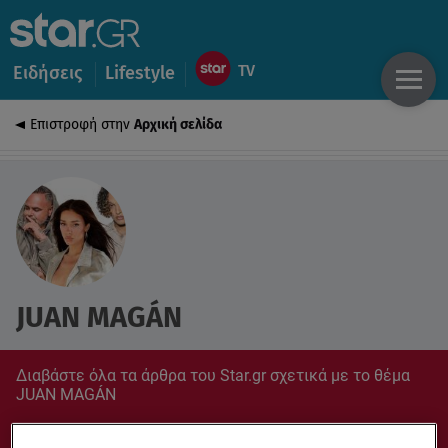
Ειδήσεις
Lifestyle
Επιστροφή στην
Αρχική σελίδα
JUAN MAGÁN
Διαβάστε όλα τα άρθρα του Star.gr σχετικά με το θέμα
JUAN MAGÁN
Συντονίσου στο star.gr για ό,τι σε αφορά.