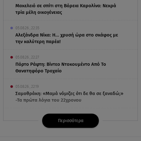
Μακελειό σε σπίτι στη Βόρεια Καρολίνα: Νεκρά
τρία μέλη οικογένειας
05.08.26 , 22:35
Αλεξάνδρα Νίκα: Η... χρυσή ώρα στο σκάφος με
την καλύτερη παρέα!
05.08.26 , 22:27
Πόρτο Ράφτη: Bίντεο Ντοκουμέντο Από Το
Θανατηφόρο Τροχαίο
05.08.26 , 22:19
Σαμοθράκη: «Μαμά νόμιζες ότι δε θα σε ξαναδώ;»
-Τα πρώτα λόγια του 22χρονου
05.08.26 , 21:48
Περισσότερα
Starte - Γιώργος Δουατζής: «Με θέλγει ιδιαιτέρως
κάθε μορφή τέχνης»