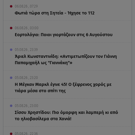
06.08.26 , 07:29
Φωτιά τώρα στη Σητεία - Ήχησε το 112
06.08.26 , 03:00
Εορτολόγιο: Ποιοι γιορτάζουν στις 6 Αυγούστου
05.08.26 , 23:39
Άριελ Κωνσταντινίδη: «Αντιμετωπίζουν τον Γιάννη
Παπαμιχαήλ ως "Γιαννάκη"»
05.08.26 , 23:20
Η Μέγκαν Μαρκλ έγινε 45! Ο ξέφρενος χορός με
τιάρα μέσα στο σπίτι της
05.08.26 , 23:00
Σίσσυ Χρηστίδου: Πιο όμορφη και λαμπερή κι από
το ηλιοβασίλεμα στα Χανιά!
05.08.26 , 22:36