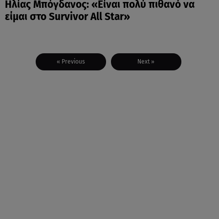
Ηλίας Μπόγδανος: «Είναι πολύ πιθανό να
είμαι στο Survivor All Star»
« Previous
Next »