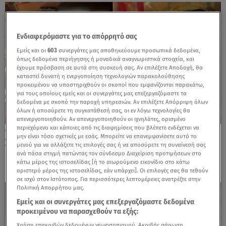
Ενδιαφερόμαστε για το απόρρητό σας
Εμείς και οι
603
συνεργάτες μας αποθηκεύουμε προσωπικά δεδομένα,
όπως δεδομένα περιήγησης ή μοναδικά αναγνωριστικά στοιχεία, και
έχουμε πρόσβαση σε αυτά στη συσκευή σας. Αν επιλέξετε Αποδοχή, θα
καταστεί δυνατή η ενεργοποίηση τεχνολογιών παρακολούθησης
προκειμένου να υποστηριχθούν οι σκοποί που εμφανίζονται παρακάτω,
για τους οποίους εμείς και οι συνεργάτες μας επεξεργαζόμαστε τα
δεδομένα με σκοπό την παροχή υπηρεσιών. Αν επιλέξετε Απόρριψη όλων
όλων ή αποσύρετε τη συγκατάθεσή σας, οι εν λόγω τεχνολογίες θα
απενεργοποιηθούν. Αν απενεργοποιηθούν οι ιχνηλάτες, ορισμένο
περιεχόμενο και κάποιες από τις διαφημίσεις που βλέπετε ενδέχεται να
13.02.25, 17:31
μην είναι τόσο σχετικές με εσάς. Μπορείτε να επανεμφανίσετε αυτό το
Σάκης Ρουβάς: Διασκέδασε σε γνωστό
μενού για να αλλάξετε τις επιλογές σας ή να αποσύρετε τη συναίνεσή σας
μαγαζί στο Κολωνάκι-Το τραγούδι που είπε
ανά πάσα στιγμή πατώντας τον σύνδεσμο Διαχείριση προτιμήσεων στο
κάτω μέρος της ιστοσελίδας [ή το αιωρούμενο εικονίδιο στο κάτω
αριστερό μέρος της ιστοσελίδας, εάν υπάρχει]. Οι επιλογές σας θα τεθούν
σε ισχύ στον Ιστότοπος. Για περισσότερες λεπτομέρειες ανατρέξτε στην
Πολιτική Απορρήτου μας.
Εμείς και οι συνεργάτες μας επεξεργαζόμαστε δεδομένα
προκειμένου να παρασχεθούν τα εξής:
Χρήση επακριβών δεδομένων γεωεντοπισμού. Ακριβής σάρωση