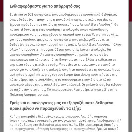
Ενδιαφερόμαστε για το απόρρητό σας
Εμείς και οι
603
συνεργάτες μας αποθηκεύουμε προσωπικά δεδομένα,
όπως δεδομένα περιήγησης ή μοναδικά αναγνωριστικά στοιχεία, και
έχουμε πρόσβαση σε αυτά στη συσκευή σας. Αν επιλέξετε Αποδοχή, θα
καταστεί δυνατή η ενεργοποίηση τεχνολογιών παρακολούθησης
προκειμένου να υποστηριχθούν οι σκοποί που εμφανίζονται παρακάτω,
για τους οποίους εμείς και οι συνεργάτες μας επεξεργαζόμαστε τα
δεδομένα με σκοπό την παροχή υπηρεσιών. Αν επιλέξετε Απόρριψη όλων
όλων ή αποσύρετε τη συγκατάθεσή σας, οι εν λόγω τεχνολογίες θα
απενεργοποιηθούν. Αν απενεργοποιηθούν οι ιχνηλάτες, ορισμένο
περιεχόμενο και κάποιες από τις διαφημίσεις που βλέπετε ενδέχεται να
μην είναι τόσο σχετικές με εσάς. Μπορείτε να επανεμφανίσετε αυτό το
μενού για να αλλάξετε τις επιλογές σας ή να αποσύρετε τη συναίνεσή σας
ανά πάσα στιγμή πατώντας τον σύνδεσμο Διαχείριση προτιμήσεων στο
κάτω μέρος της ιστοσελίδας [ή το αιωρούμενο εικονίδιο στο κάτω
αριστερό μέρος της ιστοσελίδας, εάν υπάρχει]. Οι επιλογές σας θα τεθούν
σε ισχύ στον Ιστότοπος. Για περισσότερες λεπτομέρειες ανατρέξτε στην
Πολιτική Απορρήτου μας.
Εμείς και οι συνεργάτες μας επεξεργαζόμαστε δεδομένα
13.01.22, 16:36
προκειμένου να παρασχεθούν τα εξής:
«Ιστορία ενός σκύλου που τον έλεγαν
πιστό» του Λούις Σεπούλβεδα
Χρήση επακριβών δεδομένων γεωεντοπισμού. Ακριβής σάρωση
χαρακτηριστικών συσκευής για αναγνώριση ταυτότητας. Αποθήκευση ή/
και πρόσβαση στα δεδομένα μιας συσκευής. Εξατομικευμένη διαφήμιση
και περιεχόμενο, μέτρηση διαφήμισης και περιεχομένου, έρευνα κοινού