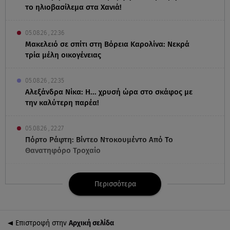
το ηλιοβασίλεμα στα Χανιά!
05.08.26 , 22:36
Μακελειό σε σπίτι στη Βόρεια Καρολίνα: Νεκρά
τρία μέλη οικογένειας
05.08.26 , 22:35
Αλεξάνδρα Νίκα: Η... χρυσή ώρα στο σκάφος με
την καλύτερη παρέα!
05.08.26 , 22:27
Πόρτο Ράφτη: Bίντεο Ντοκουμέντο Από Το
Θανατηφόρο Τροχαίο
05.08.26 , 22:19
Περισσότερα
Σαμοθράκη: «Μαμά νόμιζες ότι δε θα σε ξαναδώ;»
-Τα πρώτα λόγια του 22χρονου
Επιστροφή στην
Αρχική σελίδα
05.08.26 , 21:48