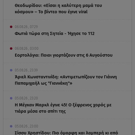
Θεοδωρίδου: «Είσαι η καλύτερη μαμά του
κόσμου» – Το βίντεο που έγινε viral
06.08.26 , 07:29
Φωτιά τώρα στη Σητεία - Ήχησε το 112
06.08.26 , 03:00
Εορτολόγιο: Ποιοι γιορτάζουν στις 6 Αυγούστου
05.08.26 , 23:39
Άριελ Κωνσταντινίδη: «Αντιμετωπίζουν τον Γιάννη
Παπαμιχαήλ ως "Γιαννάκη"»
05.08.26 , 23:20
Η Μέγκαν Μαρκλ έγινε 45! Ο ξέφρενος χορός με
τιάρα μέσα στο σπίτι της
05.08.26 , 23:00
Σίσσυ Χρηστίδου: Πιο όμορφη και λαμπερή κι από