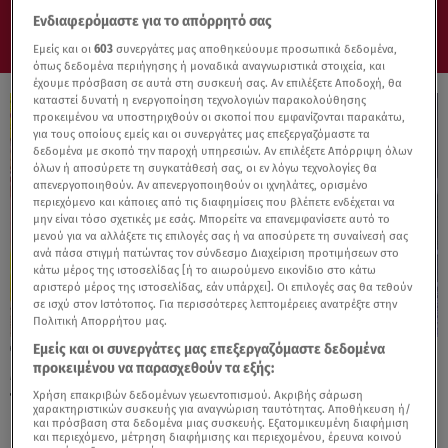
Ενδιαφερόμαστε για το απόρρητό σας
Εμείς και οι
603
συνεργάτες μας αποθηκεύουμε προσωπικά δεδομένα,
όπως δεδομένα περιήγησης ή μοναδικά αναγνωριστικά στοιχεία, και
έχουμε πρόσβαση σε αυτά στη συσκευή σας. Αν επιλέξετε Αποδοχή, θα
καταστεί δυνατή η ενεργοποίηση τεχνολογιών παρακολούθησης
προκειμένου να υποστηριχθούν οι σκοποί που εμφανίζονται παρακάτω,
για τους οποίους εμείς και οι συνεργάτες μας επεξεργαζόμαστε τα
δεδομένα με σκοπό την παροχή υπηρεσιών. Αν επιλέξετε Απόρριψη όλων
όλων ή αποσύρετε τη συγκατάθεσή σας, οι εν λόγω τεχνολογίες θα
απενεργοποιηθούν. Αν απενεργοποιηθούν οι ιχνηλάτες, ορισμένο
περιεχόμενο και κάποιες από τις διαφημίσεις που βλέπετε ενδέχεται να
μην είναι τόσο σχετικές με εσάς. Μπορείτε να επανεμφανίσετε αυτό το
μενού για να αλλάξετε τις επιλογές σας ή να αποσύρετε τη συναίνεσή σας
ανά πάσα στιγμή πατώντας τον σύνδεσμο Διαχείριση προτιμήσεων στο
κάτω μέρος της ιστοσελίδας [ή το αιωρούμενο εικονίδιο στο κάτω
αριστερό μέρος της ιστοσελίδας, εάν υπάρχει]. Οι επιλογές σας θα τεθούν
σε ισχύ στον Ιστότοπος. Για περισσότερες λεπτομέρειες ανατρέξτε στην
Πολιτική Απορρήτου μας.
Εμείς και οι συνεργάτες μας επεξεργαζόμαστε δεδομένα
05.03.26, 13:56
προκειμένου να παρασχεθούν τα εξής:
Μοναδικές κόκκινες κρέπες λουλούδι - Μία
πρωτότυπη συνταγή!
Χρήση επακριβών δεδομένων γεωεντοπισμού. Ακριβής σάρωση
χαρακτηριστικών συσκευής για αναγνώριση ταυτότητας. Αποθήκευση ή/
και πρόσβαση στα δεδομένα μιας συσκευής. Εξατομικευμένη διαφήμιση
και περιεχόμενο, μέτρηση διαφήμισης και περιεχομένου, έρευνα κοινού