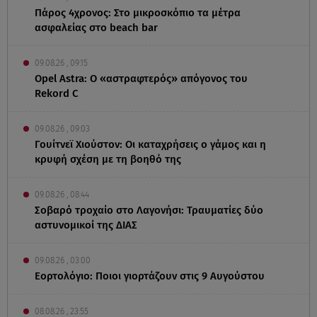
Πάρος 4χρονος: Στο μικροσκόπιο τα μέτρα
ασφαλείας στο beach bar
09.08.26 , 09:15
Opel Astra: Ο «αστραφτερός» απόγονος του
Rekord C
09.08.26 , 09:03
Γουίτνεϊ Χιούστον: Οι καταχρήσεις ο γάμος και η
κρυφή σχέση με τη βοηθό της
09.08.26 , 08:44
Σοβαρό τροχαίο στο Λαγονήσι: Τραυματίες δύο
αστυνομικοί της ΔΙΑΣ
09.08.26 , 03:00
Εορτολόγιο: Ποιοι γιορτάζουν στις 9 Αυγούστου
08.08.26 , 23:55