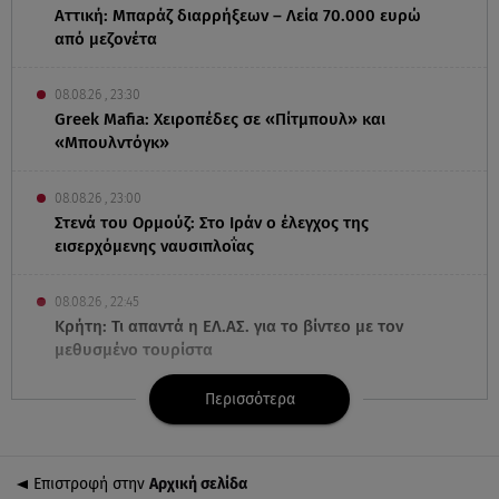
Αττική: Μπαράζ διαρρήξεων – Λεία 70.000 ευρώ
από μεζονέτα
08.08.26 , 23:30
Greek Mafia: Χειροπέδες σε «Πίτμπουλ» και
«Μπουλντόγκ»
08.08.26 , 23:00
Στενά του Ορμούζ: Στο Ιράν ο έλεγχος της
εισερχόμενης ναυσιπλοΐας
08.08.26 , 22:45
Κρήτη: Τι απαντά η ΕΛ.ΑΣ. για το βίντεο με τον
μεθυσμένο τουρίστα
Περισσότερα
08.08.26 , 22:33
Αλεξανδρούπολη: Ανασύρθηκε χωρίς τις αισθήσεις
του ηλικιωμένος από πηγάδι
Επιστροφή στην
Αρχική σελίδα