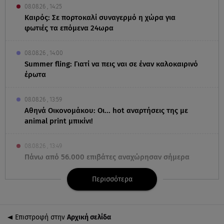
08.08.26 , 14:25
Καιρός: Σε πορτοκαλί συναγερμό η χώρα για
φωτιές τα επόμενα 24ωρα
08.08.26 , 14:00
Summer fling: Γιατί να πεις ναι σε έναν καλοκαιρινό
έρωτα
08.08.26 , 13:59
Αθηνά Οικονομάκου: Οι... hot αναρτήσεις της με
animal print μπικίνι!
08.08.26 , 13:49
Πάνω από 56.000 επιβάτες αναχώρησαν σήμερα
από τα λιμάνια της Αττικής
Περισσότερα
08.08.26 , 13:29
Θρίλερ στον Λυκαβηττό: Βρέθηκε σορός σε σπηλιά
- Φωτογραφίες από το σημείο
Επιστροφή στην
Αρχική σελίδα