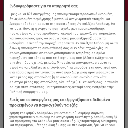
Ενδιαφερόμαστε για το απόρρητό σας
Εμείς και οι
603
συνεργάτες μας αποθηκεύουμε προσωπικά δεδομένα,
όπως δεδομένα περιήγησης ή μοναδικά αναγνωριστικά στοιχεία, και
έχουμε πρόσβαση σε αυτά στη συσκευή σας. Αν επιλέξετε Αποδοχή, θα
καταστεί δυνατή η ενεργοποίηση τεχνολογιών παρακολούθησης
προκειμένου να υποστηριχθούν οι σκοποί που εμφανίζονται παρακάτω,
για τους οποίους εμείς και οι συνεργάτες μας επεξεργαζόμαστε τα
δεδομένα με σκοπό την παροχή υπηρεσιών. Αν επιλέξετε Απόρριψη όλων
όλων ή αποσύρετε τη συγκατάθεσή σας, οι εν λόγω τεχνολογίες θα
απενεργοποιηθούν. Αν απενεργοποιηθούν οι ιχνηλάτες, ορισμένο
περιεχόμενο και κάποιες από τις διαφημίσεις που βλέπετε ενδέχεται να
μην είναι τόσο σχετικές με εσάς. Μπορείτε να επανεμφανίσετε αυτό το
μενού για να αλλάξετε τις επιλογές σας ή να αποσύρετε τη συναίνεσή σας
ανά πάσα στιγμή πατώντας τον σύνδεσμο Διαχείριση προτιμήσεων στο
κάτω μέρος της ιστοσελίδας [ή το αιωρούμενο εικονίδιο στο κάτω
αριστερό μέρος της ιστοσελίδας, εάν υπάρχει]. Οι επιλογές σας θα τεθούν
σε ισχύ στον Ιστότοπος. Για περισσότερες λεπτομέρειες ανατρέξτε στην
Πολιτική Απορρήτου μας.
Εμείς και οι συνεργάτες μας επεξεργαζόμαστε δεδομένα
08.09.25, 21:23
προκειμένου να παρασχεθούν τα εξής:
Γιος Χάφταρ: Τι ζήτησε από τον Μητσοτάκη
και τι ζητήσαμε για τη Λιβύη
Χρήση επακριβών δεδομένων γεωεντοπισμού. Ακριβής σάρωση
χαρακτηριστικών συσκευής για αναγνώριση ταυτότητας. Αποθήκευση ή/
και πρόσβαση στα δεδομένα μιας συσκευής. Εξατομικευμένη διαφήμιση
και περιεχόμενο, μέτρηση διαφήμισης και περιεχομένου, έρευνα κοινού