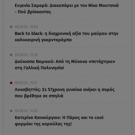
Ευγενία Σαμαρά: Διακοπάρει με τον Νίκο Μουτσινά
- Πού βρίσκονται;
08.08.26 , 16:00
Back to black: η διαχρονική αξία του μαύρου στην
καλοκαιρινή γκαρνταρόμπα
08.08.26 , 15:20
Δούκισσα Νομικού: Από τη Μύκονο «πετάχτηκε»
στη Γαλλική Πολυνησία!
08.08.26 , 15:01
Λυκαβηττός: Σε 57χρονη γυναίκα ανήκει η σορός
που βρέθηκε σε σπηλιά
08.08.26 , 14:50
Κατερίνα Καινούργιου: Η Πάρος και το cool
φορμάκι της κορούλας της!