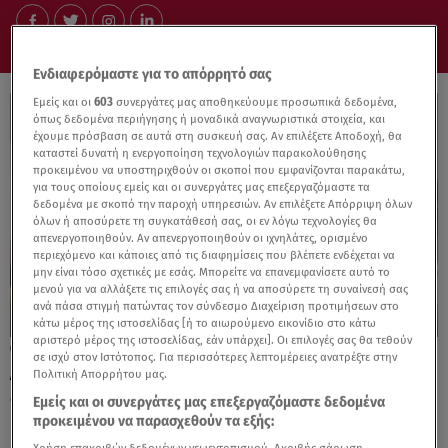
Ενδιαφερόμαστε για το απόρρητό σας
Εμείς και οι
603
συνεργάτες μας αποθηκεύουμε προσωπικά δεδομένα,
όπως δεδομένα περιήγησης ή μοναδικά αναγνωριστικά στοιχεία, και
έχουμε πρόσβαση σε αυτά στη συσκευή σας. Αν επιλέξετε Αποδοχή, θα
καταστεί δυνατή η ενεργοποίηση τεχνολογιών παρακολούθησης
προκειμένου να υποστηριχθούν οι σκοποί που εμφανίζονται παρακάτω,
για τους οποίους εμείς και οι συνεργάτες μας επεξεργαζόμαστε τα
δεδομένα με σκοπό την παροχή υπηρεσιών. Αν επιλέξετε Απόρριψη όλων
όλων ή αποσύρετε τη συγκατάθεσή σας, οι εν λόγω τεχνολογίες θα
απενεργοποιηθούν. Αν απενεργοποιηθούν οι ιχνηλάτες, ορισμένο
περιεχόμενο και κάποιες από τις διαφημίσεις που βλέπετε ενδέχεται να
μην είναι τόσο σχετικές με εσάς. Μπορείτε να επανεμφανίσετε αυτό το
μενού για να αλλάξετε τις επιλογές σας ή να αποσύρετε τη συναίνεσή σας
ανά πάσα στιγμή πατώντας τον σύνδεσμο Διαχείριση προτιμήσεων στο
κάτω μέρος της ιστοσελίδας [ή το αιωρούμενο εικονίδιο στο κάτω
αριστερό μέρος της ιστοσελίδας, εάν υπάρχει]. Οι επιλογές σας θα τεθούν
13.10.25, 15:34
σε ισχύ στον Ιστότοπος. Για περισσότερες λεπτομέρειες ανατρέξτε στην
Athens Wine & Art Festival: επιστρέφει με
Πολιτική Απορρήτου μας.
δρώμενα για μικρούς και μεγάλους
Εμείς και οι συνεργάτες μας επεξεργαζόμαστε δεδομένα
προκειμένου να παρασχεθούν τα εξής: