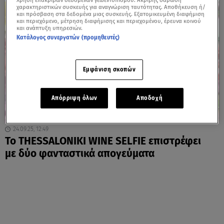
Χρήση επακριβών δεδομένων γεωεντοπισμού. Ακριβής σάρωση
χαρακτηριστικών συσκευής για αναγνώριση ταυτότητας. Αποθήκευση ή/
και πρόσβαση στα δεδομένα μιας συσκευής. Εξατομικευμένη διαφήμιση
και περιεχόμενο, μέτρηση διαφήμισης και περιεχομένου, έρευνα κοινού
και ανάπτυξη υπηρεσιών.
Κατάλογος συνεργατών (προμηθευτές)
Εμφάνιση σκοπών
Απόρριψη όλων
Αποδοχή
24.09.25, 12:49
Το THESSALONIKI WINE SELFIE επιστρέφει
με δύο φανταστικά απογεύματα