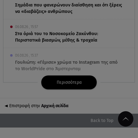
Σημάδια που φανερώνουν διαίσθηση και ότι ξέρεις
να «διαβάζεις» ανθρώπους
06.08.26 , 15:57
Στα όριά του το Νοσοκομείο Ζακύνθου:
Περιστατικά βιασμών, μέθης & τροχαία
06.08.26 , 15:37
Γουλιώτη: «Γέμισε» χρώμα το Instagram της από
το WorldPride στο Άμστερνταμ
Περισσότερα
06.08.26 , 15:35
Suzuki: Δείτε πόσα αυτοκίνητα πούλησε
Επιστροφή στην
Αρχική σελίδα
06.08.26 , 15:22
Αρίνα Σαμπαλένκα: Ξανά στη Μύκονο για βουτιές
μαζί με τον Γιώργο Φραγκούλη
Back to Top
06.08.26 , 15:05