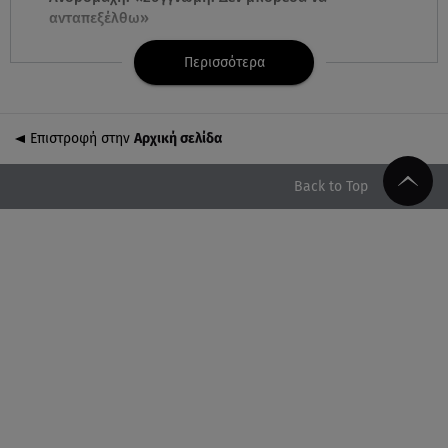
ανταπεξέλθω»
Περισσότερα
07.08.26 , 09:23
Γουδή: Γυναίκα έπεσε από τον 5ο όροφο
πολυκατοικίας
Επιστροφή στην
Αρχική σελίδα
07.08.26 , 09:06
Κιάρα Φεράνι: Φωτογραφίες από τις διακοπές της
Back to Top
στην Ίμπιζα
07.08.26 , 09:03
Η «καταραμένη»​​​​​​​ ζωή της Ελίζαμπεθ Τέιλορ
07.08.26 , 08:51
Marfin: Έφτασε στην Αθήνα η 46χρονη μετά την
έκδοσή της από τη Βρετανία
07.08.26 , 08:51
Χρηστίδου: Ο «photobomber» ανάμεσα σε εκείνη