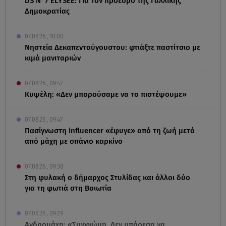
DS N°7 ÉLYSÉE: Για τον πρόεδρο της Γαλλικής
Δημοκρατίας
07.08.26 , 10:00
Νηστεία Δεκαπενταύγουστου: φτιάξτε παστίτσιο με
κιμά μανιταριών
07.08.26 , 09:47
Κυψέλη: «Δεν μπορούσαμε να το πιστέψουμε»
07.08.26 , 09:47
Πασίγνωστη influencer «έφυγε» από τη ζωή μετά
από μάχη με σπάνιο καρκίνο
07.08.26 , 09:38
Στη φυλακή ο δήμαρχος Στυλίδας και άλλοι δύο
για τη φωτιά στη Βοιωτία
07.08.26 , 09:29
Ανδρομάχη: «Συγγνώμη. Δεν μπόρεσα να