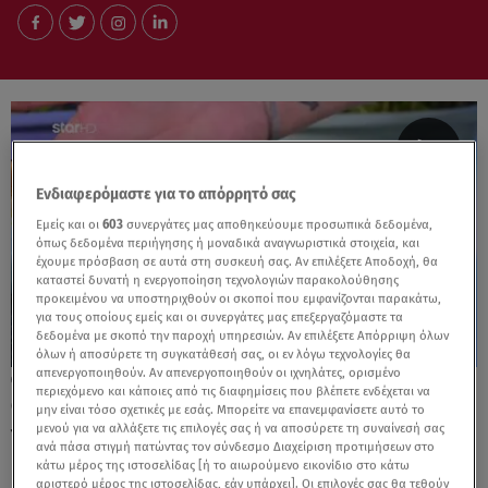
Ενδιαφερόμαστε για το απόρρητό σας
Εμείς και οι
603
συνεργάτες μας αποθηκεύουμε προσωπικά δεδομένα,
όπως δεδομένα περιήγησης ή μοναδικά αναγνωριστικά στοιχεία, και
έχουμε πρόσβαση σε αυτά στη συσκευή σας. Αν επιλέξετε Αποδοχή, θα
καταστεί δυνατή η ενεργοποίηση τεχνολογιών παρακολούθησης
προκειμένου να υποστηριχθούν οι σκοποί που εμφανίζονται παρακάτω,
για τους οποίους εμείς και οι συνεργάτες μας επεξεργαζόμαστε τα
δεδομένα με σκοπό την παροχή υπηρεσιών. Αν επιλέξετε Απόρριψη όλων
όλων ή αποσύρετε τη συγκατάθεσή σας, οι εν λόγω τεχνολογίες θα
απενεργοποιηθούν. Αν απενεργοποιηθούν οι ιχνηλάτες, ορισμένο
06.06.25, 12:56
περιεχόμενο και κάποιες από τις διαφημίσεις που βλέπετε ενδέχεται να
Θέλεις ένα υγιεινό και λαχταριστό
μην είναι τόσο σχετικές με εσάς. Μπορείτε να επανεμφανίσετε αυτό το
μενού για να αλλάξετε τις επιλογές σας ή να αποσύρετε τη συναίνεσή σας
γιαουρτογλυκό ; Δες αυτή τη συνταγή
ανά πάσα στιγμή πατώντας τον σύνδεσμο Διαχείριση προτιμήσεων στο
κάτω μέρος της ιστοσελίδας [ή το αιωρούμενο εικονίδιο στο κάτω
αριστερό μέρος της ιστοσελίδας, εάν υπάρχει]. Οι επιλογές σας θα τεθούν