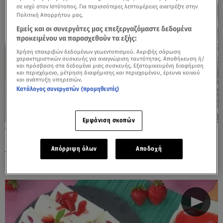
σε ισχύ στον Ιστότοπος. Για περισσότερες λεπτομέρειες ανατρέξτε στην
Πολιτική Απορρήτου μας.
Εμείς και οι συνεργάτες μας επεξεργαζόμαστε δεδομένα
προκειμένου να παρασχεθούν τα εξής:
Χρήση επακριβών δεδομένων γεωεντοπισμού. Ακριβής σάρωση
χαρακτηριστικών συσκευής για αναγνώριση ταυτότητας. Αποθήκευση ή/
και πρόσβαση στα δεδομένα μιας συσκευής. Εξατομικευμένη διαφήμιση
και περιεχόμενο, μέτρηση διαφήμισης και περιεχομένου, έρευνα κοινού
και ανάπτυξη υπηρεσιών.
Κατάλογος συνεργατών (προμηθευτές)
Εμφάνιση σκοπών
11.06.24, 09:46
Γιαουρτογλυκό χωρίς ζάχαρη - Η συνταγή
Απόρριψη όλων
Αποδοχή
της Χριστίνας από το MasterChef!