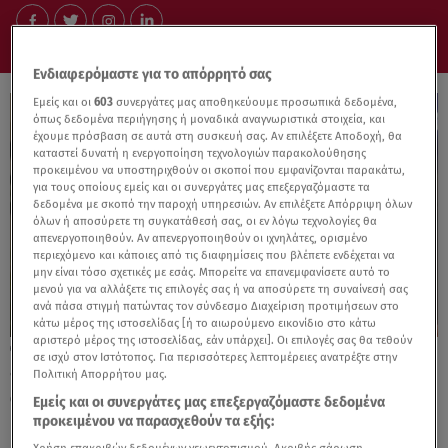
Ενδιαφερόμαστε για το απόρρητό σας
Εμείς και οι
603
συνεργάτες μας αποθηκεύουμε προσωπικά δεδομένα,
όπως δεδομένα περιήγησης ή μοναδικά αναγνωριστικά στοιχεία, και
έχουμε πρόσβαση σε αυτά στη συσκευή σας. Αν επιλέξετε Αποδοχή, θα
καταστεί δυνατή η ενεργοποίηση τεχνολογιών παρακολούθησης
προκειμένου να υποστηριχθούν οι σκοποί που εμφανίζονται παρακάτω,
για τους οποίους εμείς και οι συνεργάτες μας επεξεργαζόμαστε τα
δεδομένα με σκοπό την παροχή υπηρεσιών. Αν επιλέξετε Απόρριψη όλων
όλων ή αποσύρετε τη συγκατάθεσή σας, οι εν λόγω τεχνολογίες θα
απενεργοποιηθούν. Αν απενεργοποιηθούν οι ιχνηλάτες, ορισμένο
περιεχόμενο και κάποιες από τις διαφημίσεις που βλέπετε ενδέχεται να
μην είναι τόσο σχετικές με εσάς. Μπορείτε να επανεμφανίσετε αυτό το
μενού για να αλλάξετε τις επιλογές σας ή να αποσύρετε τη συναίνεσή σας
ανά πάσα στιγμή πατώντας τον σύνδεσμο Διαχείριση προτιμήσεων στο
κάτω μέρος της ιστοσελίδας [ή το αιωρούμενο εικονίδιο στο κάτω
αριστερό μέρος της ιστοσελίδας, εάν υπάρχει]. Οι επιλογές σας θα τεθούν
14.07.25, 09:32
σε ισχύ στον Ιστότοπος. Για περισσότερες λεπτομέρειες ανατρέξτε στην
«Αγάπη μου, με 'γεια σου»: Η ιστορία πίσω
Πολιτική Απορρήτου μας.
από το viral τραγούδι
Εμείς και οι συνεργάτες μας επεξεργαζόμαστε δεδομένα
προκειμένου να παρασχεθούν τα εξής: