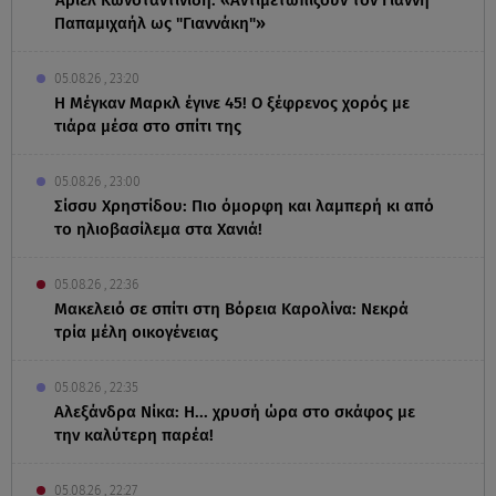
Παπαμιχαήλ ως "Γιαννάκη"»
05.08.26 , 23:20
Η Μέγκαν Μαρκλ έγινε 45! Ο ξέφρενος χορός με
τιάρα μέσα στο σπίτι της
05.08.26 , 23:00
Σίσσυ Χρηστίδου: Πιο όμορφη και λαμπερή κι από
το ηλιοβασίλεμα στα Χανιά!
05.08.26 , 22:36
Μακελειό σε σπίτι στη Βόρεια Καρολίνα: Νεκρά
τρία μέλη οικογένειας
05.08.26 , 22:35
Αλεξάνδρα Νίκα: Η... χρυσή ώρα στο σκάφος με
την καλύτερη παρέα!
05.08.26 , 22:27