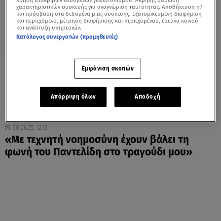
Χρήση επακριβών δεδομένων γεωεντοπισμού. Ακριβής σάρωση
χαρακτηριστικών συσκευής για αναγνώριση ταυτότητας. Αποθήκευση ή/
και πρόσβαση στα δεδομένα μιας συσκευής. Εξατομικευμένη διαφήμιση
και περιεχόμενο, μέτρηση διαφήμισης και περιεχομένου, έρευνα κοινού
και ανάπτυξη υπηρεσιών.
Κατάλογος συνεργατών (προμηθευτές)
Εμφάνιση σκοπών
Απόρριψη όλων
Αποδοχή
20.06.25, 12:15
«Με τεχνητή νοημοσύνη έχουν βάλει τη
φωνή του Παντελίδη στο τραγούδι μου»