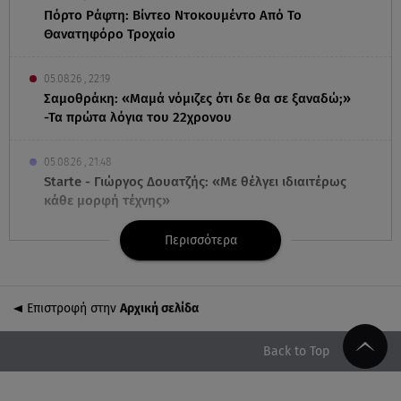
Πόρτο Ράφτη: Bίντεο Ντοκουμέντο Από Το
Θανατηφόρο Τροχαίο
05.08.26 , 22:19
Σαμοθράκη: «Μαμά νόμιζες ότι δε θα σε ξαναδώ;»
-Τα πρώτα λόγια του 22χρονου
05.08.26 , 21:48
Starte - Γιώργος Δουατζής: «Με θέλγει ιδιαιτέρως
κάθε μορφή τέχνης»
Περισσότερα
05.08.26 , 21:41
«Στην κόψη του ξυραφιού» οι συνομιλίες ΗΠΑ –
Ιράν
Επιστροφή στην
Αρχική σελίδα
05.08.26 , 21:22
Ευρυδίκη Βαλαβάνη για Γρηγόρη Μόργκαν:
Back to Top
«Oνειρευόμουν έναν άντρα σαν εσένα»